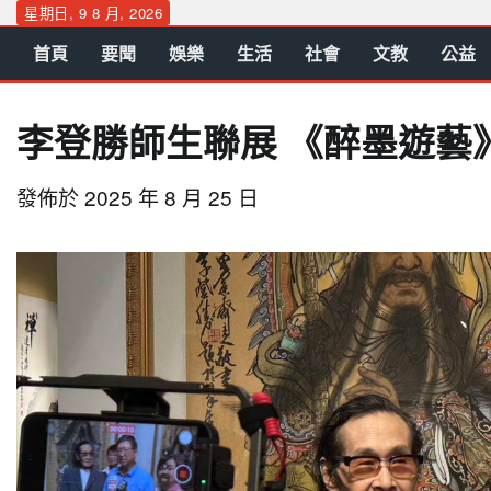
Skip
星期日, 9 8 月, 2026
to
首頁
要聞
娛樂
生活
社會
文教
公益
content
李登勝師生聯展 《醉墨遊藝
發佈於
2025 年 8 月 25 日