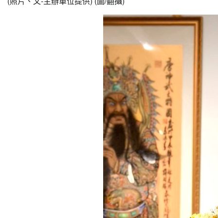
(照片、文-主辦單位提供) (圖/翻攝)