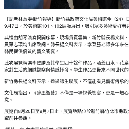
【記者林意雯/新竹報導】新竹縣政府文化局美術館今（24）
9月7日，於美術館101、102展廳展出，吸引眾多藝術愛好者
典禮由胡琴演奏揭開序幕，現場貴賓雲集，新竹縣長楊文科、
員蔡志環均出席致詞。縣長楊文科表示，李登勝老師多年來在
縣民提供優質的藝文饗宴。
此次展覽精選李登勝及其學生四十餘件作品，涵蓋山水、花鳥
家對生活的細膩觀察與情感抒發。學生作品更帶來不同世代的
新竹縣長楊文科表示，透過師生聯展，不僅能看見藝術傳承的
文化局指出，《醉墨遊藝》不僅是一場視覺饗宴，更是一場心
意。
展期自8月20日至9月7日止，展覽地點位於新竹縣竹北市縣政
躍前往參觀。