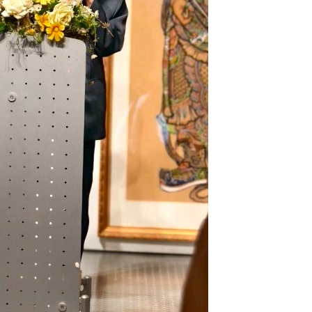
名間高山茶製茶第三代[融合]政和白茶 
立國際新品牌
編輯中心
2024 年 12 月 17 日
0