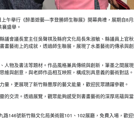
日上午舉行《醉墨遊藝—李登勝師生聯展》開幕典禮，展期自8月
共襄盛舉。
縣議會議長室主任吳聲祺及縣府文化局長朱淑敏、縣議員上官秋
書畫藝術上的成就，透過師生聯展，展現了水墨藝術的傳承與創
、人物及書法等題材。作品風格兼具傳統與創新，筆墨之間展現
思維與創意，與老師作品相互映照，構成別具意義的藝術對話。
力量，更展現了新竹縣豐厚的藝文能量，歡迎民眾踴躍參觀。
靈的交流。透過展覽，觀眾能夠感受到書畫藝術的深厚底蘊與當
九路146號新竹縣文化局美術館101、102展廳，免費入場，歡