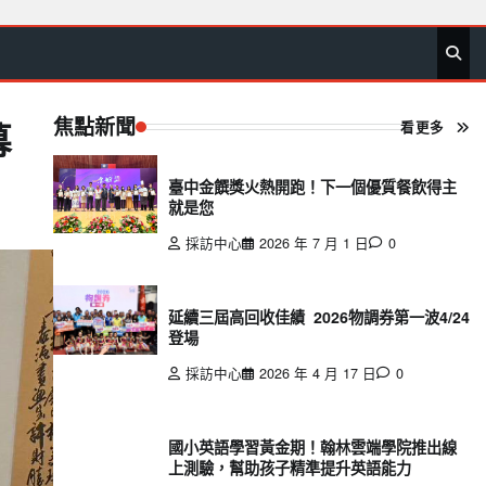
首
要
娛
生
社
文
公
運
旅
政
地
專
頁
聞
樂
活
會
教
益
動
遊
治
方
欄
焦點新聞
看更多
幕
臺中金饌獎火熱開跑！下一個優質餐飲得主
就是您
採訪中心
2026 年 7 月 1 日
0
延續三屆高回收佳績 2026物調券第一波4/24
登場
採訪中心
2026 年 4 月 17 日
0
國小英語學習黃金期！翰林雲端學院推出線
上測驗，幫助孩子精準提升英語能力