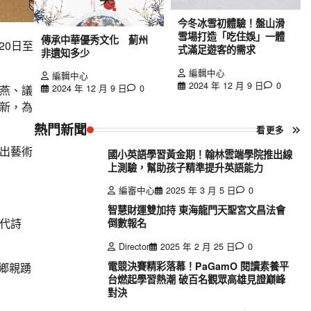
今冬冰雪初體驗！盤山滑
雪場打造「吃住娛」一體
傳承中華優秀文化 薊州
20日至
式滿足遊客的需求
非遺知多少
編輯中心
編輯中心
2024 年 12 月 9 日
0
2024 年 12 月 9 日
0
燕、議
新，為
熱門新聞
看更多
出藝術
國小英語學習黃金期！翰林雲端學院推出線
上測驗，幫助孩子精準提升英語能力
編審中心
2025 年 3 月 5 日
0
智慧財運雙加持 東海龍門天聖宮文昌法會
代詩
倒數報名
Director
2025 年 2 月 25 日
0
電競決賽精彩落幕！PaGamO 閱讀素養平
迎鄉親踴
台燃起學習熱潮 破百名觀眾高雄見證巔峰
對決