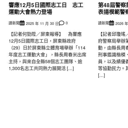
響應12月5日國際志工日 志工
第48屆警
運動大會熱力登場
表揚模範警
讀新聞
0
讀新聞
2025 年 11 月 30 日
2026 年
【記者何勁陞／屏東報導】 為響應
【記者邱瓊瑤
12月5日國際志工日，屏東縣政府
府警察局舉辦
（29）日於屏東縣立體育場舉辦「114
動，由縣長周
年度志工運動大會」，縣長周春米出席
刑事鑑識楷模
主持，與來自全縣58個志工團隊、逾
員，以及績優
1,300名志工共同熱力展開活 […]
等協勤民力。
[…]