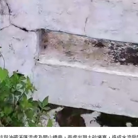
要聞
坪坑與油礦溪匯流處及關山橋旁，兩處出現土砂堵塞，造成水流受