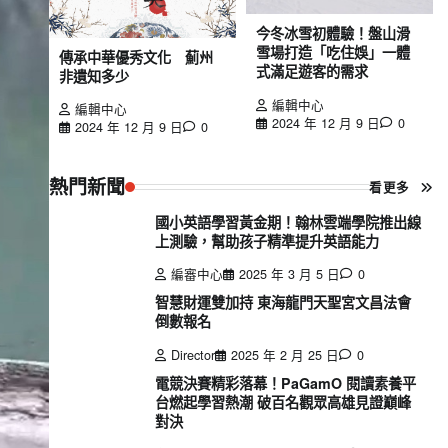
今冬冰雪初體驗！盤山滑
雪場打造「吃住娛」一體
傳承中華優秀文化 薊州
式滿足遊客的需求
非遺知多少
編輯中心
編輯中心
2024 年 12 月 9 日
0
2024 年 12 月 9 日
0
熱門新聞
看更多
國小英語學習黃金期！翰林雲端學院推出線
上測驗，幫助孩子精準提升英語能力
編審中心
2025 年 3 月 5 日
0
智慧財運雙加持 東海龍門天聖宮文昌法會
倒數報名
Director
2025 年 2 月 25 日
0
電競決賽精彩落幕！PaGamO 閱讀素養平
台燃起學習熱潮 破百名觀眾高雄見證巔峰
對決