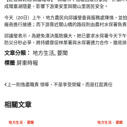
成堰塞湖隱憂，影響下游東安里與關山里居民安全。
今天（20日）上午，地方農民向邱議瑩委員服務處陳情，並
廠商進行搶通；而下游靠近關山橋的路段則由農村水保署負責
邱議瑩表示，為避免潰決風險擴大，她已要求水保署今天下午
防災分秒必爭，將持續督促林業署與水保署通力合作，徹底排
地方生活
要聞
文章分類：
,
屏東時報
標籤
文
上一則
恪盡職責 領導，不是享受榮耀，而是扛起責任
章
相關文章
導
覽
地方生活
要聞
地方生活
要聞