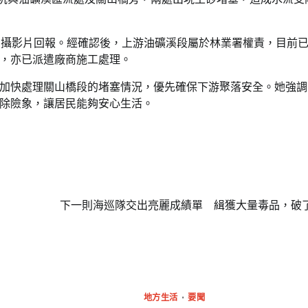
名間高山茶製茶第三代[融合]政和白茶 
立國際新品牌
拍攝影片回報。經確認後，上游油礦溪段屬於林業署權責，目前
，亦已派遣廠商施工處理。
編輯中心
2024 年 12 月 17 日
0
加快處理關山橋段的堵塞情況，優先確保下游聚落安全。她強調
除險象，讓居民能夠安心生活。
下一則
海巡隊交出亮麗成績單 緝獲大量毒品，破
地方生活
要聞