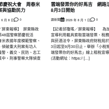
察節慶祝大會 周春米
雲端發票你的好馬吉 網路
察與協勤民力
8月3日開始
0
讀新聞
0
 6 月 8 日
2026 年 8 月 1 日
／屏東報導】 屏東縣政
【記者邱瓊瑤／屏東報導】 為
第48屆警察節慶祝活
宣導利用載具索取雲端發票、稅
春米表揚年度模範警察、
與菸酒法令，屏東縣政府財稅局於
、偵破重大刑案有功人
3日起至9月30日止，舉辦「小稅
義警、義交、民防、志工
端發票你的好馬吉」線上租稅宣
其中，刑事警察大隊偵查
(活動網址：https:// […]