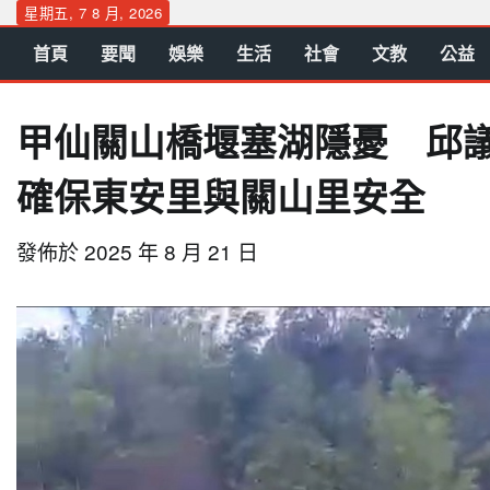
Skip
星期五, 7 8 月, 2026
to
首頁
要聞
娛樂
生活
社會
文教
公益
content
甲仙關山橋堰塞湖隱憂 邱
確保東安里與關山里安全
發佈於
2025 年 8 月 21 日