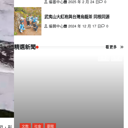
編審中心
2025 年 2 月 24 日
0
武夷山大紅袍與台灣烏龍茶 同根同源
編輯中心
2024 年 12 月 17 日
0
精選新聞
看更多
文教
社會
要聞
阻，形