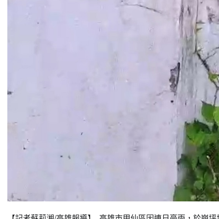
【記者蘇莉湘/高雄報導】 高雄市甲仙區因連日豪雨，於崩