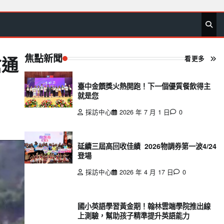
首
要
娛
生
社
文
公
運
旅
政
地
專
頁
聞
樂
活
會
教
益
動
遊
治
方
欄
焦點新聞
看更多
搶通
臺中金饌獎火熱開跑！下一個優質餐飲得主
就是您
採訪中心
2026 年 7 月 1 日
0
延續三屆高回收佳績 2026物調券第一波4/24
登場
採訪中心
2026 年 4 月 17 日
0
國小英語學習黃金期！翰林雲端學院推出線
上測驗，幫助孩子精準提升英語能力