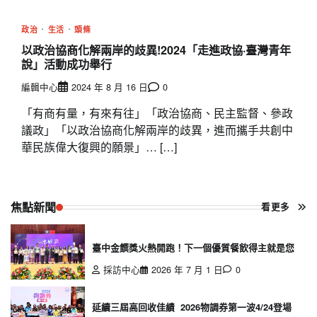
政治
生活
頭條
以政治協商化解兩岸的歧異!2024「走進政協·臺灣青年
說」活動成功舉行
編輯中心
2024 年 8 月 16 日
0
「有商有量，有來有往」「政治協商、民主監督、參政
議政」「以政治協商化解兩岸的歧異，進而攜手共創中
華民族偉大復興的願景」… […]
焦點新聞
看更多
臺中金饌獎火熱開跑！下一個優質餐飲得主就是您
採訪中心
2026 年 7 月 1 日
0
延續三屆高回收佳績 2026物調券第一波4/24登場