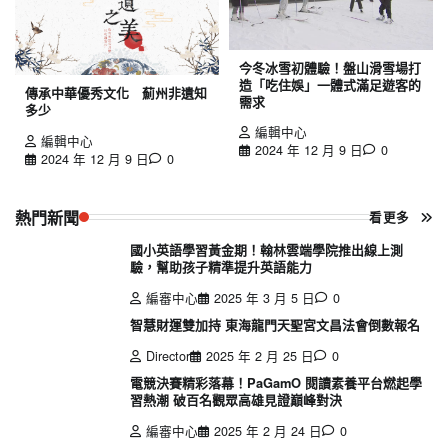
今冬冰雪初體驗！盤山滑雪場打
造「吃住娛」一體式滿足遊客的
傳承中華優秀文化 薊州非遺知
需求
多少
編輯中心
編輯中心
2024 年 12 月 9 日
0
2024 年 12 月 9 日
0
熱門新聞
看更多
國小英語學習黃金期！翰林雲端學院推出線上測
驗，幫助孩子精準提升英語能力
編審中心
2025 年 3 月 5 日
0
智慧財運雙加持 東海龍門天聖宮文昌法會倒數報名
Director
2025 年 2 月 25 日
0
電競決賽精彩落幕！PaGamO 閱讀素養平台燃起學
習熱潮 破百名觀眾高雄見證巔峰對決
編審中心
2025 年 2 月 24 日
0