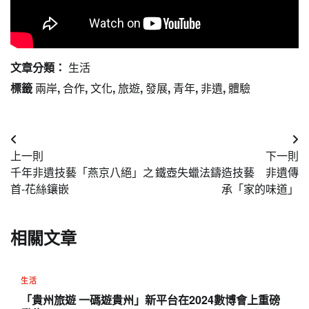
文章分類：
生活
標籤
兩岸
,
合作
,
文化
,
旅遊
,
發展
,
青年
,
非遺
,
體驗
文
上一則
下一則
章
千年非遺技藝「燕京八絕」之
鐵壺失蠟法鑄造技藝 非遺傳
導
首-花絲鑲嵌
承「家的味道」
覽
相關文章
生活
「貴州旅遊 一碼遊貴州」新平台在2024數博會上重磅