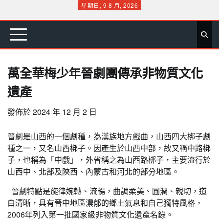
Skip
星期日, 9 8 月, 2026
to
首
要
娛
生
社
文
公
運
旅
政
地
專
content
頁
聞
樂
活
會
教
益
動
遊
治
方
欄
萬全華梅少年晉劇團傳承非物質文化
遺產
發佈於
2024 年 12 月 2 日
晉劇是山西的一個劇種，為漢族地方戲曲，山西四大梆子劇
種之一，又名山西梆子。因產生於山西中部，故又稱中路梆
子，也稱為「中戲」，外省稱之為山西路梆子，主要流行於
山西中、北部及陝西、內蒙古和河北的部分地區。
晉劇特點是旋律婉轉、流暢，曲調柔美、圓潤、親切，道
白清晰，具有晉中地區濃郁的鄉土氣息和自己獨特風格，
2006年列入第一批國家級非物質文化遺產名錄。