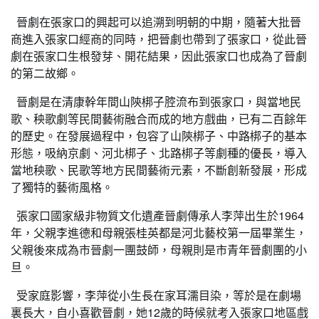
晉劇在張家口的興起可以追溯到明朝的中期，隨著大批晉
商進入張家口經商的同時，把晉劇也帶到了張家口，從此晉
劇在張家口生根發芽、開花結果，因此張家口也成為了晉劇
的第二故鄉。
晉劇是在清康幹年間山陝梆子腔流布到張家口，與當地民
歌、秧歌劇等民間藝術融合而成的地方戲曲，已有二百餘年
的歷史。在發展過程中，包容了山陝梆子、中路梆子的基本
形態，吸納京劇、河北梆子、北路梆子等劇種的優長，導入
當地秧歌、民歌等地方民間藝術元素，不斷創新發展，形成
了獨特的藝術風格。
張家口國家級非物質文化遺產晉劇傳承人李萍出生於1964
年，父親李進德和母親張桂英都是河北藝校第一屆畢業生，
父親後來成為市晉劇一團鼓師，母親則是市青年晉劇團的小
旦。
受家庭影響，李萍從小生長在家耳濡目染，等於是在劇場
裏長大，自小喜歡晉劇，她12歲的時候就考入張家口地區戲