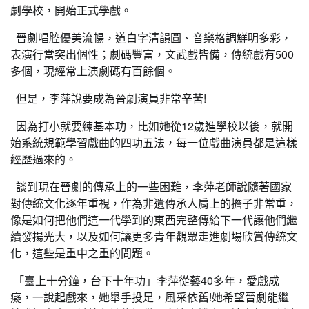
劇學校，開始正式學戲。
晉劇唱腔優美流暢，道白字清韻圓、音樂格調鮮明多彩，
表演行當突出個性；劇碼豐富，文武戲皆備，傳統戲有500
多個，現經常上演劇碼有百餘個。
但是，李萍說要成為晉劇演員非常辛苦!
因為打小就要練基本功，比如她從12歲進學校以後，就開
始系統規範學習戲曲的四功五法，每一位戲曲演員都是這樣
經歷過來的。
談到現在晉劇的傳承上的一些困難，李萍老師說隨著國家
對傳統文化逐年重視，作為非遺傳承人肩上的擔子非常重，
像是如何把他們這一代學到的東西完整傳給下一代讓他們繼
續發揚光大，以及如何讓更多青年觀眾走進劇場欣賞傳統文
化，這些是重中之重的問題。
「臺上十分鐘，台下十年功」李萍從藝40多年，愛戲成
癡，一說起戲來，她舉手投足，風采依舊!她希望晉劇能繼