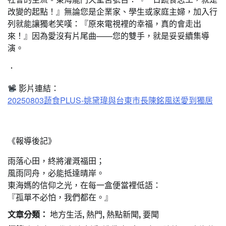
改變的起點！』無論您是企業家、學生或家庭主婦，加入行
列就能讓獨老笑嘆：『原來電視裡的幸福，真的會走出
來！』因為愛沒有片尾曲——您的雙手，就是妥妥續集導
演。
．
影片連結：
20250803蔬食PLUS-姚黛瑋與台東市長陳銘風
送愛到獨居
《報導後記》
雨落心田，終將灌溉福田；
風雨同舟，必能抵達晴岸。
東海媽的信仰之光，在每一盒便當裡低語：
『孤單不必怕，我們都在。』
文章分類：
地方生活
,
熱門
,
熱點新聞
,
要聞