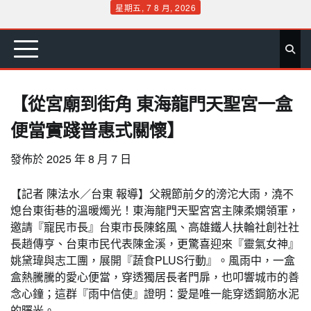
Skip
星期五, 7 8 月, 2026
to
首
要
娛
生
社
文
公
運
旅
政
地
專
content
頁
聞
樂
活
會
教
益
動
遊
治
方
欄
【從宮廟到街角 東海龍門天聖宮一盒
便當實踐普惠式關懷】
發佈於
2025 年 8 月 7 日
【記者 陳法水／台東 報導】父親節前夕的滂沱大雨，澆不
熄台東街巷的溫暖燭光！東海龍門天聖宮宮主陳柔嫻領軍，
邀請『寵民市長』台東市長陳銘風、高雄鐵人扶輪社創社社
長趙傳亨、台東市民代表陳金溪，更驚喜迎來『靈氣女神』
姚黛瑋與志工團，展開『蔬食PLUS行動』。風雨中，一盒
盒熱騰騰的愛心便當，穿透獨居長者門扉，也叩響城市的善
念心鐘；這群『雨中信使』證明：愛是唯一能穿透鋼筋水泥
的曙光。