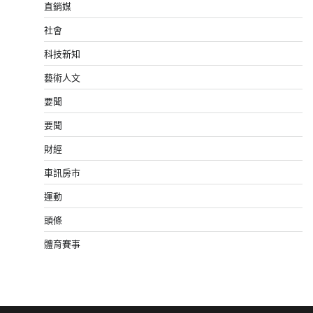
直銷媒
社會
科技新知
藝術人文
要聞
要聞
財經
車訊房市
運動
頭條
體育賽事