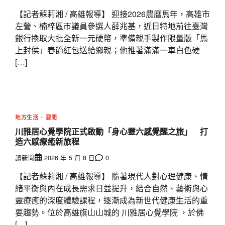
【記者蘇莉湘 / 高雄報導】 迎接2026農曆馬年，高雄市
左營、楠梓區市議員參選人薛兆基，近日特地前往臺灣
銀行換取大批全新一元硬幣，準備親手製作限量版「馬
上封侯」春節紅包送給鄉親；他推著滿滿一車白色硬
[…]
地方生活
要聞
川雅居心覺學院正式啟動「身心靈六感覺醒之旅」 打
造六感療癒新旅程
讀新聞
2026 年 5 月 8 日
0
【記者蘇莉湘 / 高雄報導】 隨著現代人對心理健康、情
緒平衡與內在成長需求日益提升，結合自然、藝術與心
靈療癒的深度體驗課程，逐漸成為新世代健康生活的重
要趨勢。位於高雄旗山山城的 川雅居心覺學院 ，於佛
[…]