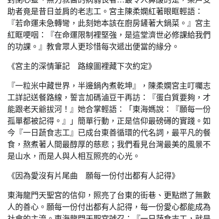
助者竟是昔日並肩的老志工。宮主陳柔嫻紅著眼眶輕語：
『若命運未急轉彎，此刻她本該在廚房鏟著大鍋菜。』宮主
紅眶哽咽：『在命運限制裡堅強，是這堂濟世必修課給我們
的功課。』教會眾人更珍惜每次遞出便當的緣分。
《宮主的深情筆記 路線圖裡藏下次約定》
『一粒米中藏世界，半邊鍋內煮乾坤』，陳柔嫻宮主叮囑志
工詳記送餐路線，誓言加碼滷豆干再訪：『蛋白質要夠，才
能跟老天爺拔河！』她合掌輕語：「東海媽說：『願每一份
孤單都被記得。』」簡單行動，正是信仰最磅礡的實踐。如
今『一日蔬食志工』已成台東善循環的代名詞，最平凡的餐
食，熬煮著人間最醇厚的慈悲；我們看見台灣最美的風景不
是山水，而是人與人相互照亮的心光。
《因為愛沒有片尾曲 願每一份付出都有人記得》
東海龍門天聖宮的信仰，照亮了台東的街巷、更點燃了無數
人的善心。願每一份付出都有人記得，每一份愛心都能成為
社會的主流。東海龍門天聖宮號召：『一日蔬食志工，就是