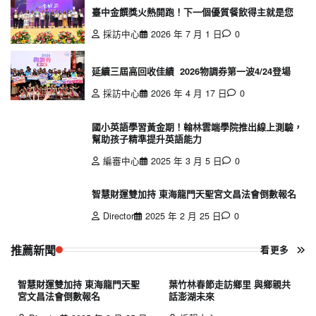
臺中金饌獎火熱開跑！下一個優質餐飲得主就是您
採訪中心
2026 年 7 月 1 日
0
延續三屆高回收佳績 2026物調券第一波4/24登場
採訪中心
2026 年 4 月 17 日
0
國小英語學習黃金期！翰林雲端學院推出線上測驗，
幫助孩子精準提升英語能力
編審中心
2025 年 3 月 5 日
0
智慧財運雙加持 東海龍門天聖宮文昌法會倒數報名
Director
2025 年 2 月 25 日
0
推薦新聞
看更多
智慧財運雙加持 東海龍門天聖
葉竹林春節走訪鄉里 與鄉親共
宮文昌法會倒數報名
話澎湖未來