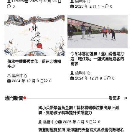
Director
2025 年 2 月 25 日
編輯中心
0
2025 年 2 月 1 日
0
今冬冰雪初體驗！盤山滑雪場打
造「吃住娛」一體式滿足遊客的
傳承中華優秀文化 薊州非遺知
需求
多少
編輯中心
編輯中心
2024 年 12 月 9 日
0
2024 年 12 月 9 日
0
熱門新聞
看更多
國小英語學習黃金期！翰林雲端學院推出線上測
驗，幫助孩子精準提升英語能力
編審中心
2025 年 3 月 5 日
0
智慧財運雙加持 東海龍門天聖宮文昌法會倒數報名