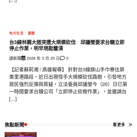
地方生活
要聞
台3線林園大道突遭大規模砍伐 邱議瑩要求台糖立即
停止作業，明早現勘釐清
讀新聞
2026 年 3 月 20 日
0
【記者蘇莉湘 / 高雄報導】 針對台3線旗山手巾寮往屏
東里港路段，近日出現怪手大規模砍伐路樹，引發地方
居民強烈反彈與質疑，立法委員邱議瑩今（20）日已第
一時間要求台糖公司「立即停止砍樹作業」，並邀請台
[…]
焦點新聞
看更多