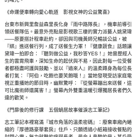
《命運便車轉向愛心軌道 影視女神的公益驚喜》
台東市新興里詹益森里長化身『雨中路隊長』，機車前導引
領送餐隊伍。最意外亮點是影視歌三棲的實力派藝人姚黛瑋
——原要搭計程車赴約，卻因與司機黃師兄暢談公益，被
『綁』進送餐行列，成了送餐生力軍！『健康蔬食』話題讓
黛瑋一拍即合：『聽到做公益，我秒答YES！』她曾歷經人
生的雲霄飛車，深知生命的起伏與不易，因此對每一位受餐
者都極盡呵護與鼓勵、並以『過來人』的溫柔蹲身為每位長
者打氣：『阿伯，吃飽也要笑飽哦！』當她發現受訪家庭電
視正重播她的節目時，幽默驚呼：『從螢幕蹦出來送餐，這
可比魔術師還厲害！』螢幕內外雙重溫暖引爆獨居長者們久
違的歡笑。
《門扉後的修行課 五個蝸居故事催淚志工筆記》
志工筆記本裡寫滿『城市角落的溫柔密碼』：廢棄車廂內蜷
縮的『厚德路豪華套房』住戶、只願透過小紙箱接收餐點的
封閉心靈、無力就醫的病弱長者…最令人鼻酸的是，某戶受