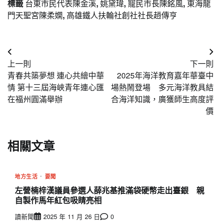
標籤
台東市民代表陳金溪
,
姚黛瑋
,
寵民市長陳銘風
,
東海龍
門天聖宮陳柔嫻
,
高雄鐵人扶輪社創社社長趙傳亨
文
上一則
下一則
章
青春共築夢想 連心共繪中華
2025年海洋教育嘉年華臺中
導
情 第十三屆海峽青年連心匯
場熱鬧登場 多元海洋教具結
在福州圓滿舉辦
合海洋知識，廣獲師生高度評
覽
價
相關文章
地方生活
要聞
左營楠梓漢議員參選人薛兆基推滿袋硬幣走出臺銀 親
自製作馬年紅包吸睛亮相
讀新聞
2025 年 11 月 26 日
0