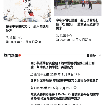
今冬冰雪初體驗！盤山滑雪場打
造「吃住娛」一體式滿足遊客的
傳承中華優秀文化 薊州非遺知
需求
多少
編輯中心
編輯中心
2024 年 12 月 9 日
0
2024 年 12 月 9 日
0
熱門新聞
看更多
國小英語學習黃金期！翰林雲端學院推出線上測
驗，幫助孩子精準提升英語能力
編審中心
2025 年 3 月 5 日
0
智慧財運雙加持 東海龍門天聖宮文昌法會倒數報名
Director
2025 年 2 月 25 日
0
電競決賽精彩落幕！PaGamO 閱讀素養平台燃起學
習熱潮 破百名觀眾高雄見證巔峰對決