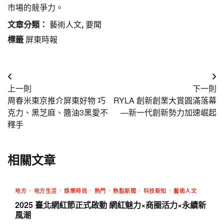
市場的競爭力。
文章分類：
藝術人文
,
要聞
標籤
屏東時報
文
上一則
下一則
章
周春米東京推介屏東好物 巧
RYLA 創新創業大賞圓滿落幕
導
克力、黑芝麻、醬油3黑愛不
—新一代創新勢力加速崛起
釋手
覽
相關文章
地方
地方生活
娛樂時尚
熱門
熱點新聞
科技新知
藝術人文
2025 臺北網紅節正式啟動 網紅魅力×商圈活力×永續新
風潮