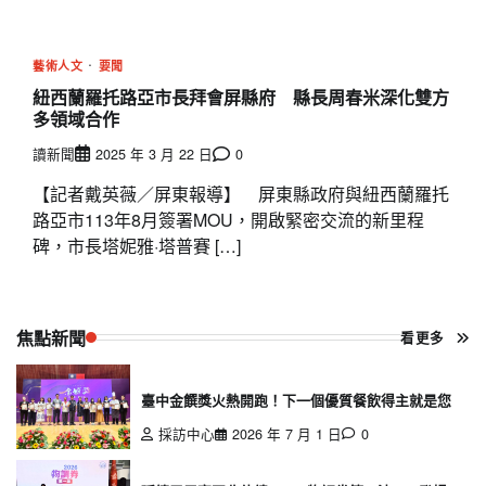
藝術人文
要聞
紐西蘭羅托路亞市長拜會屏縣府 縣長周春米深化雙方
多領域合作
讀新聞
2025 年 3 月 22 日
0
【記者戴英薇／屏東報導】 屏東縣政府與紐西蘭羅托
路亞市113年8月簽署MOU，開啟緊密交流的新里程
碑，市長塔妮雅·塔普賽 […]
焦點新聞
看更多
臺中金饌獎火熱開跑！下一個優質餐飲得主就是您
採訪中心
2026 年 7 月 1 日
0