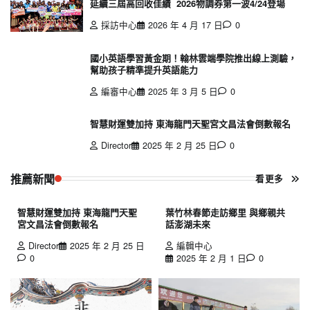
延續三屆高回收佳績 2026物調券第一波4/24登場
採訪中心
2026 年 4 月 17 日
0
國小英語學習黃金期！翰林雲端學院推出線上測驗，
幫助孩子精準提升英語能力
編審中心
2025 年 3 月 5 日
0
智慧財運雙加持 東海龍門天聖宮文昌法會倒數報名
Director
2025 年 2 月 25 日
0
推薦新聞
看更多
智慧財運雙加持 東海龍門天聖
葉竹林春節走訪鄉里 與鄉親共
宮文昌法會倒數報名
話澎湖未來
Director
2025 年 2 月 25 日
編輯中心
0
2025 年 2 月 1 日
0