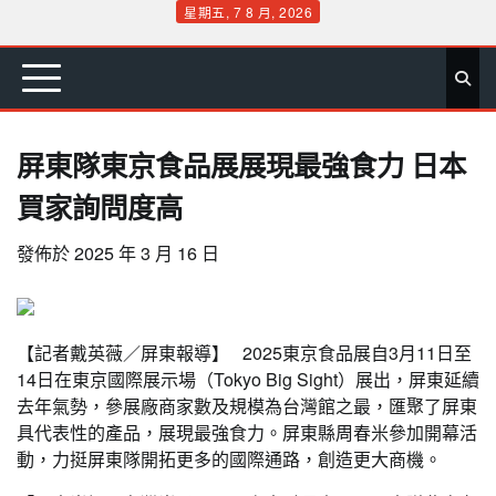
Skip
星期五, 7 8 月, 2026
to
首
要
娛
生
社
文
公
運
旅
政
地
專
content
頁
聞
樂
活
會
教
益
動
遊
治
方
欄
屏東隊東京食品展展現最強食力 日本
買家詢問度高
發佈於
2025 年 3 月 16 日
【記者戴英薇／屏東報導】 2025東京食品展自3月11日至
14日在東京國際展示場（Tokyo Big Sight）展出，屏東延續
去年氣勢，參展廠商家數及規模為台灣館之最，匯聚了屏東
具代表性的產品，展現最強食力。屏東縣周春米參加開幕活
動，力挺屏東隊開拓更多的國際通路，創造更大商機。