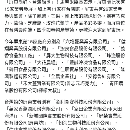
「屏東尚好、台灣尚勇」！周春米縣長表示，屏東隊此次有
15家業者參展，加上有11家在台灣館，屏東共有26家業者
參與盛會，除了鳳梨、芒果、剛上市的龍虎斑外，還有巧克
力、醬油、芝麻醬、玫瑰花醬等，產品多彩多姿，而屏東位
在台灣最南端，四季如春物產豐饒，更歡迎大家到屏東玩。
今年屏東館15家廠商分別為「六堆釀興業有限公司」、「健
翔興業股份有限公司」、「浤良食品股份有限公司」、「義
香食品加工廠」、「屏大生物科技有限公司」、「峰漁股份
有限公司」、「大花農場」、「豐誠冷凍食品有限公司」、
「御田食品有限公司」、「佳辰實業股份有限公司」、「隆
興製麵有限公司」、「全農企業社」、「安德魯紳有限公
司」、「禾大蘴實業有限公司(曾志元巧克力)」、「青田農
業股份有限公司(檸檬大叔)」。
台灣館的屏東業者則有「金利食安科技股份有限公司」、
「萬家香醬園股份有限公司」、「家田企業有限公司(大田
海洋)」、「新城國際實業股份有限公司」、「屏榮實業股
份有限公司(屏榮坊)」、「朝海生物科技股份有公司」、
「信功實業股份有限公司」、「廣大利蛋品股份有限公