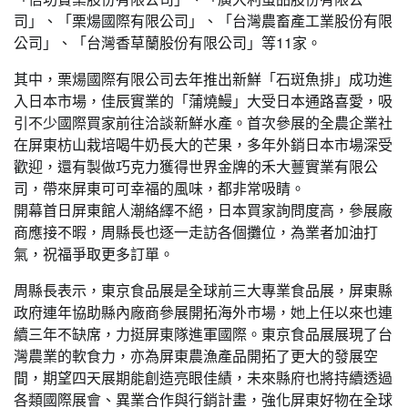
司」、「栗煬國際有限公司」、「台灣農畜產工業股份有限
公司」、「台灣香草蘭股份有限公司」等11家。
其中，栗煬國際有限公司去年推出新鮮「石斑魚排」成功進
入日本市場，佳辰實業的「蒲燒鰻」大受日本通路喜愛，吸
引不少國際買家前往洽談新鮮水產。首次參展的全農企業社
在屏東枋山栽培喝牛奶長大的芒果，多年外銷日本市場深受
歡迎，還有製做巧克力獲得世界金牌的禾大蘴實業有限公
司，帶來屏東可可幸福的風味，都非常吸睛。
開幕首日屏東館人潮絡繹不絕，日本買家詢問度高，參展廠
商應接不暇，周縣長也逐一走訪各個攤位，為業者加油打
氣，祝福爭取更多訂單。
周縣長表示，東京食品展是全球前三大專業食品展，屏東縣
政府連年協助縣內廠商參展開拓海外市場，她上任以來也連
續三年不缺席，力挺屏東隊進軍國際。東京食品展展現了台
灣農業的軟食力，亦為屏東農漁產品開拓了更大的發展空
間，期望四天展期能創造亮眼佳績，未來縣府也將持續透過
各類國際展會、異業合作與行銷計畫，強化屏東好物在全球