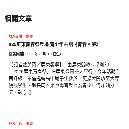
覽
相關文章
地方生活
要聞
025屏東青春祭登場 青少年共譜《青春。夢》
讀新聞
2025 年 8 月 18 日
0
【記者戴英薇／屏東報導】 由屏東縣政府舉辦的
「2025屏東青春祭」在屏東公園盛大舉行，今年活動全
面升級，不僅邀請高中職學生參與，更擴大開放至大專
院校學生，縣長周春米也驚喜登台為青少年們加油打
氣，鼓 […]
地方生活
要聞