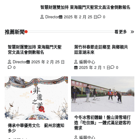
智慧財運雙加持 東海龍門天聖宮文昌法會倒數報名
Director
2025 年 2 月 25 日
0
推薦新聞
看更多
智慧財運雙加持 東海龍門天聖
葉竹林春節走訪鄉里 與鄉親共
宮文昌法會倒數報名
話澎湖未來
Director
2025 年 2 月 25 日
編輯中心
0
2025 年 2 月 1 日
0
今冬冰雪初體驗！盤山滑雪場打
造「吃住娛」一體式滿足遊客的
傳承中華優秀文化 薊州非遺知
需求
多少
編輯中心