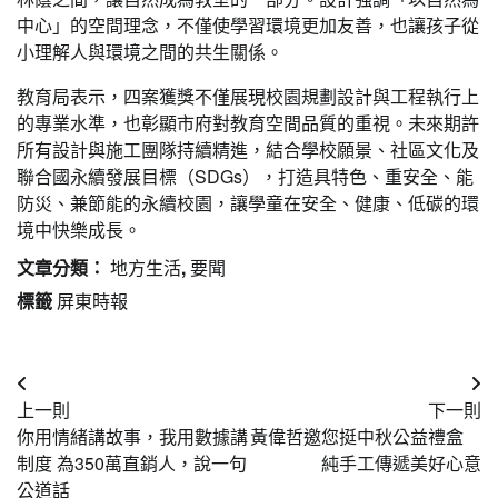
中心」的空間理念，不僅使學習環境更加友善，也讓孩子從
小理解人與環境之間的共生關係。
教育局表示，四案獲獎不僅展現校園規劃設計與工程執行上
的專業水準，也彰顯市府對教育空間品質的重視。未來期許
所有設計與施工團隊持續精進，結合學校願景、社區文化及
聯合國永續發展目標（SDGs），打造具特色、重安全、能
防災、兼節能的永續校園，讓學童在安全、健康、低碳的環
境中快樂成長。
文章分類：
地方生活
,
要聞
標籤
屏東時報
文
上一則
下一則
章
你用情緒講故事，我用數據講
黃偉哲邀您挺中秋公益禮盒
導
制度 為350萬直銷人，說一句
純手工傳遞美好心意
公道話