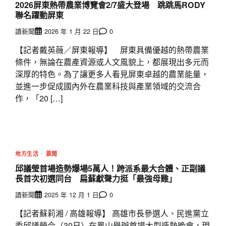
2026屏東熱帶農業博覽會2/7盛大登場 跳跳馬RODY
聯名躍動屏東
讀新聞
2026 年 1 月 22 日
0
【記者戴英薇／屏東報導】 屏東具備優越的熱帶農業
條件，無論在農產資源或人文風貌上，都展現出多元而
深厚的特色。為了讓更多人看見屏東卓越的農業能量，
並進一步促成國內外在農業科技與產業領域的交流合
作，「20 […]
地方生活
要聞
邱議瑩首場造勢爆場5萬人！跨派系最大合體、正副議
長首次初選同台 扁蘇獻聲力挺「最強母雞」
讀新聞
2025 年 12 月 1 日
0
【記者蘇莉湘 / 高雄報導】 高雄市長參選人、民進黨立
委邱議瑩今（30日）在鳳山舉辦首場大型造勢晚會，現