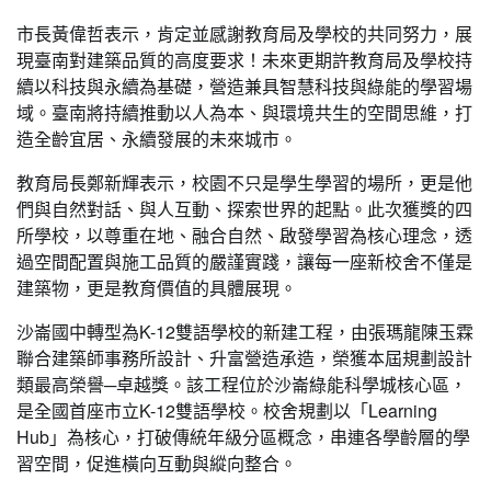
市長黃偉哲表示，肯定並感謝教育局及學校的共同努力，展
現臺南對建築品質的高度要求！未來更期許教育局及學校持
續以科技與永續為基礎，營造兼具智慧科技與綠能的學習場
域。臺南將持續推動以人為本、與環境共生的空間思維，打
造全齡宜居、永續發展的未來城市。
教育局長鄭新輝表示，校園不只是學生學習的場所，更是他
們與自然對話、與人互動、探索世界的起點。此次獲獎的四
所學校，以尊重在地、融合自然、啟發學習為核心理念，透
過空間配置與施工品質的嚴謹實踐，讓每一座新校舍不僅是
建築物，更是教育價值的具體展現。
沙崙國中轉型為K-12雙語學校的新建工程，由張瑪龍陳玉霖
聯合建築師事務所設計、升富營造承造，榮獲本屆規劃設計
類最高榮譽─卓越獎。該工程位於沙崙綠能科學城核心區，
是全國首座市立K-12雙語學校。校舍規劃以「Learning
Hub」為核心，打破傳統年級分區概念，串連各學齡層的學
習空間，促進橫向互動與縱向整合。