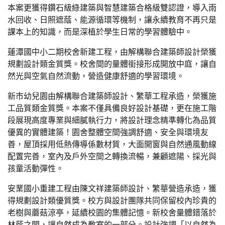
本案更獲得鑽石級綠建築與智慧建築合格級雙認證，導入雨
水回收、日照遮蔭、能源循環等機制，讓永續教育不再只是
課本上的知識，而是深植於學生日常的學習體驗中。
蓮潭國中小二期校舍新建工程，由解構聯合建築師設計榮獲
規劃設計類金質獎。校舍間的量體銜接形成開放中庭，讓自
然光與空氣自然流動，營造健康舒適的學習環境。
新市幼兒園由解構聯合建築師設計、繁華工程承造，榮獲施
工品質類金質獎。本案不僅具備良好設計基礎，更在施工階
段展現高度專業與細膩執行力，將設計理念精準轉化為品質
優異的實體建築！園舍整體空間強調舒適、安全與環境友
善，屋頂採用低熱傳導係數材質，大面開窗與自然通風動線
配置完善，室內及戶外空間之轉換流暢，兼顧遮陽、採光與
孩童活動彈性。
安業國小重建工程由陳文祥建築師設計、繁華營造承造，獲
得規劃設計類優質獎。校方與設計團隊共同保留校內珍貴的
老樹與蘑菇涼亭，延續校園的集體記憶。新校舍量體錯落於
林蔭之間，讓自然成為教室的一部分。設計強調「以自然為