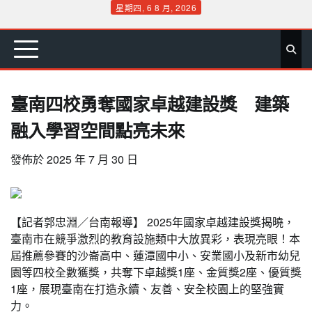
Skip
星期四, 6 8 月, 2026
to
首
要
娛
生
社
文
公
運
旅
政
地
專
content
頁
聞
樂
活
會
教
益
動
遊
治
方
欄
臺南四校勇奪國家卓越建設獎 建築
融入學習空間點亮未來
發佈於
2025 年 7 月 30 日
【記者郭忠淵／台南報導】 2025年國家卓越建設獎揭曉，
臺南市在競爭激烈的教育設施類中大放異彩，表現亮眼！本
屆推薦參賽的沙崙高中、蓮潭國中小、安業國小及新市幼兒
園等四校全數獲獎，共奪下卓越獎1座、金質獎2座、優質獎
1座，展現臺南在打造永續、友善、安全校園上的堅強實
力。