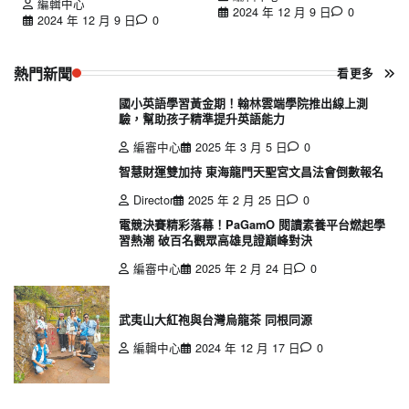
編輯中心
2024 年 12 月 9 日
0
2024 年 12 月 9 日
0
熱門新聞
看更多
國小英語學習黃金期！翰林雲端學院推出線上測
驗，幫助孩子精準提升英語能力
編審中心
2025 年 3 月 5 日
0
智慧財運雙加持 東海龍門天聖宮文昌法會倒數報名
Director
2025 年 2 月 25 日
0
電競決賽精彩落幕！PaGamO 閱讀素養平台燃起學
習熱潮 破百名觀眾高雄見證巔峰對決
編審中心
2025 年 2 月 24 日
0
武夷山大紅袍與台灣烏龍茶 同根同源
編輯中心
2024 年 12 月 17 日
0