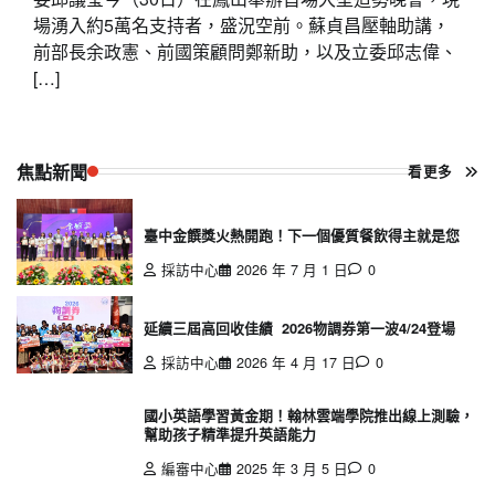
場湧入約5萬名支持者，盛況空前。蘇貞昌壓軸助講，
前部長余政憲、前國策顧問鄭新助，以及立委邱志偉、
[…]
焦點新聞
看更多
臺中金饌獎火熱開跑！下一個優質餐飲得主就是您
採訪中心
2026 年 7 月 1 日
0
延續三屆高回收佳績 2026物調券第一波4/24登場
採訪中心
2026 年 4 月 17 日
0
國小英語學習黃金期！翰林雲端學院推出線上測驗，
幫助孩子精準提升英語能力
編審中心
2025 年 3 月 5 日
0