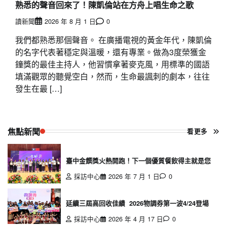
熟悉的聲音回來了！陳凱倫站在方舟上唱生命之歌
讀新聞
2026 年 8 月 1 日
0
我們都熟悉那個聲音。 在廣播電視的黃金年代，陳凱倫
的名字代表著穩定與溫暖，還有專業。做為3度榮獲金
鐘獎的最佳主持人，他習慣拿著麥克風，用標準的國語
填滿觀眾的聽覺空白，然而，生命最諷刺的劇本，往往
發生在最 […]
焦點新聞
看更多
臺中金饌獎火熱開跑！下一個優質餐飲得主就是您
採訪中心
2026 年 7 月 1 日
0
延續三屆高回收佳績 2026物調券第一波4/24登場
採訪中心
2026 年 4 月 17 日
0