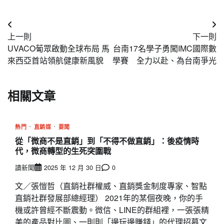
文
上一則
下一則
章
UVACO葡眾啟動全球布局 馬
台南17名學子勇闖IMC國際數
導
來西亞首站領航健康新風貌
學賽 全力以赴、為台南爭光
覽
相關文章
熱門
直銷媒
要聞
從「微商不是直銷」到「不得不做直銷」：後疫情時
代，微商轉型的生死突圍戰
讀新聞
2025 年 12 月 30 日
0
文／張愷哲（直銷社群權威、直銷獎金制度專家、智點
直銷社群發展部總經理） 2021年的某個夜晚，你的手
機或許曾經不斷震動。微信、LINE的群組裡，一張張精
美的產品對比圖、一則則「邊玩邊賺錢」的代理招募文