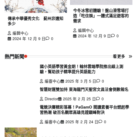
今冬冰雪初體驗！盤山滑雪場打
造「吃住娛」一體式滿足遊客的
傳承中華優秀文化 薊州非遺知
需求
多少
編輯中心
編輯中心
2024 年 12 月 9 日
0
2024 年 12 月 9 日
0
熱門新聞
看更多
國小英語學習黃金期！翰林雲端學院推出線上測
驗，幫助孩子精準提升英語能力
編審中心
2025 年 3 月 5 日
0
智慧財運雙加持 東海龍門天聖宮文昌法會倒數報名
Director
2025 年 2 月 25 日
0
電競決賽精彩落幕！PaGamO 閱讀素養平台燃起學
習熱潮 破百名觀眾高雄見證巔峰對決
編審中心
2025 年 2 月 24 日
0