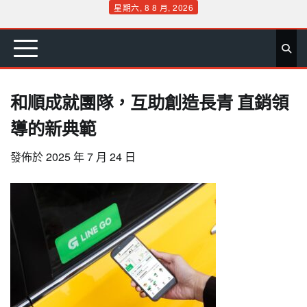
Skip
星期六, 8 8 月, 2026
to
首
要
娛
生
社
文
公
運
旅
政
地
專
content
頁
聞
樂
活
會
教
益
動
遊
治
方
欄
和順成就團隊，互助創造長青 直銷領
導的新典範
發佈於
2025 年 7 月 24 日