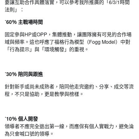
要讓互助合作具體落實，可以參考我所推廣的「6/3/1時間
法則」：
˙60％ 主戰場時間
固定參與HP或OPP，集體推動，讓團隊擁有可見的合作場
域與頻率。這也呼應了福格行為模型（Fogg Model）中對
「行為提示」與「環境觸發」的重視。
˙30％ 陪同與跟進
針對新手或尚未成熟者，陪同他走完邀約、分享、成交等流
程，不只是協助，更是教學與榜樣。
˙10％ 個人開發
領導者不應完全退出第一線，而應保有個人實戰力，避免淪
為只會喊口號的領導。