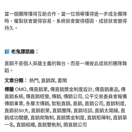
當一個團隊懂得互助合作，當一位領導懂得退一步成全團隊
時，複製就會變得容易、系統就會變得穩固、成就就會變得
持久。
老鬼譚語錄：
直銷不是個人英雄主義的舞台，而是一場彼此成就的團隊舞
蹈。
文章分類：
熱門
,
直銷媒
,
要聞
標籤
OMO
,
傳直銷業
,
傳直銷獎金制度設計
,
傳直銷產品
,
傳
直銷系統
,
傳直銷經營
,
傳銷
,
傳銷公司
,
公平交易委員會報備
傳銷事業
,
多層次傳銷
,
智點直銷
,
直銷
,
直銷公司
,
直銷制度
,
直銷前50大
,
直銷創業
,
直銷團隊
,
直銷培訓
,
直銷太陽線
,
直
銷成功關鍵
,
直銷爬階制
,
直銷獎金制度
,
直銷矩陣制
,
直銷第
一名
,
直銷組織
,
直銷雙軌制
,
開直銷公司