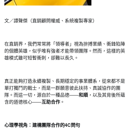
文／譚聲傑（直銷顧問權威、系統複製專家）
在直銷界，我們常常將「領導者」視為拚搏業績、衝鋒陷陣
的個體英雄，似乎唯有強者才能帶領團隊。然而，這樣的英
雄模式雖可短暫衝刺，卻難以長久。
真正能夠打造永續複製、長期穩定的事業體系，從來都不是
單打獨鬥的戰士，而是一群願意彼此扶持、真誠協作的團
隊。而這一切，源自於一種品德——
和順
，以及其背後所蘊
含的道德核心——
互助合作
。
心理學視角：建構團隊合作的4C問句