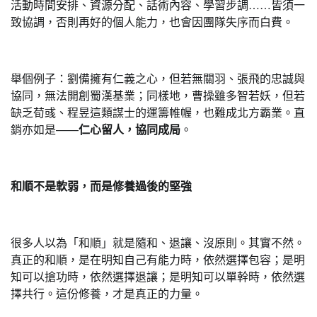
活動時間安排、資源分配、話術內容、學習步調……皆須一
致協調，否則再好的個人能力，也會因團隊失序而白費。
舉個例子：劉備擁有仁義之心，但若無關羽、張飛的忠誠與
協同，無法開創蜀漢基業；同樣地，曹操雖多智若妖，但若
缺乏荀彧、程昱這類謀士的運籌帷幄，也難成北方霸業。直
銷亦如是——
仁心留人，協同成局
。
和順不是軟弱，而是修養過後的堅強
很多人以為「和順」就是隨和、退讓、沒原則。其實不然。
真正的和順，是在明知自己有能力時，依然選擇包容；是明
知可以搶功時，依然選擇退讓；是明知可以單幹時，依然選
擇共行。這份修養，才是真正的力量。