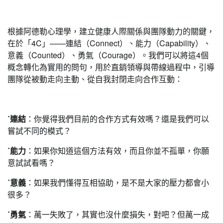
根據阿德勒心理學，建立健康人際關係與團隊動力的關鍵，
在於「4C」——連結（Connect）、能力（Capability）、
意義（Counted）、勇氣（Courage）。我們可以將這4個
概念轉化為實用的問句，用於直銷領導與帶線過程中，引導
團隊從被動走向主動、從自我封閉走向合作互動：
˙連結
：你覺得我們目前的合作方式有效嗎？還是我們可以
嘗試不同的模式？
˙能力
：如果你知道這個方法有效，而且你並不孤單，你願
意試試看嗎？
˙意義
：如果我們懂得互相協助，是不是大家的壓力都會小
很多？
˙勇氣
：萬一失敗了，其實也沒什麼損失，對吧？但萬一成