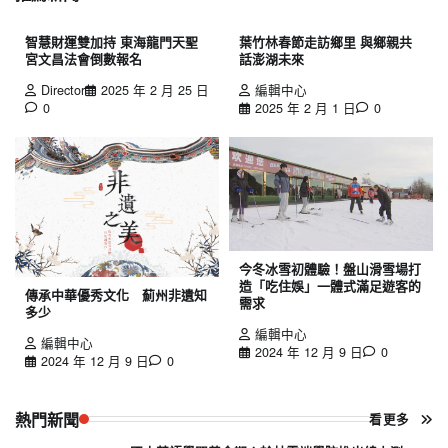
智慧財運雙加持 東海龍門天聖
葉竹林春節走訪鄉里 與鄉親共
宮文昌法會倒數報名
話澎湖未來
Director
2025 年 2 月 25 日
編輯中心
0
2025 年 2 月 1 日
0
今冬冰雪初體驗！盤山滑雪場打
造「吃住娛」一體式滿足遊客的
傳承中華優秀文化 薊州非遺知
需求
多少
編輯中心
編輯中心
2024 年 12 月 9 日
0
2024 年 12 月 9 日
0
熱門新聞
看更多