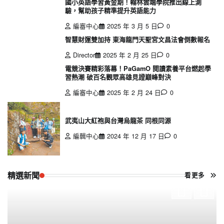
國小英語學習黃金期！翰林雲端學院推出線上測
驗，幫助孩子精準提升英語能力
編審中心
2025 年 3 月 5 日
0
智慧財運雙加持 東海龍門天聖宮文昌法會倒數報名
Director
2025 年 2 月 25 日
0
電競決賽精彩落幕！PaGamO 閱讀素養平台燃起學
習熱潮 破百名觀眾高雄見證巔峰對決
編審中心
2025 年 2 月 24 日
0
武夷山大紅袍與台灣烏龍茶 同根同源
編輯中心
2024 年 12 月 17 日
0
精選新聞
看更多