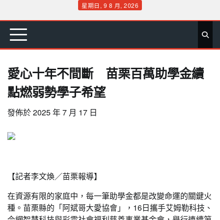
Skip
星期日, 9 8 月, 2026
to
首
要
娛
生
社
文
公
運
旅
政
地
專
content
頁
聞
樂
活
會
教
益
動
遊
治
方
欄
愛心十年不間斷 苗栗百萬助學金續
點燃弱勢學子希望
發佈於
2025 年 7 月 17 日
【記者李文煥／苗栗報導】
在資源有限的家庭中，每一筆助學金都是改變命運的關鍵火
種。苗栗縣的「阿斌哥大愛協會」，16日攜手艾姆勒科技、
今網智慧科技與彩雲社會福利慈善事業基金會，舉行連續第