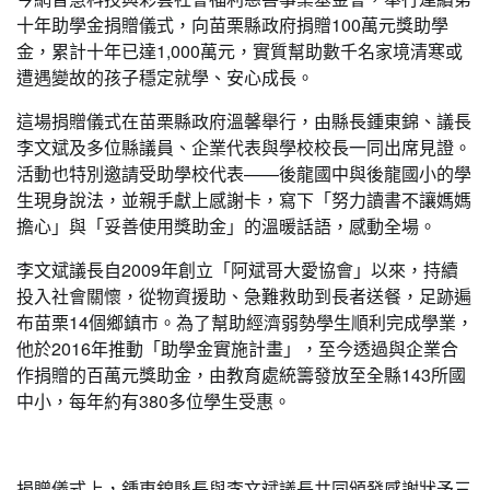
十年助學金捐贈儀式，向苗栗縣政府捐贈100萬元獎助學
金，累計十年已達1,000萬元，實質幫助數千名家境清寒或
遭遇變故的孩子穩定就學、安心成長。
這場捐贈儀式在苗栗縣政府溫馨舉行，由縣長鍾東錦、議長
李文斌及多位縣議員、企業代表與學校校長一同出席見證。
活動也特別邀請受助學校代表——後龍國中與後龍國小的學
生現身說法，並親手獻上感謝卡，寫下「努力讀書不讓媽媽
擔心」與「妥善使用獎助金」的溫暖話語，感動全場。
李文斌議長自2009年創立「阿斌哥大愛協會」以來，持續
投入社會關懷，從物資援助、急難救助到長者送餐，足跡遍
布苗栗14個鄉鎮市。為了幫助經濟弱勢學生順利完成學業，
他於2016年推動「助學金實施計畫」，至今透過與企業合
作捐贈的百萬元獎助金，由教育處統籌發放至全縣143所國
中小，每年約有380多位學生受惠。
捐贈儀式上，鍾東錦縣長與李文斌議長共同頒發感謝狀予三