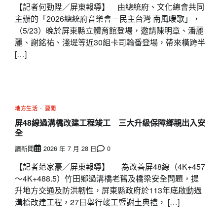
【記者何勁陞／屏東報導】 由總統府、文化總會共同
主辦的「2026總統府音樂會－民主台灣 南風暖歌」，
（5/23）晚於屏東縣立體育館登場，邀請陳明章、潘麗
麗、謝銘祐、淺堤等近30組卡司輪番登場，帶來橫跨半
[…]
地方生活
要聞
屏48線過溝橋改建工程竣工 三大升級保障鄉親出入安
全
讀新聞
2026 年 7 月 28 日
0
【記者范家豪／屏東報導】 為改善屏48線（4K+457
～4K+488.5）竹田鄉過溝橋老舊及橋梁安全問題，提
升地方交通及防洪韌性，屏東縣政府於113年底啟動過
溝橋改建工程，27日舉行竣工暨謝土典禮， […]