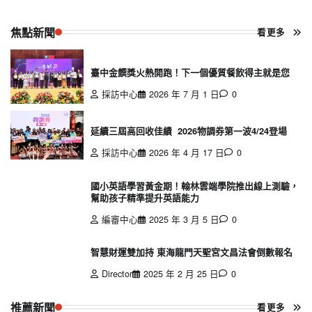
焦點新聞
看更多
臺中金饌獎火熱開跑！下一個優質餐飲得主就是您
採訪中心
2026 年 7 月 1 日
0
延續三屆高回收佳績 2026物調券第一波4/24登場
採訪中心
2026 年 4 月 17 日
0
國小英語學習黃金期！翰林雲端學院推出線上測驗，
幫助孩子精準提升英語能力
編審中心
2025 年 3 月 5 日
0
智慧財運雙加持 東海龍門天聖宮文昌法會倒數報名
Director
2025 年 2 月 25 日
0
推薦新聞
看更多