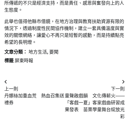
所傳遞的不只是經濟支持，而是責任、感恩與奮發向上的人
生態度。
此舉也值得他縣市借鏡，在地方治理與教育扶助資源有限的
情況下，透過制度性民間協作機制，建立一套具備溫度與實
效的關懷網絡，讓愛心不再只是短暫的感動，而是持續點亮
希望的長明燈。
文章分類：
地方生活
,
要聞
標籤
屏東時報
文
上一則
下一則
章
丹娜絲加重血荒 熱血召集送
童聲啟戲韻 文化傳薪火——
導
禮券
「客戲一夏」客家戲曲研習成
果發表 苗栗學童舞台綻放光
覽
彩