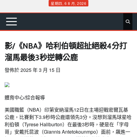
Skip
星期四, 6 8 月, 2026
to
首
要
娛
生
社
文
公
運
旅
政
地
專
content
頁
聞
樂
活
會
教
益
動
遊
治
方
欄
影/《NBA》哈利伯頓超扯絕殺4分打
溜馬最後3秒逆轉公鹿
發佈於
2025 年 3 月 15 日
體育中心/綜合報導
美國職籃（NBA）印第安納溜馬12日在主場迎戰密爾瓦基
公鹿，比賽剩下3.9秒時公鹿還領先3分。沒想到溜馬球星哈
利伯頓（Tyrese Haliburton）在最後3秒時，硬是在「字母
哥」安戴托昆波（Giannis Antetokounmpo）面前，飆進一