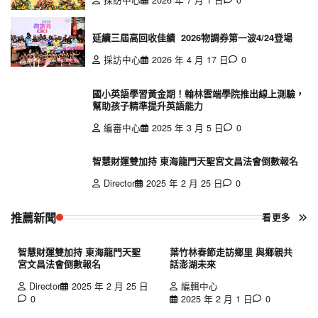
延續三屆高回收佳績 2026物調券第一波4/24登場
採訪中心
2026 年 4 月 17 日
0
國小英語學習黃金期！翰林雲端學院推出線上測驗，
幫助孩子精準提升英語能力
編審中心
2025 年 3 月 5 日
0
智慧財運雙加持 東海龍門天聖宮文昌法會倒數報名
Director
2025 年 2 月 25 日
0
推薦新聞
看更多
智慧財運雙加持 東海龍門天聖
葉竹林春節走訪鄉里 與鄉親共
宮文昌法會倒數報名
話澎湖未來
Director
2025 年 2 月 25 日
編輯中心
0
2025 年 2 月 1 日
0