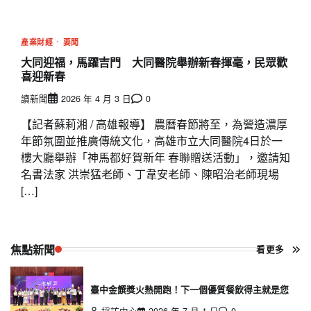
產業財經
要聞
大同迎福，馬躍吉門 大同醫院舉辦新春揮毫，民眾歡
喜迎新春
讀新聞
2026 年 4 月 3 日
0
【記者蘇莉湘 / 高雄報導】 農曆春節將至，為營造濃厚
年節氛圍並推廣傳統文化，高雄市立大同醫院4日於一
樓大廳舉辦「神馬都好賀新年 春聯贈送活動」，邀請知
名書法家 洪崇猛老師、丁韋安老師、陳昭治老師現場
[…]
焦點新聞
看更多
臺中金饌獎火熱開跑！下一個優質餐飲得主就是您
採訪中心
2026 年 7 月 1 日
0