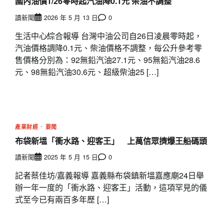
國內油價1/26零時起汽油降0.1元 柴油不調整
讀新聞
2026 年 5 月 13 日
0
生活中心∕綜合報導 台灣中油公司自26日凌晨零時起，
汽油價格調降0.1元、柴油價格不調整，每公升參考零
售價格分別為：92無鉛汽油27.1元、95無鉛汽油28.6
元、98無鉛汽油30.6元、超級柴油25 […]
產業財經
要聞
布袋新塭「衝水路、迎客王」 上萬信眾擠爆王船碼頭
讀新聞
2025 年 5 月 15 日
0
記者蔡佳坊/嘉義報導 嘉義縣布袋鎮新塭嘉應廟24日舉
辦一年一度的「衝水路、迎客王」活動，這項罕見的儀
式至今已有兩百多年歷 […]