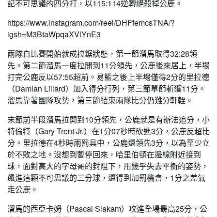
記不可思議的四分打，以115:114逆轉絕殺掉公鹿。
https://www.instagram.com/reel/DHFfemcsTNA/?
igsh=M3BtaWpqaXVlYnE3
兩隊自比賽開始就成拉鋸狀態，第一節溜馬取得32:28領
先。第二節溜馬一度拉開到11分領先，公鹿後來居上，半場
打完公鹿反以57:55超前。易籃之後上半場僅得2分的里拉德
（Damian Lillard）加入得分行列，第三節單節斬獲11分。
溜馬靠著團隊攻勢，第三節結束兩隊比分仍難分軒輊。
末節前半段溜馬拉開到10分領先，公鹿就是有辦法追分，小
特倫特（Gary Trent Jr.
）在1分07秒時砍進3分，公鹿反超比
分。里拉德在4秒時兩罰具中，公鹿還領先3分，以為至少立
於不敗之地
。沒想到暫停回來，哈里伯頓在邊線附近接到
球，面對高大的字母哥的封阻下，用幾乎失去平衡的姿勢，
飆進這顆不可思議的三分球，還得到加罰機會，1分之差氣
走公鹿。
溜馬的西亞卡姆（Pascal Siakam）攻進全場最高25分，公