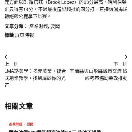
鹿方面以B.
羅培茲（Brook Lopez）的23分最高。哈利伯頓
雖只得有14分，不過最後這記超扯的四分打，直接讓溜馬逆
轉絕殺公鹿拿下比賽。
文章分類：
產業財經
,
要聞
標籤
屏東時報
文
上一則
下一則
章
LMA珞美學：多元美業，複合
宜蘭縣與山形縣城市交流 取
導
式創業教學，找到屬於你的光
經考察協助縣政推動
芒
覽
相關文章
產業財經
要聞