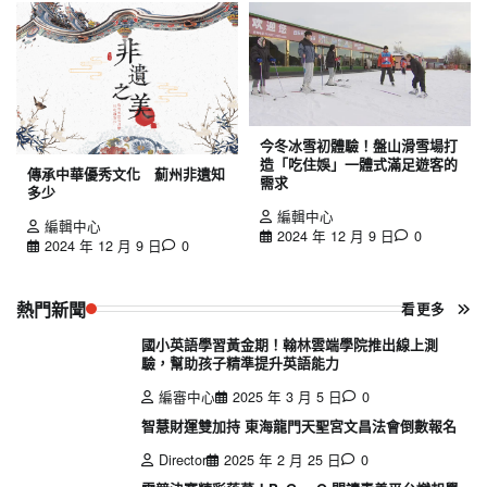
今冬冰雪初體驗！盤山滑雪場打
造「吃住娛」一體式滿足遊客的
傳承中華優秀文化 薊州非遺知
需求
多少
編輯中心
編輯中心
2024 年 12 月 9 日
0
2024 年 12 月 9 日
0
熱門新聞
看更多
國小英語學習黃金期！翰林雲端學院推出線上測
驗，幫助孩子精準提升英語能力
編審中心
2025 年 3 月 5 日
0
智慧財運雙加持 東海龍門天聖宮文昌法會倒數報名
Director
2025 年 2 月 25 日
0