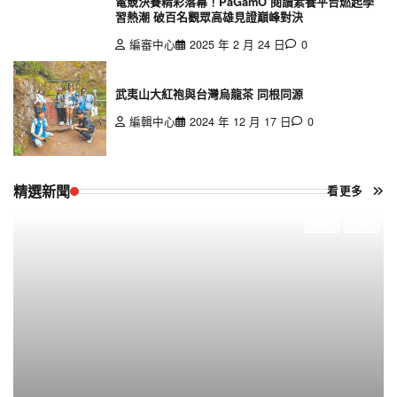
電競決賽精彩落幕！PaGamO 閱讀素養平台燃起學
習熱潮 破百名觀眾高雄見證巔峰對決
編審中心
2025 年 2 月 24 日
0
武夷山大紅袍與台灣烏龍茶 同根同源
編輯中心
2024 年 12 月 17 日
0
精選新聞
看更多