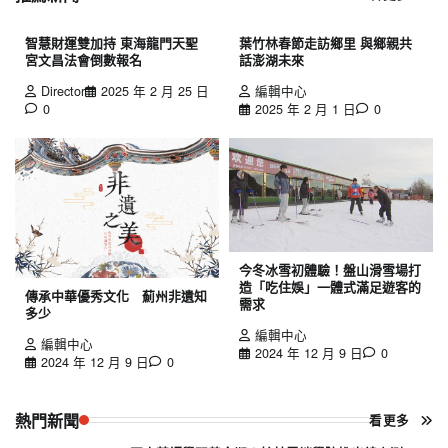
智慧財運雙加持 東海龍門天聖
葉竹林春節走訪鄉里 與鄉親共
宮文昌法會倒數報名
話澎湖未來
Director
2025 年 2 月 25 日
編輯中心
0
2025 年 2 月 1 日
0
今冬冰雪初體驗！盤山滑雪場打
造「吃住娛」一體式滿足遊客的
傳承中華優秀文化 薊州非遺知
需求
多少
編輯中心
編輯中心
2024 年 12 月 9 日
0
2024 年 12 月 9 日
0
熱門新聞
看更多