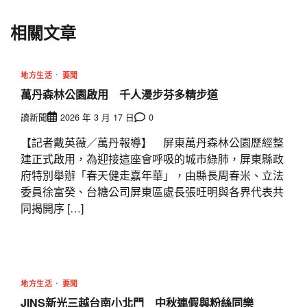
相關文章
地方生活
要聞
萬丹森林公園啟用 千人漫步芬多精步道
讀新聞
2026 年 3 月 17 日
0
【記者戴英薇／萬丹報導】 屏東萬丹森林公園歷經整
建正式啟用，為迎接這座會呼吸的城市綠肺，屏東縣政
府特別舉辦「春天健走嘉年華」，由縣長周春米、立法
委員徐富癸、台糖公司屏東區處長張旺明與各界代表共
同揭開序 […]
地方生活
要聞
JINS新光三越台南小北門 中秋連假與粉絲同樂