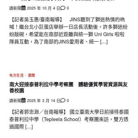
讀新聞
2025 年 10 月 4 日
0
【記者吳玉惠/臺南報導】 JINS聽到了獅迷熱情的吶
喊！繼台北小巨蛋店舉辦一日店長活動後，許多獅迷紛
紛敲碗，希望能在南部近距離與統一獅 Uni Girls 啦啦
隊員互動，為了南部的JINS愛用者、統一 […]
地方生活
要聞
南大迎接泰普利拉中學考察團 體驗優質學習資源與友
善校園
讀新聞
2025 年 3 月 14 日
0
【記者郭忠淵／台南報導】 國立臺南大學日前接待泰國
泰普利拉中學（Tepleela School）考察團來訪，雙方透
過國際 […]