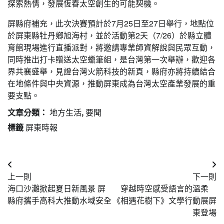
探索熱情，發展恆春太空創生的可能契機。
屏縣府補充，此次決賽預計於7月25日至27日舉行，地點位
於屏東縣牡丹鄉旭海村，並於活動第2天（7/26）於縣立體
育館現場進行直播派對，將邀請專業師資解說與民眾互動，
同時推出打卡贈送太空蠟筆組，是台灣第一次舉辦，歡迎各
界共襄盛舉，見證台灣火箭科技的新頁，縣府亦將持續結合
在地條件與中央資源，推動屏東成為台灣太空產業發展的重
要支點。
文章分類：
地方生活
,
要聞
標籤
屏東時報
文
上一則
下一則
章
海口沙灘掀起夏日新風景 屏
穿越時空感受語言的溫柔
導
縣府攜手高科大推動水域安全
《相遇花樹下》文學行動展屏
東登場
覽