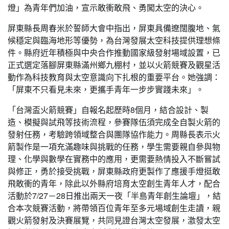
燈」為青年們加油，宣示敢衝敢飛、勇闖太空的決心。
屏東縣長周春米於誓師大會中指出，屏東具備遼闊腹地、氣
候穩定與臨海地形等優勢，為台灣發展太空科技提供理想條
件。縣府近年積極與中央合作推動國家級發射場域設置，已
正式選定落腳屏東縣滿州鄉九棚村，並以火箭競賽及觀星活
動作為科技教育與太空意識向下扎根的重要平台。她強調：
「屏東不只看見未來，更攜手青年一步步實踐未來」。
「台灣盃火箭競賽」自報名起歷時8個月，結合設計、製
造、模擬與試飛等技術流程，參賽隊伍須完成全自製火箭的
發射任務，考驗跨領域整合與團隊協作能力。周縣長表示火
箭製作是一項充滿趣味與挑戰的任務，學生需要親自參與物
理、化學與數學在實務中的應用，更需要熱情投入不斷嘗試
與修正，勇於接受挑戰，屏東縣政府更製作了應援手燈挺敢
飛敢衝的青年，除此以外縣府培育太空創生青年人才，配合
活動於7/27－28日推出兩天一夜「半島青年創生論壇」，結
合本次競賽活動，將帶領百位青年至多元場域創生走讀，親
觀火箭發射及決賽展覽，共同見證台灣太空發展，激發太空