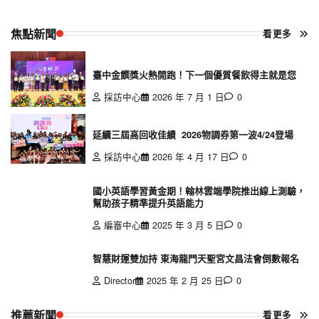
焦點新聞
看更多
臺中金饌獎火熱開跑！下一個優質餐飲得主就是您
採訪中心
2026 年 7 月 1 日
0
延續三屆高回收佳績 2026物調券第一波4/24登場
採訪中心
2026 年 4 月 17 日
0
國小英語學習黃金期！翰林雲端學院推出線上測驗，
幫助孩子精準提升英語能力
編審中心
2025 年 3 月 5 日
0
智慧財運雙加持 東海龍門天聖宮文昌法會倒數報名
Director
2025 年 2 月 25 日
0
推薦新聞
看更多