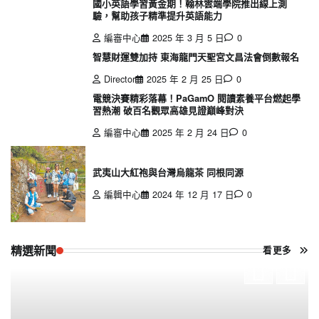
國小英語學習黃金期！翰林雲端學院推出線上測
驗，幫助孩子精準提升英語能力
編審中心
2025 年 3 月 5 日
0
智慧財運雙加持 東海龍門天聖宮文昌法會倒數報名
Director
2025 年 2 月 25 日
0
電競決賽精彩落幕！PaGamO 閱讀素養平台燃起學
習熱潮 破百名觀眾高雄見證巔峰對決
編審中心
2025 年 2 月 24 日
0
武夷山大紅袍與台灣烏龍茶 同根同源
編輯中心
2024 年 12 月 17 日
0
精選新聞
看更多