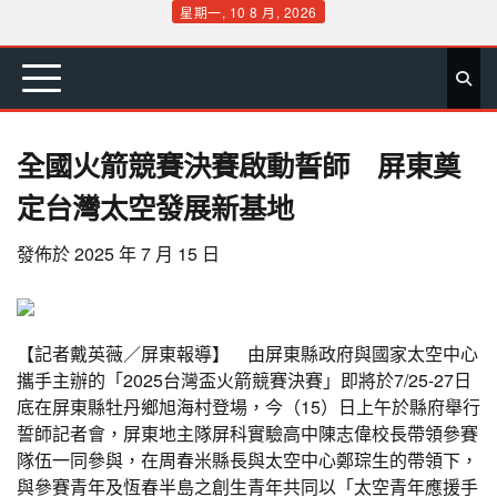
Skip
星期一, 10 8 月, 2026
to
首
要
娛
生
社
文
公
運
旅
政
地
專
content
頁
聞
樂
活
會
教
益
動
遊
治
方
欄
全國火箭競賽決賽啟動誓師 屏東奠
定台灣太空發展新基地
發佈於
2025 年 7 月 15 日
【記者戴英薇／屏東報導】 由屏東縣政府與國家太空中心
攜手主辦的「2025台灣盃火箭競賽決賽」即將於7/25-27日
底在屏東縣牡丹鄉旭海村登場，今（15）日上午於縣府舉行
誓師記者會，屏東地主隊屏科實驗高中陳志偉校長帶領參賽
隊伍一同參與，在周春米縣長與太空中心鄭琮生的帶領下，
與參賽青年及恆春半島之創生青年共同以「太空青年應援手