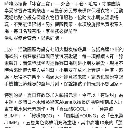
時務必攜帶「冰宮三寶」──外套、手套、毛帽，才能盡情
享受冰雪奇境的樂趣。考量部分民眾未備齊保暖衣物，活動
現場也貼心設有保暖衣物租借服務，協助大小朋友溫暖暢
玩，不受氣溫限制。另外提醒民眾，本項設施採免費索票入
場，每日名額有限，家長務必提前至
活動服務台索票，以免向隅。
此外，活動園區內設有七組大型機械遊具，包括高達17米的
海盜船、瘋狂摩托車與巴黎浪漫鞦韆，每一項都讓人腎上腺
素飆升；而氣墊城堡與迷你賽車場則是小朋友最愛，現場不
時傳來開懷大笑與尖叫聲，小朋友在草地上奔跑、翻滾、追
逐，玩得不亦樂乎、滿頭大汗卻意猶未盡，家長也紛紛拿起
手機捕捉這難忘的童年片刻，保證讓孩子們玩到不想回家。
特別的是，夏日狂歡祭加入藝術元素，今年以「有點甜」為
主題，邀請日本木雕藝術家Akane以擅長的動物雕刻加入屏
東在地水果元素創作，有「香蕉酷COOL」、「蓮霧蹦
BUMP」、「檸檬狗GO」、「鳳梨漾YOUNG」及「芒果醬
JUMP」，五隻角色彩鮮明充滿童趣，其中高達10米的「蓮