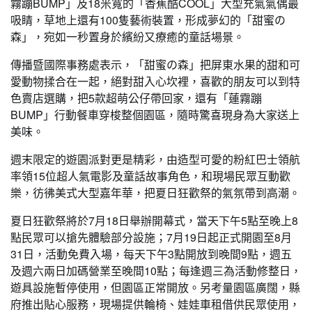
霧蹦BUMP」及18米寬的「香蕉酷COOL」大型充氣氣偶最
吸睛，草地上還有100隻藝術裝置，形成夢幻的「甜蜜の
森」，宛如一秒置身於繽紛又療癒的童話場景。
傳播暨國際事務處表示，「甜蜜の森」把屏東水果的甜和可
愛動物揉合在一起，絕對甜入心坎裡，喜歡的朋友可以到特
色賣店選購，把5款超萌公仔帶回家，還有「蓮霧蹦
BUMP」行動餐車穿梭整個園區，隨時驚喜現身為大家送上
美味。
週末限定的遊園派對更是精彩，由造型可愛的粉紅巴士領航
率領15位超人氣電影及童話故事角色，和現場民眾互動歡
樂，彷彿美式大型嘉年華，把夏日狂歡祭的氣氛帶到高潮。
夏日狂歡祭將於7月18日舉辦開幕式，當天下午5點至晚上8
點民眾可以搶先體驗部分設施；7月19日起正式開園至8月
31日，活動免費入場，每天下午3點開放到晚間9點，週五
及週六兩日加碼營業至晚間10點；每逢週三為活動修整日，
遊具設施暫停使用，但園區正常開放。另考量園區廣闊，縣
府推出貼心服務，現場提供輪椅、娃娃車租借供民眾使用，