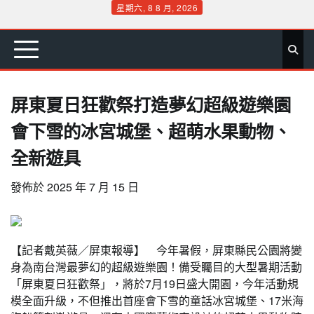
Skip
星期六, 8 8 月, 2026
to
首
要
娛
生
社
文
公
運
旅
政
地
專
content
頁
聞
樂
活
會
教
益
動
遊
治
方
欄
屏東夏日狂歡祭打造夢幻超級遊樂園
會下雪的冰宮城堡、超萌水果動物、
全新遊具
發佈於
2025 年 7 月 15 日
【記者戴英薇／屏東報導】 今年暑假，屏東縣民公園將變
身為南台灣最夢幻的超級遊樂園！備受矚目的大型暑期活動
「屏東夏日狂歡祭」，將於7月19日盛大開園，今年活動規
模全面升級，不但推出首座會下雪的童話冰宮城堡、17米海