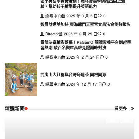
國小英語學習黃金期！翰林雲端學院推出線上測
驗，幫助孩子精準提升英語能力
編審中心
2025 年 3 月 5 日
0
智慧財運雙加持 東海龍門天聖宮文昌法會倒數報名
Director
2025 年 2 月 25 日
0
電競決賽精彩落幕！PaGamO 閱讀素養平台燃起學
習熱潮 破百名觀眾高雄見證巔峰對決
編審中心
2025 年 2 月 24 日
0
武夷山大紅袍與台灣烏龍茶 同根同源
編輯中心
2024 年 12 月 17 日
0
精選新聞
看更多