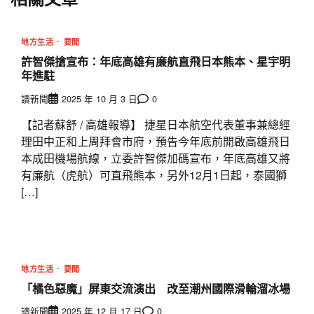
地方生活
要聞
許智傑搶宣布：年底高雄有廉航直飛日本熊本、星宇明
年進駐
讀新聞
2025 年 10 月 3 日
0
【記者蘇舒 / 高雄報導】 捷星日本航空代表董事兼總經
理田中正和上周拜會市府，預告今年底前開啟高雄飛日
本成田機場航線，立委許智傑加碼宣布，年底高雄又將
有廉航（虎航）可直飛熊本，另外12月1日起，泰國獅
[…]
地方生活
要聞
「橘色惡魔」屏東交流演出 改至潮州國際滑輪溜冰場
讀新聞
2025 年 12 月 17 日
0