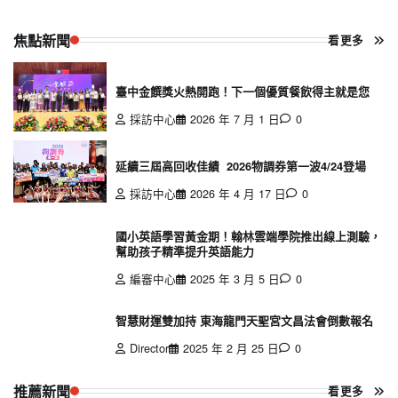
焦點新聞
看更多
臺中金饌獎火熱開跑！下一個優質餐飲得主就是您
採訪中心
2026 年 7 月 1 日
0
延續三屆高回收佳績 2026物調券第一波4/24登場
採訪中心
2026 年 4 月 17 日
0
國小英語學習黃金期！翰林雲端學院推出線上測驗，
幫助孩子精準提升英語能力
編審中心
2025 年 3 月 5 日
0
智慧財運雙加持 東海龍門天聖宮文昌法會倒數報名
Director
2025 年 2 月 25 日
0
推薦新聞
看更多