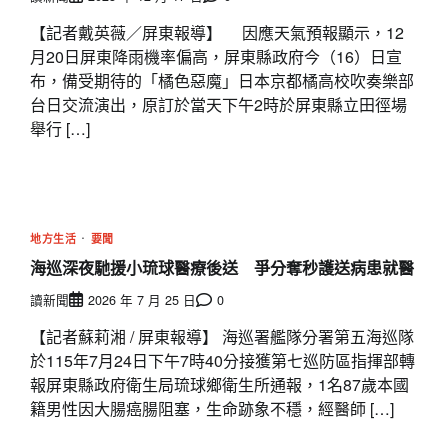
【記者戴英薇／屏東報導】 因應天氣預報顯示，12
月20日屏東降雨機率偏高，屏東縣政府今（16）日宣
布，備受期待的「橘色惡魔」日本京都橘高校吹奏樂部
台日交流演出，原訂於當天下午2時於屏東縣立田徑場
舉行 […]
地方生活
要聞
海巡深夜馳援小琉球醫療後送 爭分奪秒護送病患就醫
讀新聞
2026 年 7 月 25 日
0
【記者蘇莉湘 / 屏東報導】 海巡署艦隊分署第五海巡隊
於115年7月24日下午7時40分接獲第七巡防區指揮部轉
報屏東縣政府衛生局琉球鄉衛生所通報，1名87歲本國
籍男性因大腸癌腸阻塞，生命跡象不穩，經醫師 […]