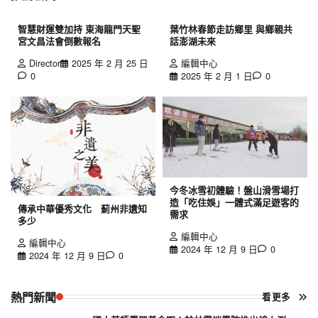
智慧財運雙加持 東海龍門天聖
葉竹林春節走訪鄉里 與鄉親共
宮文昌法會倒數報名
話澎湖未來
Director
2025 年 2 月 25 日
編輯中心
0
2025 年 2 月 1 日
0
今冬冰雪初體驗！盤山滑雪場打
造「吃住娛」一體式滿足遊客的
傳承中華優秀文化 薊州非遺知
需求
多少
編輯中心
編輯中心
2024 年 12 月 9 日
0
2024 年 12 月 9 日
0
熱門新聞
看更多