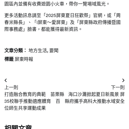
園區內並備有收費遊園小火車，帶你一覽場域風光。
更多活動訊息請至「2025屏東夏日狂歡祭」官網，或「周
春米縣長」、「i屏東～愛屏東」及「屏東縣政府傳播暨國
際事務處」臉書，都能獲得最新資訊。
文章分類：
地方生活
,
要聞
標籤
屏東時報
文
上一則
下一則
章
打造融合教育的典範 苗栗縣
海口沙灘掀起夏日新風景 屏
導
35校聯手推動適應體育 百
縣府攜手高科大推動水域安全
位師生共享運動成果
覽
相關文章