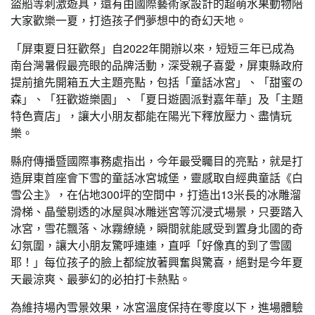
盜船等刺激遊具，還有由國際藝術家設計的超萌水果動物陪
大家歡樂一夏，打造孩子們夢想中的奇幻天地。
「屏東夏日狂歡祭」自2022年開辦以來，短短三年已成為
南台灣暑假最亮眼的品牌活動，深受親子喜愛，屏東縣政府
提前搶先開箱五大主題亮點，包括「童話冰宮」、「甜蜜の
森」、「狂歡遊樂園」、「夏日遊園派對嘉年華」及「主題
特色賣店」，讓大小朋友都能在陽光下釋放壓力、盡情玩
樂。
縣府傳播暨國際事務處指出，今年最受矚目的亮點，就是打
造屏東首座會下雪的童話冰宮城堡，靈感取自經典童話《白
雪公主》，在佔地300坪的空間中，打造出13米長的冰雕溜
滑梯、晶瑩剔透的冰屋與冰雕迷宮等沉浸式場景，只要踏入
冰宮，雪花飄落、冰霧繚繞，瞬間就能感受到置身北國的奇
幻氛圍，讓大小朋友驚呼連連，直呼「好像真的到了雪國
耶！」每位孩子的臉上都綻放著興奮與驚喜，絕對是今年夏
天最涼爽、最夢幻的必拍打卡熱點。
為維持場內雪景效果，冰宮溫度保持在零度以下，進場體驗