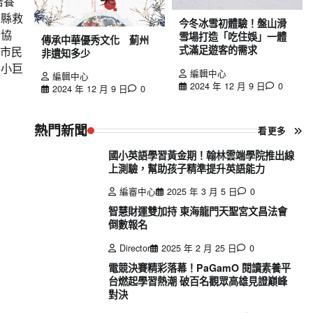
培養
東縣救
今冬冰雪初體驗！盤山滑
務協
雪場打造「吃住娛」一體
傳承中華優秀文化 薊州
式滿足遊客的需求
東市民
非遺知多少
特小巨
編輯中心
編輯中心
2024 年 12 月 9 日
0
2024 年 12 月 9 日
0
熱門新聞
看更多
國小英語學習黃金期！翰林雲端學院推出線
上測驗，幫助孩子精準提升英語能力
編審中心
2025 年 3 月 5 日
0
智慧財運雙加持 東海龍門天聖宮文昌法會
倒數報名
Director
2025 年 2 月 25 日
0
電競決賽精彩落幕！PaGamO 閱讀素養平
台燃起學習熱潮 破百名觀眾高雄見證巔峰
對決