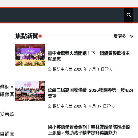
首
要
娛
生
社
文
公
運
旅
政
地
專
頁
聞
樂
活
會
教
益
動
遊
治
方
欄
焦點新聞
看更多
臺中金饌獎火熱開跑！下一個優質餐飲得主
就是您
採訪中心
2026 年 7 月 1 日
0
徘徊。
延續三屆高回收佳績 2026物調券第一波4/24
確保其
登場
採訪中心
2026 年 4 月 17 日
0
妥善照
國小英語學習黃金期！翰林雲端學院推出線
上測驗，幫助孩子精準提升英語能力
自飼養