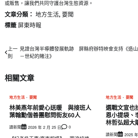
或販售，讓我們共同守護台灣生態資源。
地方生活
要聞
文章分類：
,
屏東時報
標籤
文
上一
見證台灣半導體發展軌跡 屏縣府辦特映會支持《造山
則
－世紀的賭注》
章
導
相關文章
覽
地方生活
要聞
地方生活
要聞
林美燕年前愛心送暖 與接班人
選戰文宣也
葉翰勳偕善團慰問街友60人
恩小提袋、
林哲弘超大
讀新聞
0
2026 年 2 月 25 日
讀新聞
2025 年