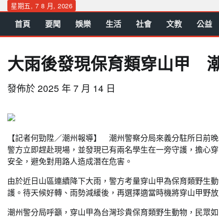
Skip
星期五, 7 8 月, 2026
to
首頁
要聞
娛樂
生活
社會
文教
公益
content
大雨後發現保育類穿山甲 
發佈於
2025 年 7 月 14 日
【記者何勁陞／潮州報導】 潮州警察分局來義分駐所日前晚
警方立即趕赴現場，並發現已有兩名學生在一旁守護，擔心穿
安全，避免對用路人造成潛在危害。
由於近日山區連續降下大雨，警方考量穿山甲為保育類野生動
護。待天候好轉、雨勢減緩後，再選擇適當時機將穿山甲野放
潮州警分局呼籲，穿山甲為台灣珍貴保育類野生動物，民眾如