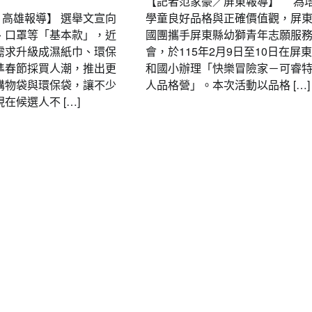
【記者范家豪／屏東報導】 為
/ 高雄報導】 選舉文宣向
學童良好品格與正確價值觀，屏
、口罩等「基本款」，近
國團攜手屏東縣幼獅青年志願服
需求升級成濕紙巾、環保
會，於115年2月9日至10日在屏
準春節採買人潮，推出更
和國小辦理「快樂冒險家－可睿
購物袋與環保袋，讓不少
人品格營」。本次活動以品格 […]
在候選人不 […]