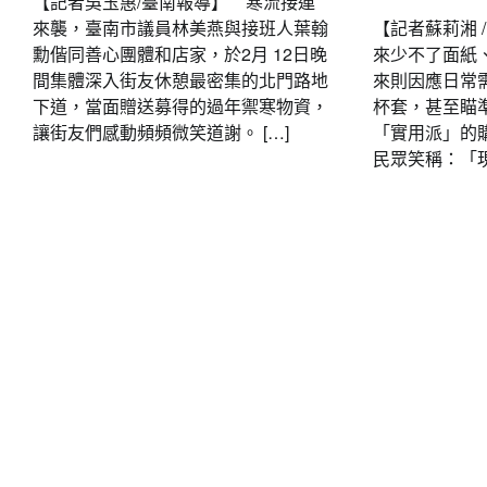
【記者吳玉惠/臺南報導】 寒流接連
來襲，臺南市議員林美燕與接班人葉翰
【記者蘇莉湘 
勳偕同善心團體和店家，於2月 12日晚
來少不了面紙
間集體深入街友休憩最密集的北門路地
來則因應日常
下道，當面贈送募得的過年禦寒物資，
杯套，甚至瞄
讓街友們感動頻頻微笑道謝。 […]
「實用派」的
民眾笑稱：「現