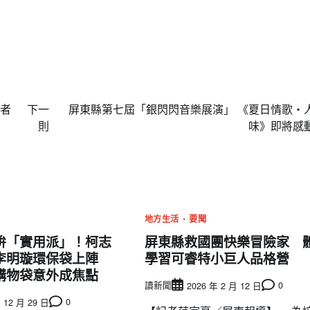
者
下一
屏東縣第七屆「銀閃閃音樂展演」 《夏日情歌・
則
味》即將感
地方生活
要聞
拚「實用派」！柯志
屏東縣救國團快樂冒險家 
李明璇環保袋上陣
學習可睿特小巨人品格營
購物袋意外成焦點
讀新聞
0
2026 年 2 月 12 日
0
 12 月 29 日