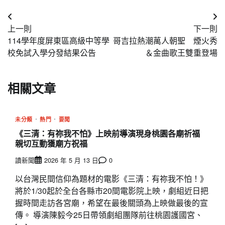
文
上一則
下一則
章
114學年度屏東區高級中等學
哥吉拉熱潮萬人朝聖 煙火秀
導
校免試入學分發結果公告
＆金曲歌王雙重登場
覽
相關文章
未分類
熱門
要聞
《三清：有祢我不怕》上映前導演現身桃園各廟祈福
親切互動獲廟方祝福
讀新聞
2026 年 5 月 13 日
0
以台灣民間信仰為題材的電影《三清：有祢我不怕！》
將於1/30起於全台各縣市20間電影院上映，劇組近日把
握時間走訪各宮廟，希望在最後關頭為上映做最後的宣
傳。 導演陳毅今25日帶領劇組團隊前往桃園護國宮、