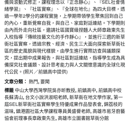
備與滾動式修正，課程理念以『正念靜心』、『SEL社會情
緒學習』、『社區實察』、『全球在地化』為四大目標，透
過一學年2學分的課程實施，上學期帶領學生聚焦回到自己
的內⼼，重新覺察自我，與自己、家庭對話連結。下學期則
由內而外走向社區，邀請社區國寶級捏麵人大師章啟東先生
入校指導『傳統技藝文化的手作靜心』，並進行三週的新草
衙社區實察，透過宗教、經濟、民生三大面向探索新草衙社
區的歷史風貌與現代樣貌，由學生進行實際訪查與議題探
究，提出期中成果報告，與社區對話連結，指導學生成為具
備探究社會議題、設計思考能力與人文關懷意識的全球化現
代公民。(照片／前鎮高中提供)
文章分類：
熱門
,
要聞
標籤
中山大學西灣學院吳亦昕教授
,
前鎮高中
,
前鎮高中校
長蘇清山
,
台文小說洪淑昭老師
,
新草衙在地文學作家
,
第一
屆SEL新草衙社區實察學生特優成果作品發表會
,
錦荔枝的
滋味
,
鎮港園社區大學課程專員黃盛譽老師
,
高雄市易牙廚藝
協會前理事長章啟東先生
,
高雄市立圖書館草衙分館