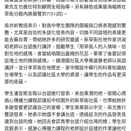
東先生也擔任特別顧問全程指導。另有靜態成果展海報將在
草衙分館內將展覽到7/31(四)。
吳亦昕教授表示，對高中學生團隊的簡報與口條表現感到驚
艷，尤其是自信的多語化發表內容，切換不同語境的表達更
能去蕪存菁，帶給她許多的研究靈感。新草衙在地作家洪淑
昭老師以台語進行講評，鼓勵學生『用草衙人的人情味，佮
對在地的感情，會當給咱開出最媠的花蕊，畢業了後要記得
這塊土地的媠與感情』。鎮港園社區大學黃盛譽老師以英語
講評，並分享草衙在地歷史、家中開設中藥行的科普知識給
在場學生，以及認識社區大學的資源，讓學生的作品有更深
厚的底蘊。
學生潘宜妮全程以台語進行發表，來自東港的她，很開心透
過心傳播力課程認識前中校園外的新草衙社區，也帶給她許
多啟發要更認識自己的家鄉；學生葉韋辰以中文、英文進行
雙語發表，她表示她還不會講台語，透過這次的作品發表見
識到台語的媠，她回去會認真學台語介紹台灣的媠；學生邱
奕宸表示，感謝心傳播力課程的老師設計這樣的作業讓他可