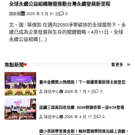
全球永續公益組織聯盟推動台灣永續發展新里程
讀新聞
2025 年 5 月 21 日
0
文、圖 / 葉倩如 在邁向2050淨零碳排的全球趨勢下，永
續已成為企業發展與生存的關鍵戰略。4月11日，全球
永續公益組織 […]
焦點新聞
看更多
臺中金饌獎火熱開跑！下一個優質餐飲得主就是您
採訪中心
2026 年 7 月 1 日
0
延續三屆高回收佳績 2026物調券第一波4/24登場
採訪中心
2026 年 4 月 17 日
0
國小英語學習黃金期！翰林雲端學院推出線上測驗，