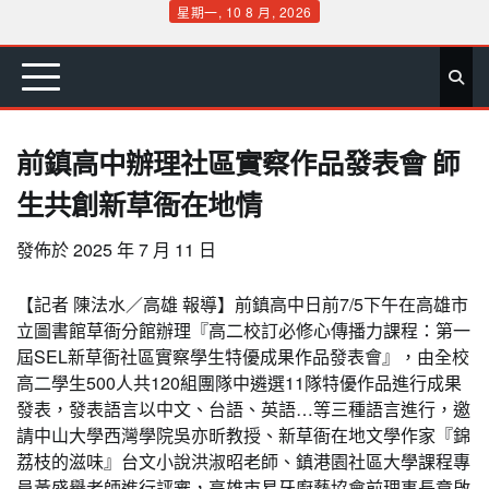
Skip
星期一, 10 8 月, 2026
to
首
要
娛
生
社
文
公
運
旅
政
地
專
content
頁
聞
樂
活
會
教
益
動
遊
治
方
欄
前鎮高中辦理社區實察作品發表會 師
生共創新草衙在地情
發佈於
2025 年 7 月 11 日
【記者 陳法水／高雄 報導】前鎮高中日前7/5下午在高雄市
立圖書館草衙分館辦理『高二校訂必修心傳播力課程：第一
屆SEL新草衙社區實察學生特優成果作品發表會』，由全校
高二學生500人共120組團隊中遴選11隊特優作品進行成果
發表，發表語言以中文、台語、英語…等三種語言進行，邀
請中山大學西灣學院吳亦昕教授、新草衙在地文學作家『錦
荔枝的滋味』台文小說洪淑昭老師、鎮港園社區大學課程專
員黃盛譽老師進行評審，高雄市易牙廚藝協會前理事長章啟