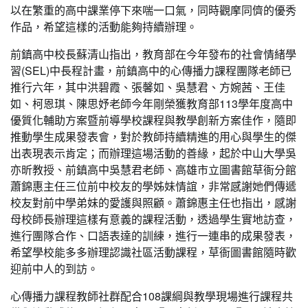
以在繁重的高中課業停下來喘一口氣，同時觀摩同儕的優秀
作品，希望這樣的活動能夠持續辦理。
前鎮高中校長蘇清山指出，教育部在今年發布的社會情緒學
習(SEL)中長程計畫，前鎮高中的心傳播力課程團隊老師已
推行六年，其中洪碧霞、張馨如、吳慧君、方婉茜、王佳
如、柯恩琪、陳思妤老師今年剛榮獲教育部113學年度高中
優質化輔助方案暨前導學校課程與教學創新方案佳作，隨即
推動學生成果發表會，對於教師持續精進的用心與學生的傑
出表現表示肯定；而辦理這場活動的善緣，起於中山大學吳
亦昕教授、前鎮高中吳慧君老師、高雄市立圖書館草衙分館
蕭錦惠主任三位前中校友的學姊妹情誼，非常感謝她們傳遞
校友對前中學弟妹的愛護與照顧。蕭錦惠主任也指出，感謝
母校師長辦理這樣有意義的課程活動，透過學生實地訪查，
進行團隊合作、口語表達的訓練，進行一連串的成果發表，
希望學校能多多辦理認識社區活動課程，草衙圖書館隨時歡
迎前中人的到訪。
心傳播力課程教師社群配合108課綱與教學現場進行課程共