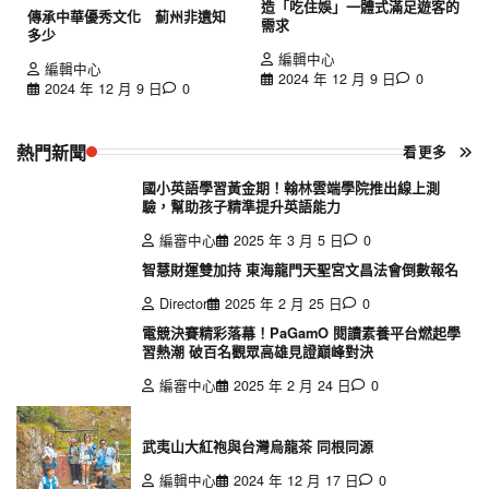
造「吃住娛」一體式滿足遊客的
傳承中華優秀文化 薊州非遺知
需求
多少
編輯中心
編輯中心
2024 年 12 月 9 日
0
2024 年 12 月 9 日
0
熱門新聞
看更多
國小英語學習黃金期！翰林雲端學院推出線上測
驗，幫助孩子精準提升英語能力
編審中心
2025 年 3 月 5 日
0
智慧財運雙加持 東海龍門天聖宮文昌法會倒數報名
Director
2025 年 2 月 25 日
0
電競決賽精彩落幕！PaGamO 閱讀素養平台燃起學
習熱潮 破百名觀眾高雄見證巔峰對決
編審中心
2025 年 2 月 24 日
0
武夷山大紅袍與台灣烏龍茶 同根同源
編輯中心
2024 年 12 月 17 日
0