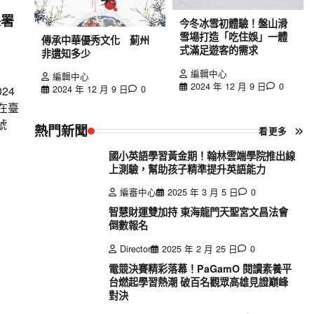
保署
今冬冰雪初體驗！盤山滑
雪場打造「吃住娛」一體
傳承中華優秀文化 薊州
式滿足遊客的需求
非遺知多少
編輯中心
編輯中心
2024 年 12 月 9 日
0
2024 年 12 月 9 日
0
24
，在臺
號
熱門新聞
看更多
國小英語學習黃金期！翰林雲端學院推出線
上測驗，幫助孩子精準提升英語能力
編審中心
2025 年 3 月 5 日
0
智慧財運雙加持 東海龍門天聖宮文昌法會
倒數報名
Director
2025 年 2 月 25 日
0
電競決賽精彩落幕！PaGamO 閱讀素養平
台燃起學習熱潮 破百名觀眾高雄見證巔峰
對決