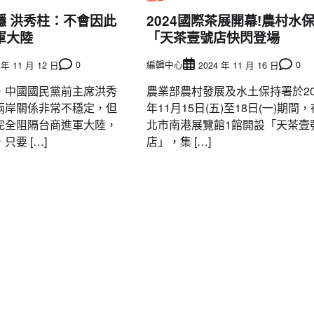
穩 洪秀柱：不會因此
2024國際茶展開幕!農村水
軍大陸
「天茶壹號店快閃登場
0
編輯中心
0
 年 11 月 12 日
2024 年 11 月 16 日
，中國國民黨前主席洪秀
農業部農村發展及水土保持署於20
兩岸關係非常不穩定，但
年11月15日(五)至18日(一)期間
完全阻隔台商進軍大陸，
北市南港展覽館1館開設「天茶壹
只要 […]
店」，集 […]