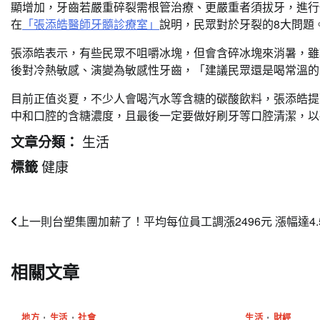
顯增加，牙齒若嚴重碎裂需根管治療、更嚴重者須拔牙，進行
在
「張添皓醫師牙髓診療室」
說明，民眾對於牙裂的8大問題
張添皓表示，有些民眾不咀嚼冰塊，但會含碎冰塊來消暑，雖
後對冷熱敏感、演變為敏感性牙齒，「建議民眾還是喝常溫的
目前正值炎夏，不少人會喝汽水等含糖的碳酸飲料，張添皓提
中和口腔的含糖濃度，且最後一定要做好刷牙等口腔清潔，以
生活
文章分類：
健康
標籤
文
上一則
台塑集團加薪了！平均每位員工調漲2496元 漲幅達4.
章
相關文章
導
覽
地方
生活
社會
生活
財經