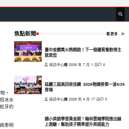
首
要
娛
生
社
文
公
運
旅
政
地
專
頁
聞
樂
活
會
教
益
動
遊
治
方
欄
焦點新聞
看更多
臺中金饌獎火熱開跑！下一個優質餐飲得主
就是您
採訪中心
2026 年 7 月 1 日
0
延續三屆高回收佳績 2026物調券第一波4/24
登場
硬物，
但冰水
採訪中心
2026 年 4 月 17 日
0
蛀牙的
國小英語學習黃金期！翰林雲端學院推出線
上測驗，幫助孩子精準提升英語能力
病患明