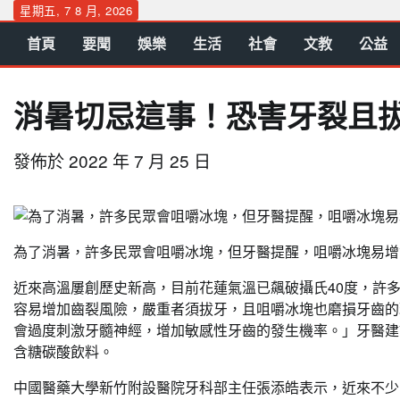
Skip
星期五, 7 8 月, 2026
to
首頁
要聞
娛樂
生活
社會
文教
公益
content
消暑切忌這事！恐害牙裂且拔
發佈於
2022 年 7 月 25 日
為了消暑，許多民眾會咀嚼冰塊，但牙醫提醒，咀嚼冰塊易增齒裂風險
近來高溫屢創歷史新高，目前花蓮氣溫已飆破攝氏40度，許
容易增加齒裂風險，嚴重者須拔牙，且咀嚼冰塊也磨損牙齒的
會過度刺激牙髓神經，增加敏感性牙齒的發生機率。」牙醫建
含糖碳酸飲料。
中國醫藥大學新竹附設醫院牙科部主任張添皓表示，近來不少