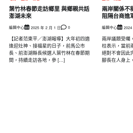
葉竹林春節走訪鄉里 與鄉親共話
兩岸關係不
澎湖未來
阻隔台商進
編輯中心
0
編輯中心
2025 年 2 月 1 日
2024
【記者范東平／澎湖報導】大年初四適
兩岸議題受囑
逢迎灶神、接福星的日子，前馬公市
柱表示，當前
長、前澎湖縣長候選人葉竹林在春節期
絕對不會因此
間，持續走訪各地，參 […]
腳長在人身上，