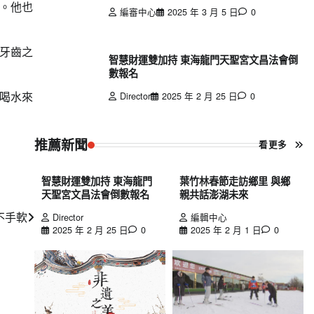
。他也
編審中心
2025 年 3 月 5 日
0
牙齒之
智慧財運雙加持 東海龍門天聖宮文昌法會倒
數報名
喝水來
Director
2025 年 2 月 25 日
0
推薦新聞
看更多
智慧財運雙加持 東海龍門
葉竹林春節走訪鄉里 與鄉
天聖宮文昌法會倒數報名
親共話澎湖未來
不手軟
Director
編輯中心
2025 年 2 月 25 日
0
2025 年 2 月 1 日
0