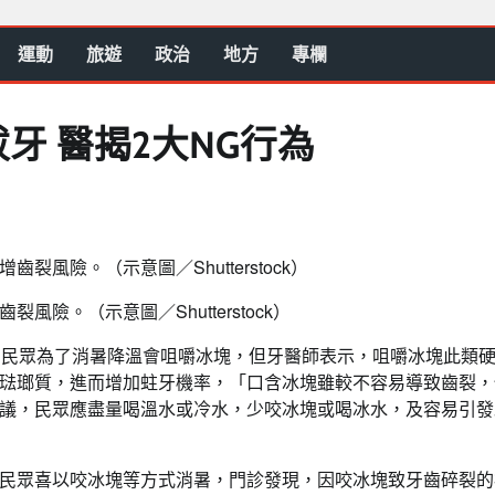
運動
旅遊
政治
地方
專欄
牙 醫揭2大NG行為
。（示意圖／Shutterstock）
多民眾為了消暑降溫會咀嚼冰塊，但牙醫師表示，咀嚼冰塊此類
琺瑯質，進而增加蛀牙機率，「口含冰塊雖較不容易導致齒裂，
議，民眾應盡量喝溫水或冷水，少咬冰塊或喝冰水，及容易引發
民眾喜以咬冰塊等方式消暑，門診發現，因咬冰塊致牙齒碎裂的