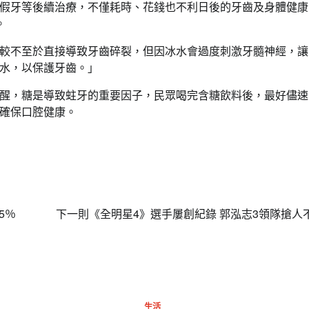
假牙等後續治療，不僅耗時、花錢也不利日後的牙齒及身體健康
。
較不至於直接導致牙齒碎裂，但因冰水會過度刺激牙髓神經，讓
水，以保護牙齒。」
醒，糖是導致蛀牙的重要因子，民眾喝完含糖飲料後，最好儘速
確保口腔健康。
5％
下一則
《全明星4》選手屢創紀錄 郭泓志3領隊搶人
生活