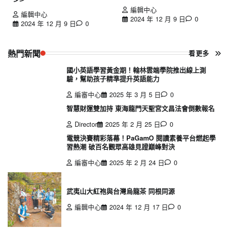
編輯中心
編輯中心
2024 年 12 月 9 日
0
2024 年 12 月 9 日
0
熱門新聞
看更多
國小英語學習黃金期！翰林雲端學院推出線上測
驗，幫助孩子精準提升英語能力
編審中心
2025 年 3 月 5 日
0
智慧財運雙加持 東海龍門天聖宮文昌法會倒數報名
Director
2025 年 2 月 25 日
0
電競決賽精彩落幕！PaGamO 閱讀素養平台燃起學
習熱潮 破百名觀眾高雄見證巔峰對決
編審中心
2025 年 2 月 24 日
0
武夷山大紅袍與台灣烏龍茶 同根同源
編輯中心
2024 年 12 月 17 日
0