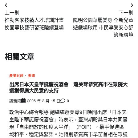
文
上一則
下一則
章
推動客家技藝人才培訓計畫
陽明公園華麗變身 全新兒童
導
挽面等技藝研習班陸續登場
遊戲場啟用 市民享受安心舒
適新環境
覽
相關文章
產業財經
要聞
出席日本天皇華誕慶祝酒會 蕭美琴恭賀高市在眾院大
選獲得廣大民意的支持
讀新聞
2026 年 3 月 15 日
0
政治中心∕綜合報導 副總統蕭美琴9日晚間出席「日本天
皇陛下華誕慶祝酒會」時表示，臺灣期盼與日本共同實
現「自由開放的印度太平洋」（FOIP），攜手促進區
域和平、穩定與繁榮。她特別恭賀高市早苗首相在眾議