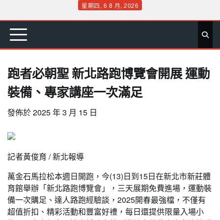
Skip
星期四, 6 8 月, 2026
to
首
要
娛
生
社
文
公
運
旅
政
地
專
content
頁
聞
樂
活
會
教
益
動
遊
治
方
欄
跑者必朝聖 新北路跑博覽會開展 運動
裝備、專家講座一次滿足
發佈於
2025 年 3 月 15 日
記者黃俊育 / 新北報導
萬金石馬拉松本週日開跑，今(13)日到15日在新北市新莊體
育館舉辦「新北路跑博覽會」，三天展期免費進場，運動裝
備一次購足、達人路跑經驗談，2025開春最強檔，不僅有
超值折扣、精彩活動和豐富好禮，每日還提供限量入場小