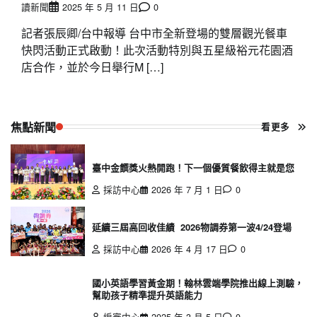
讀新聞
2025 年 5 月 11 日
0
記者張辰卿/台中報導 台中市全新登場的雙層觀光餐車
快閃活動正式啟動！此次活動特別與五星級裕元花園酒
店合作，並於今日舉行M […]
焦點新聞
看更多
臺中金饌獎火熱開跑！下一個優質餐飲得主就是您
採訪中心
2026 年 7 月 1 日
0
延續三屆高回收佳績 2026物調券第一波4/24登場
採訪中心
2026 年 4 月 17 日
0
國小英語學習黃金期！翰林雲端學院推出線上測驗，
幫助孩子精準提升英語能力
編審中心
2025 年 3 月 5 日
0