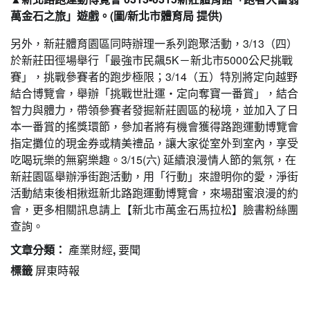
萬金石之旅」遊戲。(圖/新北市體育局 提供)
另外，新莊體育園區同時辦理一系列跑聚活動，3/13（四）
於新莊田徑場舉行「最強市民飆5K－新北市5000公尺挑戰
賽」，挑戰參賽者的跑步極限；3/14（五）特別將定向越野
結合博覽會，舉辦「挑戰世壯運・定向奪寶一番賞」，結合
智力與體力，帶領參賽者發掘新莊園區的秘境，並加入了日
本一番賞的搖獎環節，參加者將有機會獲得路跑運動博覽會
指定攤位的現金券或精美禮品，讓大家從室外到室內，享受
吃喝玩樂的無窮樂趣。3/15(六) 延續浪漫情人節的氣氛，在
新莊園區舉辦淨街跑活動，用「行動」來證明你的愛，淨街
活動結束後相揪逛新北路跑運動博覽會，來場甜蜜浪漫的約
會，更多相關訊息請上【新北市萬金石馬拉松】臉書粉絲團
查詢。
文章分類：
產業財經
,
要聞
標籤
屏東時報