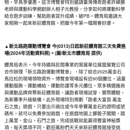
物，早鳥享優惠。這次博覽會特別邀請臺灣傳奇跑者許績勝
老師與運動科學網創辦人相子元教授，分享如何將運動科學
結合跑步訓練，幫助跑者提升成績，破PB。體育局邀請大
家相揪一起來新莊體育館，把握今年第一檔開春好康。
▲新北路跑運動博覽會 今(0313)日起新莊體育館三天免費進
場(2024年活動資料照)。(圖/新北市體育局 提供)
體育局表示，今年持續與民間專業的策展單位展盟展覽公司
合作辦理「新北路跑運動博覽會」，除了結合2025萬金石
馬拉松的現場領物資外，博覽會現場設有近60個攤位，涵蓋
運動服飾、運動補給、運動防護等多元攤位，眾多精選廠商
與運動品牌齊聚新莊體育館，讓跑者現場試穿、實際體驗，
為新賽季升級裝備。此外現場特別規劃「跑者大富翁 萬金
石之旅」遊戲，只要出示過往或今年參賽萬金石的證明或號
碼布，就可以免費參加遊戲，在遊戲地圖上擲骰子闖關，踏
上萬里、金山、石門之旅，完成挑戰就能贏得豐富神秘獎
項，每天獎項不同，歡迎萬粉們天天來新莊體育館接受挑