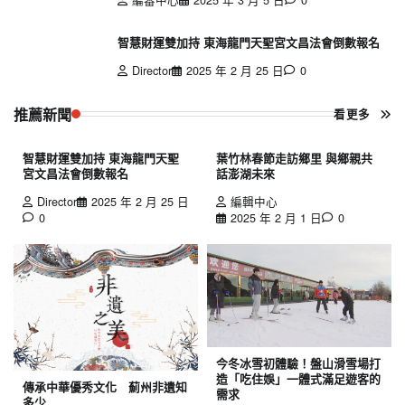
智慧財運雙加持 東海龍門天聖宮文昌法會倒數報名
Director
2025 年 2 月 25 日
0
推薦新聞
看更多
智慧財運雙加持 東海龍門天聖
葉竹林春節走訪鄉里 與鄉親共
宮文昌法會倒數報名
話澎湖未來
Director
2025 年 2 月 25 日
編輯中心
0
2025 年 2 月 1 日
0
今冬冰雪初體驗！盤山滑雪場打
造「吃住娛」一體式滿足遊客的
傳承中華優秀文化 薊州非遺知
需求
多少