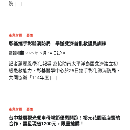
院 […]
產業財經
要聞
彰基攜手彰縣消防局 舉辦斐濟首批救護員訓練
讀新聞
2025 年 5 月 14 日
0
記者蕭麗鳳/彰化報導 為協助南太平洋島國斐濟建立初
級急救能力，彰基醫學中心於25日攜手彰化縣消防局，
共同協辦「114年度 […]
產業財經
要聞
台中雙層觀光餐車母親節優惠開跑！裕元花園酒店簽約
合作，壽星現省1200元，限量搶購！