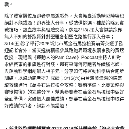
戰。
除了豐富攤位及跑者專屬遊戲外，大會舞臺活動精彩陣容也
絕對不能錯過！跑界達人分享，從裝備挑選、補給策略到實
戰技巧、熱血故事與經驗交流，像是3/13(四)大會邀請跑界
無人不知的舒跑哥針對聖雅各朝聖之路進行深入分享；
3/14(五)除了舉行2025新北市萬金石馬拉松賽前菁英選手歡
迎記者會外，當天邀請積極參與路跑界環境永續事務的黃煜
教授，現場與《運動人的Pain Cave》Podcast主持人針對
永續賽事的推廣進行對談，還有臺灣傳奇跑者許績勝老師，
與運動科學網創辦人相子元，分享如何將運動科學結合跑步
訓練，以幫助跑者提升成績；3/15(六)由台灣美津濃的陳盛
琦教練進行《萬金石馬拉松全攻略：賽前準備、比賽策略與
賽後恢復》的完整分享，幫助參賽者在萬金石馬拉松中做好
全面準備，突破個人最佳成績，想要在萬金石馬拉松中取得
好成績的跑者，絕對不能錯過！
▲新北路跑運動博覽會 0313-0315新莊體育館「跑者大富翁