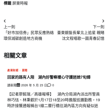
標籤
屏東時報
文
上一則
下一則
章
「好市加倍券」民眾反應熱絡
臺東銀髮長輩北上追星 親睹
導
環保減碳創造地方商機
沈文程唱歌一圓青春記憶
覽
相關文章
產業財經
要聞
回家的路有人陪 湖內好警察暖心守護迷途7旬婦
讀新聞
2026 年 5 月 23 日
0
【記者廖銘瑞／高雄報導】 湖內分局湖內派出所警員
林巧恬、林秉叡於1月17日18至20時擔服巡邏勤務，19
時許接獲通報稱台1線二層行橋往湖內區方向有疑似迷