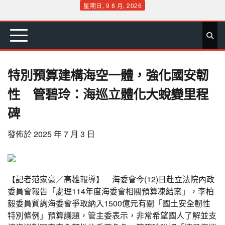
Skip
星期日, 9 8 月, 2026
to
首
要
娛
生
社
文
公
運
旅
政
地
專
content
頁
聞
樂
活
會
教
益
動
遊
治
方
欄
特別預算建構海空一體，強化國安韌
性 管碧玲：海巡立體化大蛻變里程
碑
發佈於
2025 年 7 月 3 日
【記者范家豪／高雄報導】 海委會今(12)日赴立法院內政
委員會報告「處理114年度海委會相關預算凍結案」，李柏
毅委員質詢海委會爭取納入1500億元有關「國土安全韌性
特別條例」預算議題，管主委表示，非常希望國人了解並支