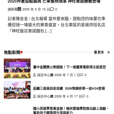
2025仲夏甜點盛典 芒果蜜桃領軍 神旺普諾療癒登場
讀新聞
2025 年 6 月 15 日
0
記者陳金金 / 台北報導 當仲夏來臨，甜點控的味蕾也準
備迎接一場盛大的果香盛宴。台北東區的星級烘焙名店
「神旺飯店普諾麵包 […]
焦點新聞
看更多
臺中金饌獎火熱開跑！下一個優質餐飲得主就是您
採訪中心
2026 年 7 月 1 日
0
延續三屆高回收佳績 2026物調券第一波4/24登場
採訪中心
2026 年 4 月 17 日
0
國小英語學習黃金期！翰林雲端學院推出線上測驗，
幫助孩子精準提升英語能力