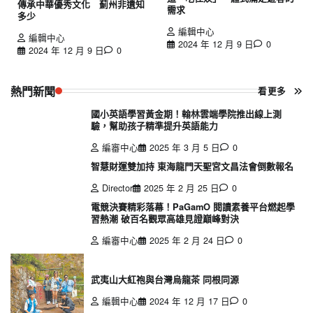
傳承中華優秀文化 薊州非遺知
需求
多少
編輯中心
編輯中心
2024 年 12 月 9 日
0
2024 年 12 月 9 日
0
熱門新聞
看更多
國小英語學習黃金期！翰林雲端學院推出線上測
驗，幫助孩子精準提升英語能力
編審中心
2025 年 3 月 5 日
0
智慧財運雙加持 東海龍門天聖宮文昌法會倒數報名
Director
2025 年 2 月 25 日
0
電競決賽精彩落幕！PaGamO 閱讀素養平台燃起學
習熱潮 破百名觀眾高雄見證巔峰對決
編審中心
2025 年 2 月 24 日
0
武夷山大紅袍與台灣烏龍茶 同根同源
編輯中心
2024 年 12 月 17 日
0