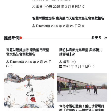
編審中心
2025 年 3 月 5 日
0
智慧財運雙加持 東海龍門天聖宮文昌法會倒數報名
Director
2025 年 2 月 25 日
0
推薦新聞
看更多
智慧財運雙加持 東海龍門天聖
葉竹林春節走訪鄉里 與鄉親共
宮文昌法會倒數報名
話澎湖未來
Director
2025 年 2 月 25 日
編輯中心
0
2025 年 2 月 1 日
0
今冬冰雪初體驗！盤山滑雪場打
造「吃住娛」一體式滿足遊客的