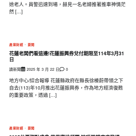
途老人。員警迅速到場，赫見一名老婦推著推車神情茫
然 […]
產業財經
要聞
花蓮老闆們看這邊!花蓮振興券兌付期限至114年3月31
日
讀新聞
2025 年 3 月 22 日
0
地方中心/綜合報導 花蓮縣政府在縣長徐榛蔚帶領之下
自去(113)年10月推出花蓮振興券，作為地方經濟復甦
的重要政策，透過 […]
產業財經
要聞