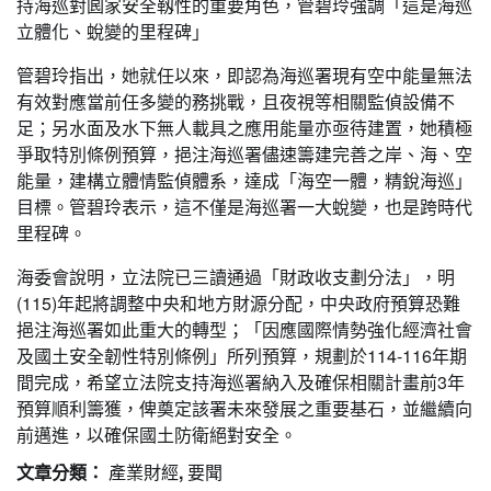
持海巡對囻家安全靱性的重要角色，管碧玲強調「這是海巡
立體化、蛻變的里程碑」
管碧玲指出，她就任以來，即認為海巡署現有空中能量無法
有效對應當前任多變的務挑戰，且夜視等相關監偵設備不
足；另水面及水下無人載具之應用能量亦亟待建置，她積極
爭取特別條例預算，挹注海巡署儘速籌建完善之岸、海、空
能量，建構立體情監偵體系，達成「海空一體，精銳海巡」
目標。管碧玲表示，這不僅是海巡署一大蛻變，也是跨時代
里程碑。
海委會說明，立法院已三讀通過「財政收支劃分法」，明
(115)年起將調整中央和地方財源分配，中央政府預算恐難
挹注海巡署如此重大的轉型；「因應國際情勢強化經濟社會
及國土安全韌性特別條例」所列預算，規劃於114-116年期
間完成，希望立法院支持海巡署納入及確保相關計畫前3年
預算順利籌獲，俾奠定該署未來發展之重要基石，並繼續向
前邁進，以確保國土防衛絕對安全。
文章分類：
產業財經
,
要聞