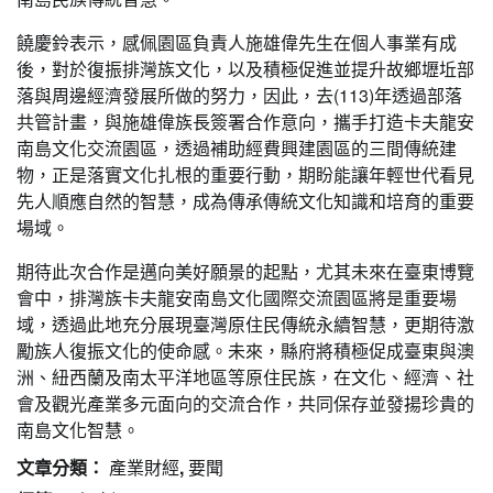
饒慶鈴表示，感佩園區負責人施雄偉先生在個人事業有成
後，對於復振排灣族文化，以及積極促進並提升故鄉壢坵部
落與周邊經濟發展所做的努力，因此，去(113)年透過部落
共管計畫，與施雄偉族長簽署合作意向，攜手打造卡夫龍安
南島文化交流園區，透過補助經費興建園區的三間傳統建
物，正是落實文化扎根的重要行動，期盼能讓年輕世代看見
先人順應自然的智慧，成為傳承傳統文化知識和培育的重要
場域。
期待此次合作是邁向美好願景的起點，尤其未來在臺東博覽
會中，排灣族卡夫龍安南島文化國際交流園區將是重要場
域，透過此地充分展現臺灣原住民傳統永續智慧，更期待激
勵族人復振文化的使命感。未來，縣府將積極促成臺東與澳
洲、紐西蘭及南太平洋地區等原住民族，在文化、經濟、社
會及觀光產業多元面向的交流合作，共同保存並發揚珍貴的
南島文化智慧。
文章分類：
產業財經
,
要聞