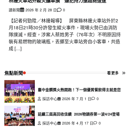
林邊火車站外縱火釀車損 嫌犯持刀搶超商遭逮
讀新聞
2026 年 2 月 28 日
0
【記者何勁陞／林邊報導】 屏東縣林邊火車站外於2
月18日21時30分許發生縱火事件，現場火勢已由消防
隊撲滅。經查，涉案人蔡姓男子（76年次）不明原因持
裝有易燃物的玻璃瓶，丟擲至火車站旁自小客車，共造
成 […]
焦點新聞
看更多
臺中金饌獎火熱開跑！下一個優質餐飲得主就是您
採訪中心
2026 年 7 月 1 日
0
延續三屆高回收佳績 2026物調券第一波4/24登場
採訪中心
2026 年 4 月 17 日
0