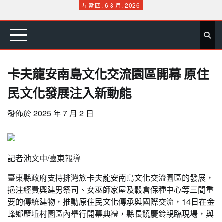
Skip
星期四, 6 8 月, 2026
to
首
要
娛
生
社
文
公
運
旅
政
地
專
content
頁
聞
樂
活
會
教
益
動
遊
治
方
欄
卡夫龍安南島文化交流園區開幕 原住
民文化發展注入新動能
發佈於
2025 年 7 月 2 日
記者池文中/臺東報導
臺東縣政府支持排灣族卡夫龍安南島文化交流園區的發展，
挹注經費興建男祭司、女巫師家屋及穀倉保種中心等三間重
要的傳統建物，推動原住民文化傳承與國際交流，14日在金
峰鄉歷坵村園區內舉行開幕典禮，縣長饒慶鈴親臨現場，與