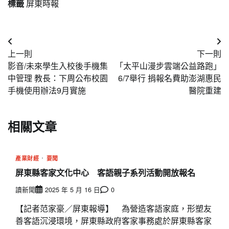
標籤
屏東時報
文
上一則
下一則
章
影音/未來學生入校後手機集
「太平山漫步雲端公益路跑」
導
中管理 教長：下周公布校園
6/7舉行 捐報名費助澎湖惠民
手機使用辦法9月實施
醫院重建
覽
相關文章
產業財經
要聞
屏東縣客家文化中心 客語親子系列活動開放報名
讀新聞
2025 年 5 月 16 日
0
【記者范家豪／屏東報導】 為營造客語家庭，形塑友
善客語沉浸環境，屏東縣政府客家事務處於屏東縣客家