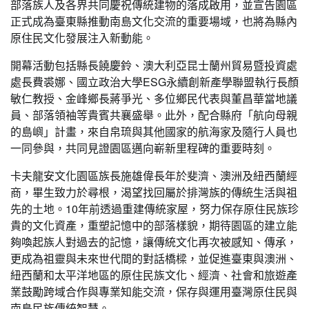
部落族人及各界共同慶祝傳統建物的落成啟用，並宣告園區
正式成為臺東縣推動南島文化交流的重要場域，也將為縣內
原住民文化發展注入新動能。
開幕活動包括縣長饒慶鈴、澳大利亞昆士蘭州貿易暨投資處
處長費裘娜、國立政治大學ESG永續創新產學聯盟執行長顏
敏仁教授、金峰鄉長蔣爭光、多位鄉民代表與董昌華當地議
員、部落領袖等貴賓共襄盛舉。此外，配合縣府「航向母親
的島嶼」計畫，來自帛琉與其他國家的航海家及隨行人員也
一同參與，共同見證園區邁向嶄新里程碑的重要時刻。
卡夫龍安文化園區族長施雄偉長年於斐濟、澳洲及紐西蘭經
商，畢生致力於尋根，渴望找回屬於排灣族的傳統生活與祖
先的土地。10年前透過重建傳統家屋，努力保存原住民族珍
貴的文化資產，重塑記憶中的部落樣貌，期待園區的建立能
夠喚起族人對過去的記憶，讓傳統文化再次被感知、傳承，
更成為祖靈與未來世代間的對話橋樑，並促進臺東與澳洲、
紐西蘭和太平洋地區的原住民族文化、經濟、社會和旅遊產
業鼓勵跨域合作與專業知能交流，保存與運用臺灣原住民與
南島民族傳統智慧。