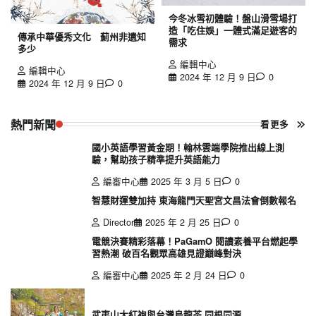
今冬冰雪初體驗！盤山滑雪場打
造「吃住娛」一體式滿足遊客的
傳承中華優秀文化 薊州非遺知
需求
多少
編輯中心
編輯中心
2024 年 12 月 9 日
0
2024 年 12 月 9 日
0
熱門新聞
看更多
國小英語學習黃金期！翰林雲端學院推出線上測
驗，幫助孩子精準提升英語能力
編審中心
2025 年 3 月 5 日
0
智慧財運雙加持 東海龍門天聖宮文昌法會倒數報名
Director
2025 年 2 月 25 日
0
電競決賽精彩落幕！PaGamO 閱讀素養平台燃起學
習熱潮 破百名觀眾高雄見證巔峰對決
編審中心
2025 年 2 月 24 日
0
武夷山大紅袍與台灣烏龍茶 同根同源