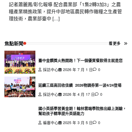
記者蕭麗鳳/彰化報導 配合農業部「1集2轉3加3」之農
糧產業精進政策，提升中部地區農民轉作雜糧之生產管
理技術，農業部臺中 […]
焦點新聞
看更多
臺中金饌獎火熱開跑！下一個優質餐飲得主就是您
採訪中心
2026 年 7 月 1 日
0
延續三屆高回收佳績 2026物調券第一波4/24登場
採訪中心
2026 年 4 月 17 日
0
國小英語學習黃金期！翰林雲端學院推出線上測驗，
幫助孩子精準提升英語能力
編審中心
2025 年 3 月 5 日
0