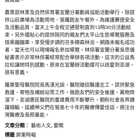
農業部林業及自然保育署宜蘭分署動員協助活動舉行，除提
供山莊廣場為活動用地、張羅跑友午餐外，為維護賽道安全
及活動品質，當天上午全程交通管制直到13時30分活動結
束。另外還貼心的提供陪同的親友們太平山生態導覽服務及
搭乘蹦蹦車，享受慢步調的芬多精森林浴，網路未報名成功
者，當天也可以現場報名參加導覽。林保署宜蘭分署吳思儀
秘書表示非常林保署經常配合舉辦各項活動，這次的公益馬
拉松讓她特別感動，原來在宜蘭辦活動還可以送愛到澎湖，
很有意義。
羅東聖母醫院院長馬漢光說，醫院徵招醫護志工，提供緊急
救護、寄物及補給站等工作，做跑友們的安全後援，萬物齊
漲下，澎湖惠民醫院的重建費用不斷攀升，期盼社會各界踴
躍捐輸，延續神父們在菊島七十年的醫療傳愛佳話，挹注台
灣醫療及長照量能。
文章分類：
藝術人文
,
要聞
標籤
屏東時報