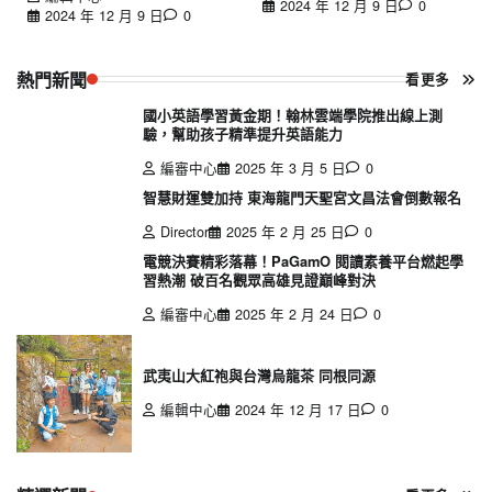
2024 年 12 月 9 日
0
2024 年 12 月 9 日
0
熱門新聞
看更多
國小英語學習黃金期！翰林雲端學院推出線上測
驗，幫助孩子精準提升英語能力
編審中心
2025 年 3 月 5 日
0
智慧財運雙加持 東海龍門天聖宮文昌法會倒數報名
Director
2025 年 2 月 25 日
0
電競決賽精彩落幕！PaGamO 閱讀素養平台燃起學
習熱潮 破百名觀眾高雄見證巔峰對決
編審中心
2025 年 2 月 24 日
0
武夷山大紅袍與台灣烏龍茶 同根同源
編輯中心
2024 年 12 月 17 日
0