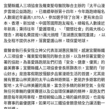
宜蘭縣鐵人三項協會及羅東聖母醫院聯合主辦的『太平山漫
步雲端公益路跑』，已連續舉辦第十四年，今年路跑總報名
人數達近年最高1,070人，參加選手除了台灣，更有來自日
本、香港、新加坡、中國等國際跑友報名，總報名人數達近
年新高；秉持往年「愛護環境」、「關懷社會」的兩大核心
理念，將報名費提撥11萬元捐贈「澎湖惠民醫院重建」，以
及全程不提供水杯，落實愛護山林，環保愛地球。
靈醫會執行長安恆立神父代表澎湖惠民醫院，感謝宜蘭縣鐵
人三項協會、羅東聖母醫院的聯合主辦，以及林保署宜蘭分
署的協助，為喜愛路跑朋友們打造『安全、健康、優質』的
最美賽事；宜蘭縣鐵人三項協會會長蔡顥表示，宜蘭的「好
山好水」是旅客假期放慢腳步品嘗漫遊生活的首選，尤其是
擁有豐富山林資源的太平山森林遊樂區，更是許多遊客的朝
聖地。太平山林美麗的風景、富含芬多精的新鮮空氣、全程
無任何車輛的優質賽道以及公益環保兼顧的精神，是跑友們
願意每年耗時車程，歷經蜿蜒山路上場的最終原因，也是每
年賽事的最優選擇，如果可以三鐵協會願意傾全力讓活動一
直延續。