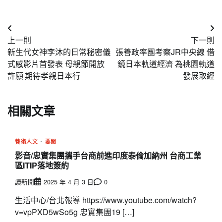
文
上一則
下一則
章
新生代女神李沐的日常秘密儀
張善政率團考察JR中央線 借
導
式感影片首發表 母親節開放
鏡日本軌道經濟 為桃園軌道
許願‧期待孝親日本行
發展取經
覽
相關文章
藝術人文
要聞
影音/忠實集團攜手台商前進印度泰倫加納州 台商工業
區ITIP落地簽約
讀新聞
2025 年 4 月 3 日
0
生活中心/台北報導 https://www.youtube.com/watch?
v=vpPXD5wSo5g 忠實集團19 […]