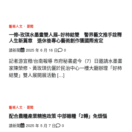
藝術人文
要聞
一修•玫琪水墨畫雙人展–好柿結雙 警界藝文推手詮釋
人生新篇章 退休後專心藝術創作獲國際肯定
讀新聞
2025 年 6 月 16 日
0
記者游宜橙/台南報導 市府秘書處今（7）日邀請水墨畫
家陳榮修、黃玫琪伉儷於民治中心一樓大廳辦理「好柿
結雙」雙人展開展活動 […]
藝術人文
要聞
配合農糧產業精進政策 中部雜糧「2轉」免煩惱
讀新聞
2025 年 5 月 7 日
0