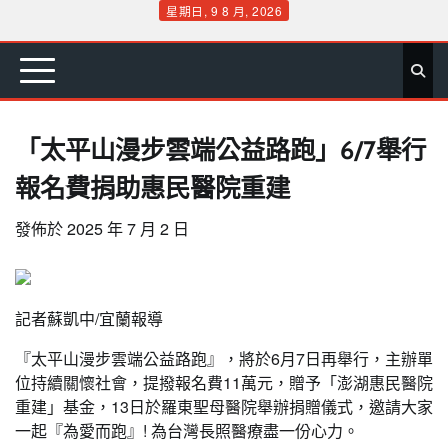
Skip
星期日, 9 8 月, 2026
to
首
要
娛
生
社
文
公
運
旅
政
地
專
content
頁
聞
樂
活
會
教
益
動
遊
治
方
欄
「太平山漫步雲端公益路跑」6/7舉行
報名費捐助惠民醫院重建
發佈於
2025 年 7 月 2 日
記者蘇凱中/宜蘭報導
『太平山漫步雲端公益路跑』，將於6月7日再舉行，主辦單
位持續關懷社會，提撥報名費11萬元，贈予「澎湖惠民醫院
重建」基金，13日於羅東聖母醫院舉辦捐贈儀式，邀請大家
一起『為愛而跑』! 為台灣長照醫療盡一份心力。