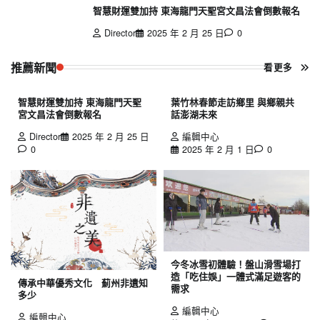
智慧財運雙加持 東海龍門天聖宮文昌法會倒數報名
Director
2025 年 2 月 25 日
0
推薦新聞
看更多
智慧財運雙加持 東海龍門天聖
葉竹林春節走訪鄉里 與鄉親共
宮文昌法會倒數報名
話澎湖未來
Director
2025 年 2 月 25 日
編輯中心
0
2025 年 2 月 1 日
0
今冬冰雪初體驗！盤山滑雪場打
造「吃住娛」一體式滿足遊客的
傳承中華優秀文化 薊州非遺知
需求
多少
編輯中心
編輯中心