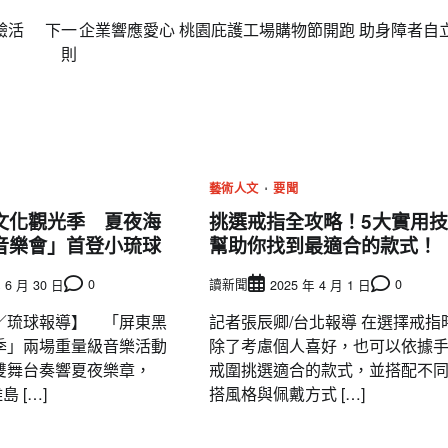
體驗活
下一
企業響應愛心 桃園庇護工場購物節開跑 助身障者自
則
藝術人文
要聞
文化觀光季 夏夜海
挑選戒指全攻略！5大實用
音樂會」首登小琉球
幫助你找到最適合的款式！
0
讀新聞
0
 6 月 30 日
2025 年 4 月 1 日
／琉球報導】 「屏東黑
記者張辰卿/台北報導 在選擇戒指
季」兩場重量級音樂活動
除了考慮個人喜好，也可以依據
雙舞台奏響夏夜樂章，
戒圍挑選適合的款式，並搭配不
島 […]
搭風格與佩戴方式 […]