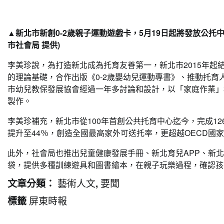
▲新北市新創0-2歲親子運動遊戲卡，5月19日起將發放公托
市社會局 提供)
李美珍說，為打造新北成為托育友善第一，新北市2015年
的理論基礎，合作出版《0-2歲嬰幼兒運動專書》、推動托育
市幼兒教保發展協會經過一年多討論和設計，以「家庭作業」
製作。
李美珍補充，新北市從100年首創公共托育中心迄今，完成1
提升至44％，創造全國最高家外可送托率，更超越OECD國
此外，社會局也推出兒童健康發展手冊、新北育兒APP、新
袋，提供多種訓練遊具和圖書繪本，在親子玩樂過程，確認孩
藝術人文
要聞
文章分類：
,
屏東時報
標籤