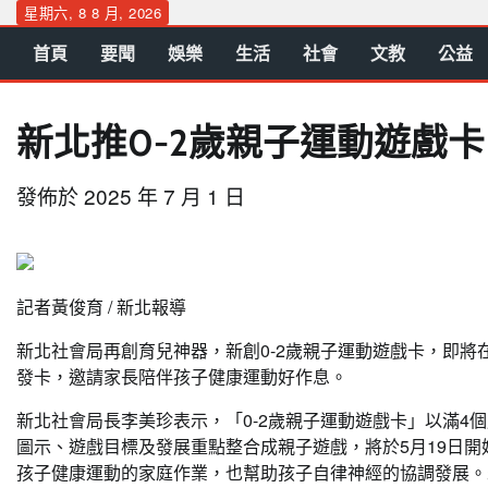
Skip
星期六, 8 8 月, 2026
to
首頁
要聞
娛樂
生活
社會
文教
公益
content
新北推0-2歲親子運動遊戲卡 
發佈於
2025 年 7 月 1 日
記者黃俊育 / 新北報導
新北社會局再創育兒神器，新創0-2歲親子運動遊戲卡，即將
發卡，邀請家長陪伴孩子健康運動好作息。
新北社會局長李美珍表示，「0-2歲親子運動遊戲卡」以滿4
圖示、遊戲目標及發展重點整合成親子遊戲，將於5月19日
孩子健康運動的家庭作業，也幫助孩子自律神經的協調發展。