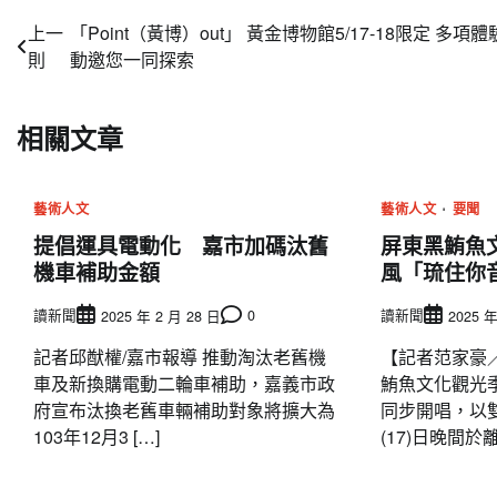
文
上一
「Point（黃博）out」 黃金博物館5/17-18限定 多項
則
動邀您一同探索
章
導
相關文章
覽
藝術人文
藝術人文
要聞
提倡運具電動化 嘉市加碼汰舊
屏東黑鮪魚
機車補助金額
風「琉住你
讀新聞
0
讀新聞
2025 年 2 月 28 日
2025 年
記者邱猷權/嘉市報導 推動淘汰老舊機
【記者范家豪
車及新換購電動二輪車補助，嘉義市政
鮪魚文化觀光
府宣布汰換老舊車輛補助對象將擴大為
同步開唱，以
103年12月3 […]
(17)日晚間於離