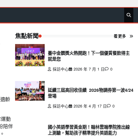
首
要
娛
生
社
文
公
運
旅
政
地
專
頁
聞
樂
活
會
教
益
動
遊
治
方
欄
焦點新聞
看更多
臺中金饌獎火熱開跑！下一個優質餐飲得主
就是您
採訪中心
2026 年 7 月 1 日
0
延續三屆高回收佳績 2026物調券第一波4/24
登場
齡適齡
採訪中心
2026 年 4 月 17 日
0
常運動
份陪伴
國小英語學習黃金期！翰林雲端學院推出線
上測驗，幫助孩子精準提升英語能力
。