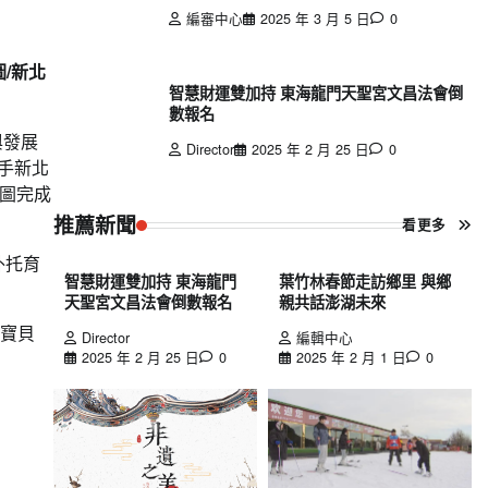
編審中心
2025 年 3 月 5 日
0
/新北
智慧財運雙加持 東海龍門天聖宮文昌法會倒
數報名
與發展
Director
2025 年 2 月 25 日
0
手新北
圖完成
推薦新聞
看更多
外托育
智慧財運雙加持 東海龍門
葉竹林春節走訪鄉里 與鄉
天聖宮文昌法會倒數報名
親共話澎湖未來
兒寶貝
Director
編輯中心
2025 年 2 月 25 日
0
2025 年 2 月 1 日
0