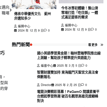
立邁向
今冬冰雪初體驗！盤山滑
職場
雪場打造「吃住娛」一體
傳承中華優秀文化 薊州
式滿足遊客的需求
非遺知多少
編輯中心
編輯中心
2024 年 12 月 9 日
0
2024 年 12 月 9 日
0
熱門新聞
看更多
技巧
國小英語學習黃金期！翰林雲端學院推出線
上測驗，幫助孩子精準提升英語能力
編審中心
2025 年 3 月 5 日
0
智慧財運雙加持 東海龍門天聖宮文昌法會
時，
倒數報名
手型與
Director
2025 年 2 月 25 日
0
同的穿
電競決賽精彩落幕！PaGamO 閱讀素養平
台燃起學習熱潮 破百名觀眾高雄見證巔峰
對決