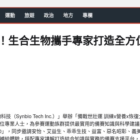
運動
旅遊
政治
地方
專欄
壯運！生合生物攜手專家打造全方
Synbio Tech Inc.）」舉辦「備戰世壯運 訓練x營養x恢
位專業人士，為參賽運動族群提供最實用的備賽知識與科學建議
10」，同步邀請安怡、艾益生、乖乖生技、益富、惡名昭彰、義
補給體驗，搭配專家講解打造結合知識與實務的備賽支援平台，