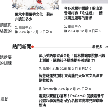
今冬冰雪初體驗！盤山滑
雪場打造「吃住娛」一體
傳承中華優秀文化 薊州
式滿足遊客的需求
非遺知多少
調整與
編輯中心
編輯中心
裝置的
2024 年 12 月 9 日
0
2024 年 12 月 9 日
0
熱門新聞
看更多
國小英語學習黃金期！翰林雲端學院推出線
跑步姿
上測驗，幫助孩子精準提升英語能力
的訓練
編審中心
2025 年 3 月 5 日
0
智慧財運雙加持 東海龍門天聖宮文昌法會
倒數報名
Director
2025 年 2 月 25 日
0
電競決賽精彩落幕！PaGamO 閱讀素養平
與運動
台燃起學習熱潮 破百名觀眾高雄見證巔峰
對決