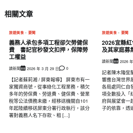
導
相關文章
覽
旅遊美食
要聞
旅遊美食
要聞
義務人承包多項工程卻欠勞健保
2026宜縣
費 書記官秒發文扣押，保障勞
及其家庭募
工權益
讀新聞
2026 年
讀新聞
0
2026 年 3 月 29 日
記者陳木隆∕宜
【記者蘇莉湘 / 屏東報導】 屏東市有一
響應台灣世界
家獨資商號，從事綠化工程業務，積欠
各局處同仁自
多年的勞保費、勞退費、健保費、營業
項全數投入「
稅等公法債務未繳，經移送機關自101
府與展望會一
年起陸續移送屏東分署行政執行，該分
子的依靠，透過
署對義務人名下存款、租 […]