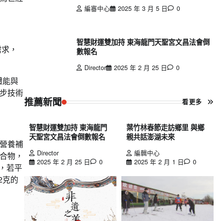
編審中心
2025 年 3 月 5 日
0
智慧財運雙加持 東海龍門天聖宮文昌法會倒
需求，
數報名
Director
2025 年 2 月 25 日
0
體能與
步技術
推薦新聞
看更多
智慧財運雙加持 東海龍門
葉竹林春節走訪鄉里 與鄉
天聖宮文昌法會倒數報名
親共話澎湖未來
營養補
Director
編輯中心
合物，
2025 年 2 月 25 日
0
2025 年 2 月 1 日
0
，若平
2克的