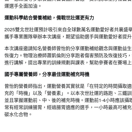
運選手全面加油。
運動科學結合營養補給，備戰世壯運更有力
2025雙北世壯運預計吸引來自全球數萬名運動愛好者共襄
攜手專業團隊舉辦本次講座，期望協助選手與運動愛好者提升
本次講座邀請知名營養師曾怡鈞分享運動補給觀念與運動益生
恢復力。物理治療師蕭凱倫則分享跑者傷害預防及恢復技巧，
進行講解，提出專業的訓練規劃與課表，幫助參賽者在賽場上
國手專屬營養師，分享最佳運動補充時機
曾怡鈞營養師指出，運動營養其實就是「在特定的時間攝取適
充的「時機」以及「營養素」。以本次世壯運的路跑、三鐵訓
並且掌握運動前、中、後的補充時機。運動前1-4小時應該攝
常有經常訓練腸胃，經過腸胃適應的選手，一小時最高可補充超
碳水化合物。