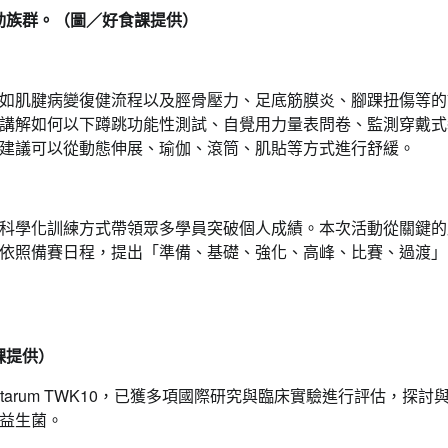
動族群。（圖／好食課提供）
如肌腱病變復健流程以及脛骨壓力、足底筋膜炎、腳踝扭傷等的
講解如何以下蹲跳功能性測試、自覺用力量表問卷、監測穿戴式
建議可以從動態伸展、瑜伽、滾筒、肌貼等方式進行舒緩。
科學化訓練方式帶領眾多學員突破個人成績。本次活動從關鍵的
依照備賽日程，提出「準備、基礎、強化、高峰、比賽、過渡」
課提供）
lantarum TWK10，已獲多項國際研究與臨床實驗進行評估，探討
益生菌。