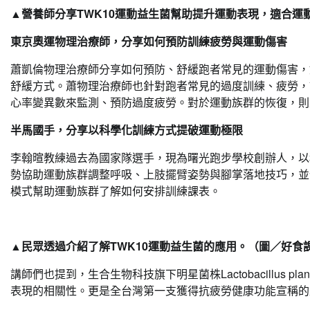
▲營養師分享TWK10運動益生菌幫助提升運動表現，適合運
東京奧運物理治療師，分享如何預防訓練疲勞與運動傷害
蕭凱倫物理治療師分享如何預防、舒緩跑者常見的運動傷害，
舒緩方式。蕭物理治療師也針對跑者常見的過度訓練、疲勞，
心率變異數來監測、預防過度疲勞。對於運動族群的恢復，則
半馬國手，分享以科學化訓練方式提破運動極限
李翰暄教練過去為國家隊選手，現為曙光跑步學校創辦人，以
勢協助運動族群調整呼吸、上肢擺臂姿勢與腳掌落地技巧，並
模式幫助運動族群了解如何安排訓練課表。
▲民眾透過介紹了解TWK10運動益生菌的應用。（圖／好食
講師們也提到，生合生物科技旗下明星菌株Lactobacillus p
表現的相關性。更是全台灣第一支獲得抗疲勞健康功能宣稱的