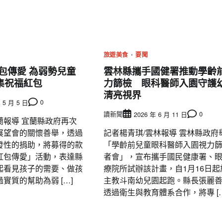
名間高山茶製茶第三代[融合]政和白茶 
立國際新品牌
編輯中心
2024 年 12 月 17 日
0
旅遊美食
要聞
紅包傳愛 為弱勢兒童
雲林縣攜手國健署推動學齡
集祝福紅包
力篩檢 眼科醫師入園守護
清亮視界
0
 5 月 5 日
讀新聞
0
2026 年 6 月 11 日
蘭報導 宜蘭縣政府再次
展望會的關懷善舉，透過
記者楊青琪/雲林報導 雲林縣政府
發性的捐助，將募得的款
「學齡前兒童眼科醫師入園視力
紅包傳愛」活動，表達縣
者會」，宣布攜手國民健康署、
起看見孩子的需要、做孩
療院所試辦該計畫，自1月16日起
實質的幫助為弱 […]
主教斗南幼兒園起跑。縣長張麗
透過衛生與教育體系合作，將專 […