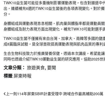
TWK10益生菌可能從多重機制影響運動表現，包含對腸道中
出，連續補充6週的TWK10益生菌後的各項表現變化。對於
分。
身體組成與運動表現息息相關，肌肉量與體脂率都是運動員關
身體組成及耐力表現方面出現變化，補充TWK10可能對選手
TWK10益生菌不僅擁有來自台灣、加拿大、南韓等多國的健
成8篇臨床試驗，是全球首款提高運動表現與肌肉品質的專利
生合生物科技致力於推廣營養保健，透過本次講座，希望能讓
同時也透過介紹TWK10運動益生菌的研究應用，協助2025
旅遊美食
要聞
文章分類：
,
屏東時報
標籤
文
上一則
114年屏東SBIR計畫受理中 跨域合作最高補助200萬
章