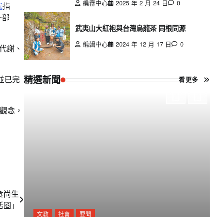
編審中心
2025 年 2 月 24 日
0
究
指
一部
武夷山大紅袍與台灣烏龍茶 同根同源
編輯中心
2024 年 12 月 17 日
0
在代謝、
精選新聞
並已完
看更多
觀念，
食尚生
活圈」
文教
社會
要聞