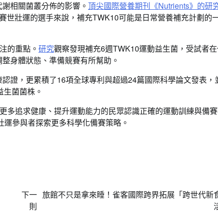
代謝相關菌叢分佈的影響。
頂尖國際營養期刊《Nutrients》的研
備賽世壯運的選手來說，補充TWK10可能是日常營養補充計劃的
注的重點。
研究
觀察發現補充6週TWK10運動益生菌，受試者
調整身體狀態、準備競賽有所幫助。
康認證，更累積了16項全球專利與超過24篇國際科學論文發表，
益生菌菌株。
更多追求健康、提升運動能力的民眾認識正確的運動訓練與備賽
世壯運參與者探索更多科學化備賽策略。
下一
旅館不只是拿來睡！雀客國際跨界拓展「跨世代新
則
要聞