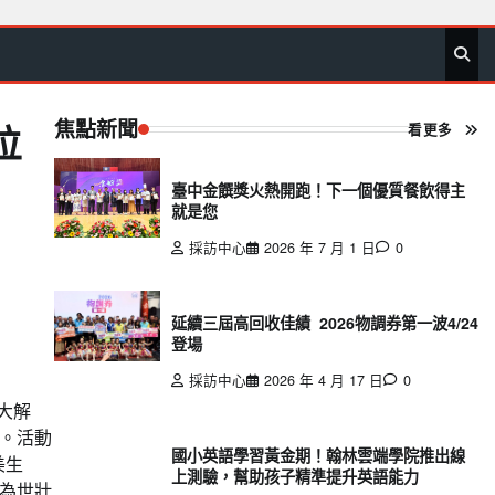
首
要
娛
生
社
文
公
運
旅
政
地
專
頁
聞
樂
活
會
教
益
動
遊
治
方
欄
焦點新聞
看更多
位
臺中金饌獎火熱開跑！下一個優質餐飲得主
就是您
採訪中心
2026 年 7 月 1 日
0
延續三屆高回收佳績 2026物調券第一波4/24
登場
採訪中心
2026 年 4 月 17 日
0
復大解
。活動
國小英語學習黃金期！翰林雲端學院推出線
美生
上測驗，幫助孩子精準提升英語能力
為世壯