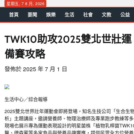
Skip
星期五, 7 8 月, 2026
to
首頁
要聞
娛樂
生活
社會
文教
公益
content
TWK10助攻2025雙北世
備賽攻略
發佈於
2025 年 7 月 1 日
生活中心／綜合報導
2025雙北世界壯年運動會即將登場，知名生技公司「生合生物科技（
析」主題講座，邀請營養師、物理治療師及專業跑步教練等多
現場也展示專為運動表現設計的明星菌株「植物乳桿菌TWK
醫、德森蜜等多家食品與營養品牌響應，提供民眾全方位營養