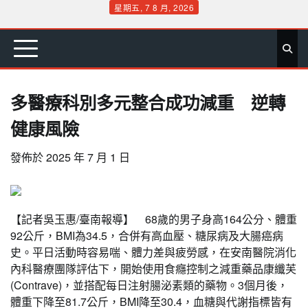
Skip
星期五, 7 8 月, 2026
to
首
要
娛
生
社
文
公
運
旅
政
地
專
content
頁
聞
樂
活
會
教
益
動
遊
治
方
欄
多醫療科別多元整合成功減重 逆轉
健康風險
發佈於
2025 年 7 月 1 日
【記者吳玉惠/臺南報導】 68歲的男子身高164公分、體重
92公斤，BMI為34.5，合併有高血壓、糖尿病及大腸癌病
史。平日活動時容易喘、體力差與疲勞感，在安南醫院消化
內科醫療團隊評估下，開始使用食癮控制之減重藥品康纖芙
(Contrave)，並搭配每日注射腸泌素類的藥物。3個月後，
體重下降至81.7公斤，BMI降至30.4，血糖與代謝指標皆有