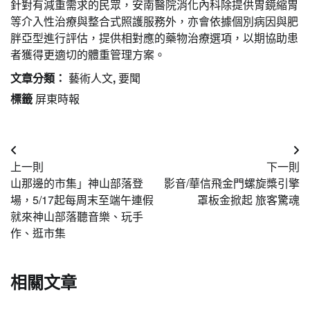
針對有減重需求的民眾，安南醫院消化內科除提供胃鏡縮胃
等介入性治療與整合式照護服務外，亦會依據個別病因與肥
胖亞型進行評估，提供相對應的藥物治療選項，以期協助患
者獲得更適切的體重管理方案。
文章分類：
藝術人文
,
要聞
標籤
屏東時報
文
上一則
下一則
章
山那邊的市集」神山部落登
影音/華信飛金門螺旋槳引擎
導
場，5/17起每周末至端午連假
罩板金掀起 旅客驚魂
就來神山部落聽音樂、玩手
覽
作、逛市集
相關文章