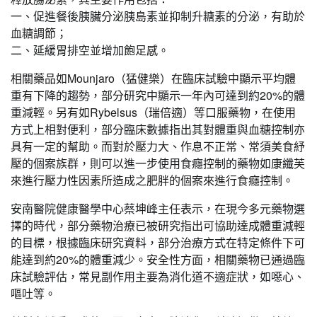
一、促進餐後胰臟分泌胰島素並抑制升糖素的分泌，有助於
血糖調節；
二、延緩胃排空並增加飽足感。
相關藥品如Mounjaro（猛健樂）在臨床試驗中顯示平均體
重有下降的趨勢，部分研究中顯示一年內可達到約20%的體
重減輕。另有如Rybelsus（瑞倍適）等口服藥物，在使用
方式上相對便利，部分臨床數據指出其對體重與血糖控制亦
具有一定的幫助。而對於壓力大、作息不正常、常須美食紓
壓的個案族群，則可以進一步使用食癮控制的藥物如康纖芙
來進行壓力性因素所造成之肥胖的個案來進行食癮控制。
安南醫院健康醫學中心蔡坤峰主任表示，在現今多元藥物選
擇的時代，部分藥物治療已被研究指出可協助達成體重減輕
的目標，根據臨床研究資料，部分治療方式在特定條件下可
能達到約20%的體重減少。安全性方面，相關藥物已通過臨
床試驗評估，常見副作用主要為消化道不適症狀，如噁心、
嘔吐等。