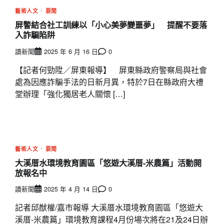
藝術人文
要聞
屏警結合社工訓練以「小心美夢變噩夢」 提醒不要落
入詐騙陷阱
讀新聞
2025 年 6 月 16 日
0
【記者何勁陞／屏東報導】 屏東縣政府警察局與社會
處為因應詐騙手法的日新月異，特於7日在縣政府大禮
堂辦理「強化獨居老人關懷 […]
藝術人文
要聞
大溪厝水環境教育園區「悠遊大溪厝-米農篇」活動開
放報名中
讀新聞
2025 年 4 月 14 日
0
記者邱猷權/嘉市報導 大溪厝水環境教育園區「悠遊大
溪厝-米農篇」環境教育課程4月份場次將在21及24日辦