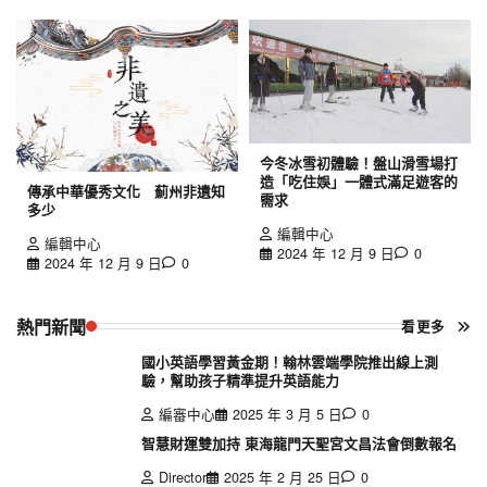
今冬冰雪初體驗！盤山滑雪場打
造「吃住娛」一體式滿足遊客的
傳承中華優秀文化 薊州非遺知
需求
多少
編輯中心
編輯中心
2024 年 12 月 9 日
0
2024 年 12 月 9 日
0
熱門新聞
看更多
國小英語學習黃金期！翰林雲端學院推出線上測
驗，幫助孩子精準提升英語能力
編審中心
2025 年 3 月 5 日
0
智慧財運雙加持 東海龍門天聖宮文昌法會倒數報名
Director
2025 年 2 月 25 日
0