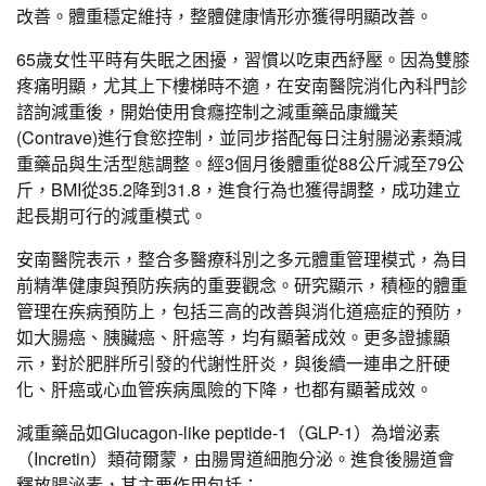
改善。體重穩定維持，整體健康情形亦獲得明顯改善。
65歲女性平時有失眠之困擾，習慣以吃東西紓壓。因為雙膝
疼痛明顯，尤其上下樓梯時不適，在安南醫院消化內科門診
諮詢減重後，開始使用食癮控制之減重藥品康纖芙
(Contrave)進行食慾控制，並同步搭配每日注射腸泌素類減
重藥品與生活型態調整。經3個月後體重從88公斤減至79公
斤，BMI從35.2降到31.8，進食行為也獲得調整，成功建立
起長期可行的減重模式。
安南醫院表示，整合多醫療科別之多元體重管理模式，為目
前精準健康與預防疾病的重要觀念。研究顯示，積極的體重
管理在疾病預防上，包括三高的改善與消化道癌症的預防，
如大腸癌、胰臟癌、肝癌等，均有顯著成效。更多證據顯
示，對於肥胖所引發的代謝性肝炎，與後續一連串之肝硬
化、肝癌或心血管疾病風險的下降，也都有顯著成效。
減重藥品如Glucagon-like peptide-1（GLP-1）為增泌素
（Incretin）類荷爾蒙，由腸胃道細胞分泌。進食後腸道會
釋放腸泌素，其主要作用包括：