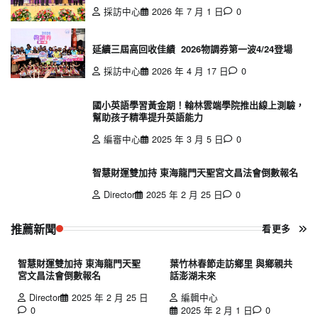
採訪中心
2026 年 7 月 1 日
0
延續三屆高回收佳績 2026物調券第一波4/24登場
採訪中心
2026 年 4 月 17 日
0
國小英語學習黃金期！翰林雲端學院推出線上測驗，
幫助孩子精準提升英語能力
編審中心
2025 年 3 月 5 日
0
智慧財運雙加持 東海龍門天聖宮文昌法會倒數報名
Director
2025 年 2 月 25 日
0
推薦新聞
看更多
智慧財運雙加持 東海龍門天聖
葉竹林春節走訪鄉里 與鄉親共
宮文昌法會倒數報名
話澎湖未來
Director
2025 年 2 月 25 日
編輯中心
0
2025 年 2 月 1 日
0