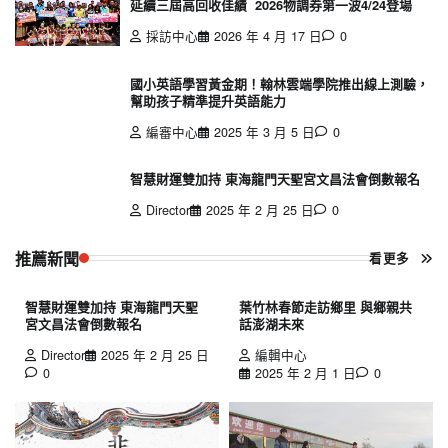
延續三屆高回收佳績 2026物調券第一波4/24登場
採訪中心
2026 年 4 月 17 日
0
國小英語學習黃金期！翰林雲端學院推出線上測驗，
幫助孩子精準提升英語能力
編審中心
2025 年 3 月 5 日
0
智慧財運雙加持 東海龍門天聖宮文昌法會倒數報名
Director
2025 年 2 月 25 日
0
推薦新聞
看更多
智慧財運雙加持 東海龍門天聖
葉竹林春節走訪鄉里 與鄉親共
宮文昌法會倒數報名
話澎湖未來
Director
2025 年 2 月 25 日
編輯中心
0
2025 年 2 月 1 日
0