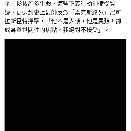
爭、拯救許多生命，這些正義行動卻備受質
疑，更遭到史上最帥反派「雷克斯路瑟」尼可
拉斯霍特抨擊，「他不是人類，他是異類！卻
成為舉世關注的焦點，我絕對不接受」。