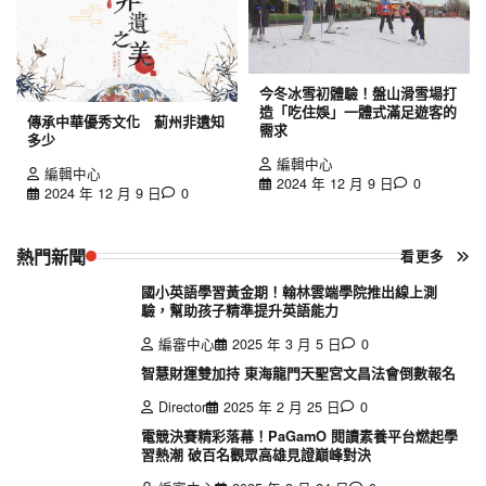
今冬冰雪初體驗！盤山滑雪場打
造「吃住娛」一體式滿足遊客的
傳承中華優秀文化 薊州非遺知
需求
多少
編輯中心
編輯中心
2024 年 12 月 9 日
0
2024 年 12 月 9 日
0
熱門新聞
看更多
國小英語學習黃金期！翰林雲端學院推出線上測
驗，幫助孩子精準提升英語能力
編審中心
2025 年 3 月 5 日
0
智慧財運雙加持 東海龍門天聖宮文昌法會倒數報名
Director
2025 年 2 月 25 日
0
電競決賽精彩落幕！PaGamO 閱讀素養平台燃起學
習熱潮 破百名觀眾高雄見證巔峰對決