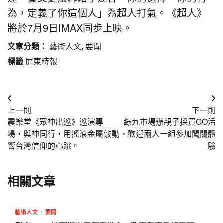
為，定義了你這個人」為超人打氣。《超人》
將於7月9日IMAX同步上映。
文章分類：
藝術人文
,
要聞
標籤
屏東時報
文
上一則
下一則
章
震樂堂《眾神出巡》巡演專
綠九巿場辦親子採買GO活
導
場，與神同行，用搖滾金屬敲
動，歡迎兩人一組參加闖關體
響台灣信仰的心跳。
驗
覽
相關文章
藝術人文
要聞