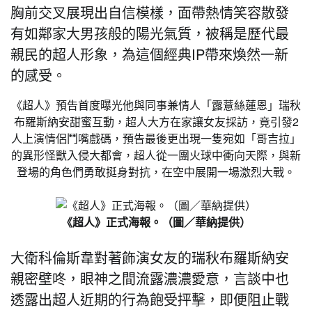
胸前交叉展現出自信模樣，面帶熱情笑容散發
有如鄰家大男孩般的陽光氣質，被稱是歷代最
親民的超人形象，為這個經典IP帶來煥然一新
的感受。
《超人》預告首度曝光他與同事兼情人「露薏絲蓮恩」瑞秋
布羅斯納安甜蜜互動，超人大方在家讓女友採訪，竟引發2
人上演情侶鬥嘴戲碼，預告最後更出現一隻宛如「哥吉拉」
的異形怪獸入侵大都會，超人從一團火球中衝向天際，與新
登場的角色們勇敢挺身對抗，在空中展開一場激烈大戰。
《超人》正式海報。（圖／華納提供）
大衛科倫斯韋對著飾演女友的瑞秋布羅斯納安
親密壁咚，眼神之間流露濃濃愛意，言談中也
透露出超人近期的行為飽受抨擊，即便阻止戰