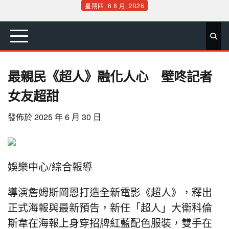
Skip
星期四, 6 8 月, 2026
to
首
要
娛
生
社
文
公
運
旅
政
地
專
content
頁
聞
樂
活
會
教
益
動
遊
治
方
欄
最親民《超人》融化人心 壁咚記者
女友超甜
發佈於
2025 年 6 月 30 日
娛樂中心/綜合報導
導演詹姆斯岡恩打造全新電影《超人》，釋出
正式海報與最新預告，新任「超人」大衛科倫
斯韋在海報上身穿招牌紅藍配色服裝，雙手在