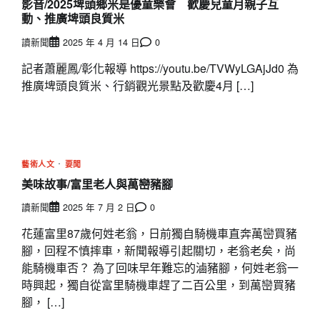
影音/2025埤頭鄉米是優童樂會 歡慶兒童月親子互
動、推廣埤頭良質米
讀新聞
2025 年 4 月 14 日
0
記者蕭麗鳳/彰化報導 https://youtu.be/TVWyLGAjJd0 為
推廣埤頭良質米、行銷觀光景點及歡慶4月 […]
藝術人文
要聞
美味故事/富里老人與萬巒豬腳
讀新聞
2025 年 7 月 2 日
0
花蓮富里87歲何姓老翁，日前獨自騎機車直奔萬巒買豬
腳，回程不慎摔車，新聞報導引起關切，老翁老矣，尚
能騎機車否？ 為了回味早年難忘的滷豬腳，何姓老翁一
時興起，獨自從富里騎機車趕了二百公里，到萬巒買豬
腳， […]