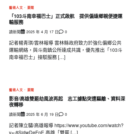
藝術人文
要聞
「103斗南幸福巴士」正式啟航 提供偏遠鄉親便捷運
輸服務
讀新聞
2025 年 4 月 17 日
0
記者楊青琪/雲林報導 雲林縣政府致力於強化偏鄉公共
運輸網絡，與斗南鎮公所達成共識，優先推出「103斗
南幸福巴士」接駁服務 […]
藝術人文
要聞
影音/高雄雙罷劫風波再起 志工據點突遭驅離、資料深
夜轉移
讀新聞
2025 年 6 月 19 日
0
記者陳立驌/高雄報導 https://www.youtube.com/watch?
v=-8SidwDeFnE 高雄「雙罷 […]