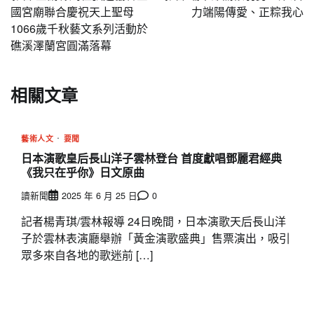
導
國宮廟聯合慶祝天上聖母
力端陽傳愛、正粽我心
1066歲千秋藝文系列活動於
覽
礁溪澤蘭宮圓滿落幕
相關文章
藝術人文
要聞
日本演歌皇后長山洋子雲林登台 首度獻唱鄧麗君經典
《我只在乎你》日文原曲
讀新聞
2025 年 6 月 25 日
0
記者楊青琪/雲林報導 24日晚間，日本演歌天后長山洋
子於雲林表演廳舉辦「黃金演歌盛典」售票演出，吸引
眾多來自各地的歌迷前 […]