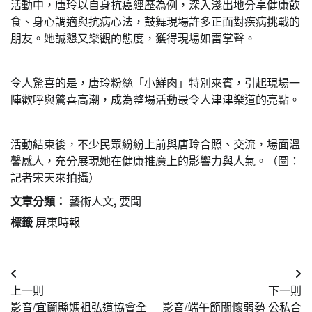
活動中，唐玲以自身抗癌經歷為例，深入淺出地分享健康飲
食、身心調適與抗病心法，鼓舞現場許多正面對疾病挑戰的
朋友。她誠懇又樂觀的態度，獲得現場如雷掌聲。
令人驚喜的是，唐玲粉絲「小鮮肉」特別來賓，引起現場一
陣歡呼與驚喜高潮，成為整場活動最令人津津樂道的亮點。
活動結束後，不少民眾紛紛上前與唐玲合照、交流，場面溫
馨感人，充分展現她在健康推廣上的影響力與人氣。（圖：
記者宋天來拍攝）
文章分類：
藝術人文
,
要聞
標籤
屏東時報
文
上一則
下一則
章
影音/宜蘭縣媽祖弘道協會全
影音/端午節關懷弱勢 公私合