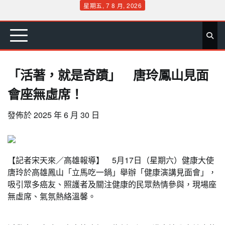
Skip
星期五, 7 8 月, 2026
to
首
要
娛
生
社
文
公
運
旅
政
地
專
content
頁
聞
樂
活
會
教
益
動
遊
治
方
欄
「活著，就是奇蹟」 唐玲鳳山見面
會座無虛席！
發佈於
2025 年 6 月 30 日
【記者宋天來／高雄報導】 5月17日（星期六）健康大使
唐玲於高雄鳳山「立馬吃一鍋」舉辦「健康演講見面會」，
吸引眾多癌友、照護者及關注健康的民眾熱情參與，現場座
無虛席、氣氛熱絡溫馨。