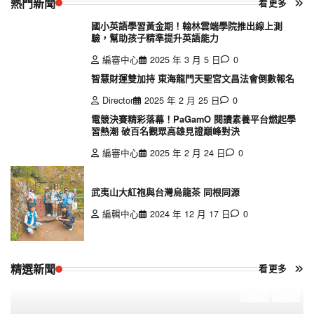
熱門新聞
看更多
國小英語學習黃金期！翰林雲端學院推出線上測
驗，幫助孩子精準提升英語能力
編審中心
2025 年 3 月 5 日
0
智慧財運雙加持 東海龍門天聖宮文昌法會倒數報名
Director
2025 年 2 月 25 日
0
電競決賽精彩落幕！PaGamO 閱讀素養平台燃起學
習熱潮 破百名觀眾高雄見證巔峰對決
編審中心
2025 年 2 月 24 日
0
武夷山大紅袍與台灣烏龍茶 同根同源
編輯中心
2024 年 12 月 17 日
0
精選新聞
看更多