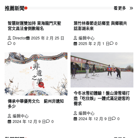
推薦新聞
看更多
智慧財運雙加持 東海龍門天聖
葉竹林春節走訪鄉里 與鄉親共
宮文昌法會倒數報名
話澎湖未來
Director
2025 年 2 月 25 日
編輯中心
0
2025 年 2 月 1 日
0
今冬冰雪初體驗！盤山滑雪場打
造「吃住娛」一體式滿足遊客的
傳承中華優秀文化 薊州非遺知
需求
多少
編輯中心
編輯中心
2024 年 12 月 9 日
0
2024 年 12 月 9 日
0