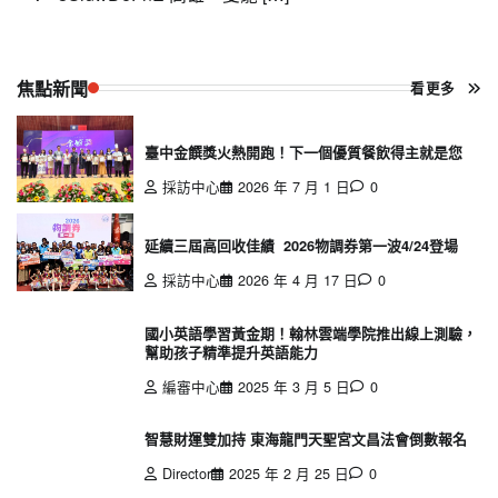
焦點新聞
看更多
臺中金饌獎火熱開跑！下一個優質餐飲得主就是您
採訪中心
2026 年 7 月 1 日
0
延續三屆高回收佳績 2026物調券第一波4/24登場
採訪中心
2026 年 4 月 17 日
0
國小英語學習黃金期！翰林雲端學院推出線上測驗，
幫助孩子精準提升英語能力
編審中心
2025 年 3 月 5 日
0
智慧財運雙加持 東海龍門天聖宮文昌法會倒數報名
Director
2025 年 2 月 25 日
0