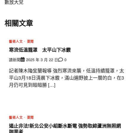
數放大兌
相關文章
藝術人文
要聞
寒流低溫籠罩 太平山下冰霰
讀新聞
2025 年 3 月 22 日
0
記者陳木隆∕宜蘭報導 強烈寒流來襲，低溫持續籠罩，太
平山3月18日清晨下冰霰，滿山遍野披上一層的白，在3
月仍可見到皚皚勝 […]
藝術人文
要聞
遏止非法!新北公安小組斷水斷電 強勢取締蘆洲無照網
咖業者