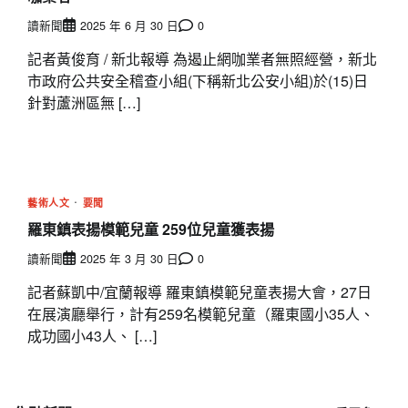
讀新聞
2025 年 6 月 30 日
0
記者黃俊育 / 新北報導 為遏止網咖業者無照經營，新北
市政府公共安全稽查小組(下稱新北公安小組)於(15)日
針對蘆洲區無 […]
藝術人文
要聞
羅東鎮表揚模範兒童 259位兒童獲表揚
讀新聞
2025 年 3 月 30 日
0
記者蘇凱中/宜蘭報導 羅東鎮模範兒童表揚大會，27日
在展演廳舉行，計有259名模範兒童（羅東國小35人、
成功國小43人、 […]