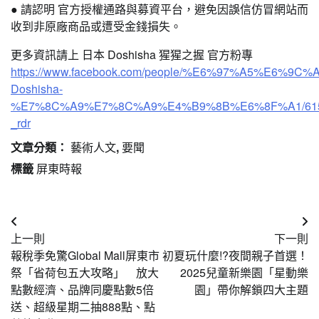
● 請認明 官方授權通路與募資平台，避免因誤信仿冒網站而
收到非原廠商品或遭受金錢損失。
更多資訊請上 日本 Doshisha 猩猩之握 官方粉專
https://www.facebook.com/people/%E6%97%A5%E6%9C%
Doshisha-
%E7%8C%A9%E7%8C%A9%E4%B9%8B%E6%8F%A1/6157
_rdr
文章分類：
藝術人文
,
要聞
標籤
屏東時報
文
上一則
下一則
章
報稅季免驚Global Mall屏東市
初夏玩什麼!?夜間親子首選！
導
祭「省荷包五大攻略」 放大
2025兒童新樂園「星動樂
點數經濟、品牌同慶點數5倍
園」帶你解鎖四大主題
覽
送、超級星期二抽888點、點