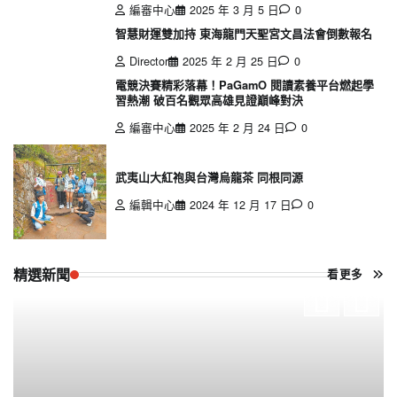
編審中心
2025 年 3 月 5 日
0
智慧財運雙加持 東海龍門天聖宮文昌法會倒數報名
Director
2025 年 2 月 25 日
0
電競決賽精彩落幕！PaGamO 閱讀素養平台燃起學
習熱潮 破百名觀眾高雄見證巔峰對決
編審中心
2025 年 2 月 24 日
0
武夷山大紅袍與台灣烏龍茶 同根同源
編輯中心
2024 年 12 月 17 日
0
精選新聞
看更多