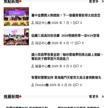
焦點新聞
看更多
臺中金饌獎火熱開跑！下一個優質餐飲得主就是您
採訪中心
2026 年 7 月 1 日
0
延續三屆高回收佳績 2026物調券第一波4/24登場
採訪中心
2026 年 4 月 17 日
0
國小英語學習黃金期！翰林雲端學院推出線上測驗，
幫助孩子精準提升英語能力
編審中心
2025 年 3 月 5 日
0
智慧財運雙加持 東海龍門天聖宮文昌法會倒數報名
Director
2025 年 2 月 25 日
0
推薦新聞
看更多