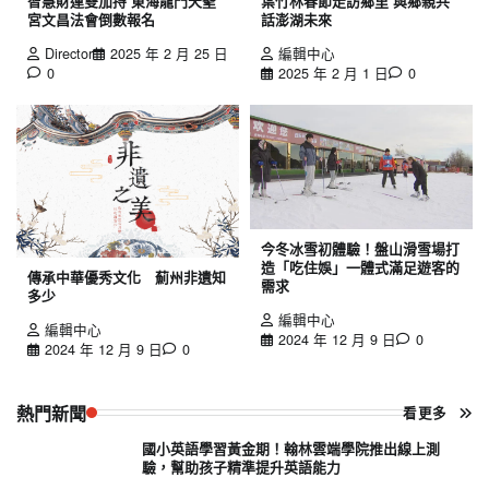
智慧財運雙加持 東海龍門天聖
葉竹林春節走訪鄉里 與鄉親共
宮文昌法會倒數報名
話澎湖未來
Director
2025 年 2 月 25 日
編輯中心
0
2025 年 2 月 1 日
0
今冬冰雪初體驗！盤山滑雪場打
造「吃住娛」一體式滿足遊客的
傳承中華優秀文化 薊州非遺知
需求
多少
編輯中心
編輯中心
2024 年 12 月 9 日
0
2024 年 12 月 9 日
0
熱門新聞
看更多
國小英語學習黃金期！翰林雲端學院推出線上測
驗，幫助孩子精準提升英語能力