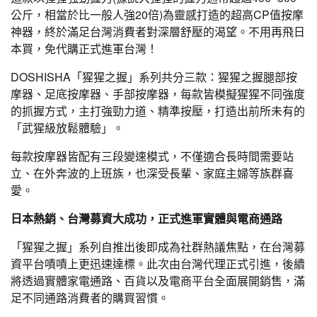
公斤，相當於比一般人強20倍)為靈感打造的超高CP值按摩
神器，終於滿足台灣消費者對深層舒壓的渴望。不用再飛日
本買，免代購正式進軍台灣！
DOSHISHA「猩猩之握」系列共分三款：猩猩之握腿部按
摩器、足底按摩器、手部按摩器，每款皆模擬猩猩不同強度
的抓握方式，主打強勁力道、精準按壓，打造出前所未有的
「武猩級放鬆體驗」。
每款按摩器皆配有三段變速模式，不僅適合長時間需要站
立、在外奔波的上班族，也深受長輩、家庭主婦等族群喜
愛。
日本熱銷、台灣募資大成功，正式進軍實體與電商通路
「猩猩之握」系列自推出後即成為社群熱議焦點，在台灣募
資平台嘖嘖上更迅速達標。此次由台灣代理正式引進，後續
將透過實體家電通路、百貨以及電商平台全面展開銷售，滿
足不同通路消費者的購買習慣。