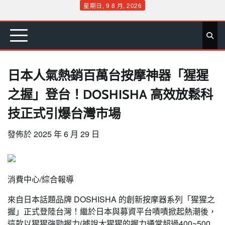
Skip
星期日, 9 8 月, 2026
to
首
要
娛
生
社
文
公
運
旅
政
地
專
content
頁
聞
樂
活
會
教
益
動
遊
治
方
欄
日本人氣熱銷百萬台按摩神器「猩猩
之握」登台！DOSHISHA 高效放鬆科
技正式引爆台灣市場
發佈於
2025 年 6 月 29 日
消費中心/綜合報導
來自日本話題品牌 DOSHISHA 的創新按摩器系列「猩猩之
握」正式登陸台灣！繼於日本與募資平台嘖嘖掀起熱潮後，
這款以猩猩強勁握力(據說大猩猩的握力通常超過400~500