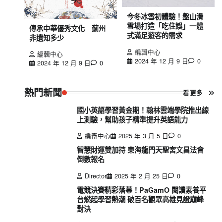
今冬冰雪初體驗！盤山滑
雪場打造「吃住娛」一體
傳承中華優秀文化 薊州
式滿足遊客的需求
非遺知多少
編輯中心
編輯中心
2024 年 12 月 9 日
0
2024 年 12 月 9 日
0
熱門新聞
看更多
國小英語學習黃金期！翰林雲端學院推出線
上測驗，幫助孩子精準提升英語能力
編審中心
2025 年 3 月 5 日
0
智慧財運雙加持 東海龍門天聖宮文昌法會
倒數報名
Director
2025 年 2 月 25 日
0
電競決賽精彩落幕！PaGamO 閱讀素養平
台燃起學習熱潮 破百名觀眾高雄見證巔峰
對決