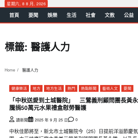
Skip
星期六, 8 8 月, 2026
to
首頁
要聞
娛樂
生活
社會
文教
公益
content
標籤:
醫護人力
Home
醫護人力
健康樂活
地方
地方生活
熱門
熱點新聞
藝術人文
要聞
「中秋送愛到土城醫院」 三鶯義刑顧問團長黃永
騰捐50萬元水果禮盒慰勞醫護
0
讀新聞
2025 年 9 月 25 日
中秋佳節將至，新北市土城醫院今（25）日提前洋溢節慶氛