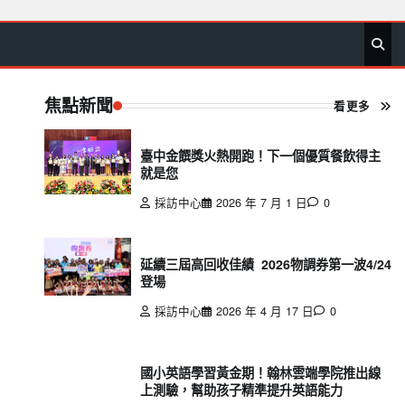
首
要
娛
生
社
文
公
運
旅
政
地
專
頁
聞
樂
活
會
教
益
動
遊
治
方
欄
焦點新聞
看更多
臺中金饌獎火熱開跑！下一個優質餐飲得主
就是您
採訪中心
2026 年 7 月 1 日
0
延續三屆高回收佳績 2026物調券第一波4/24
登場
採訪中心
2026 年 4 月 17 日
0
國小英語學習黃金期！翰林雲端學院推出線
上測驗，幫助孩子精準提升英語能力