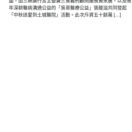
圍，由三峽廣行宮主委兼三鶯義刑顧問團長黃永騰，以及長
年深耕醫病溝通公益的「吳哥醫療公益」張龍溢共同發起
「中秋送愛到土城醫院」活動。此次斥資五十餘萬 […]