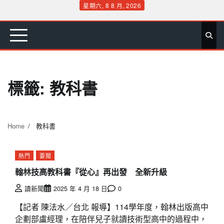
Skip
星期六, 8 8 月, 2026
to
首
要
娛
生
社
文
公
運
旅
政
地
專
content
頁
聞
樂
活
會
教
益
動
遊
治
方
欄
標籤:
教科書
Home
教科書
熱門
要聞
翰林技高教科書『從心』再出發 全新升級
讀新聞
2025 年 4 月 18 日
0
【記者 陳法水／台北 報導】114學年度，翰林出版高中
企劃部盧經理，在陪伴兒子就讀技術型高中的過程中，