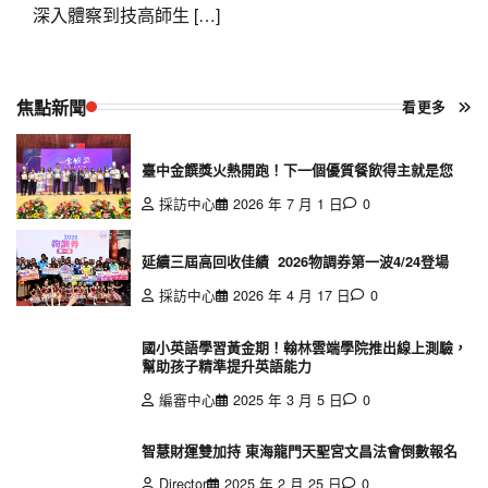
深入體察到技高師生 […]
焦點新聞
看更多
臺中金饌獎火熱開跑！下一個優質餐飲得主就是您
採訪中心
2026 年 7 月 1 日
0
延續三屆高回收佳績 2026物調券第一波4/24登場
採訪中心
2026 年 4 月 17 日
0
國小英語學習黃金期！翰林雲端學院推出線上測驗，
幫助孩子精準提升英語能力
編審中心
2025 年 3 月 5 日
0
智慧財運雙加持 東海龍門天聖宮文昌法會倒數報名
Director
2025 年 2 月 25 日
0