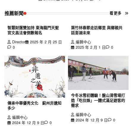
推薦新聞
看更多
智慧財運雙加持 東海龍門天聖
葉竹林春節走訪鄉里 與鄉親共
宮文昌法會倒數報名
話澎湖未來
Director
2025 年 2 月 25 日
編輯中心
0
2025 年 2 月 1 日
0
今冬冰雪初體驗！盤山滑雪場打
造「吃住娛」一體式滿足遊客的
傳承中華優秀文化 薊州非遺知
需求
多少
編輯中心
編輯中心
2024 年 12 月 9 日
0
2024 年 12 月 9 日
0