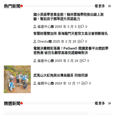
熱門新聞
看更多
國小英語學習黃金期！翰林雲端學院推出線上測
驗，幫助孩子精準提升英語能力
編審中心
2025 年 3 月 5 日
0
智慧財運雙加持 東海龍門天聖宮文昌法會倒數報名
Director
2025 年 2 月 25 日
0
電競決賽精彩落幕！PaGamO 閱讀素養平台燃起學
習熱潮 破百名觀眾高雄見證巔峰對決
編審中心
2025 年 2 月 24 日
0
武夷山大紅袍與台灣烏龍茶 同根同源
編輯中心
2024 年 12 月 17 日
0
精選新聞
看更多