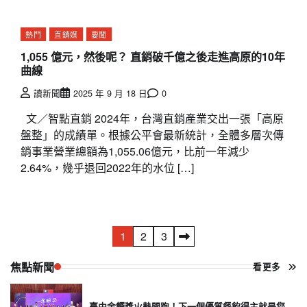
熱門
直銷媒
要聞
1,055 億元，然後呢？ 直銷破千億之後走進高原的10年
曲線
讀新聞
2025 年 9 月 18 日
0
文／智點直銷 2024年，台灣直銷產業交出一張「高原
盤整」的成績單。根據公平會最新統計，全體多層次傳
銷事業營業總額為1,055.06億元，比前一年減少
2.64%，幾乎退回2022年的水位 […]
文
1
2
3
章
焦點新聞
看更多
分
臺中金饌獎火熱開跑！下一個優質餐飲得主就是您