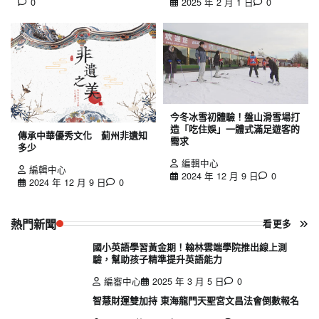
0
2025 年 2 月 1 日
0
今冬冰雪初體驗！盤山滑雪場打
造「吃住娛」一體式滿足遊客的
傳承中華優秀文化 薊州非遺知
需求
多少
編輯中心
編輯中心
2024 年 12 月 9 日
0
2024 年 12 月 9 日
0
熱門新聞
看更多
國小英語學習黃金期！翰林雲端學院推出線上測
驗，幫助孩子精準提升英語能力
編審中心
2025 年 3 月 5 日
0
智慧財運雙加持 東海龍門天聖宮文昌法會倒數報名