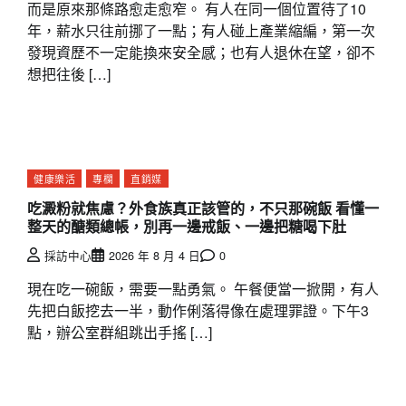
而是原來那條路愈走愈窄。 有人在同一個位置待了10
年，薪水只往前挪了一點；有人碰上產業縮編，第一次
發現資歷不一定能換來安全感；也有人退休在望，卻不
想把往後 […]
健康樂活
專欄
直銷媒
吃澱粉就焦慮？外食族真正該管的，不只那碗飯 看懂一
整天的醣類總帳，別再一邊戒飯、一邊把糖喝下肚
採訪中心
2026 年 8 月 4 日
0
現在吃一碗飯，需要一點勇氣。 午餐便當一掀開，有人
先把白飯挖去一半，動作俐落得像在處理罪證。下午3
點，辦公室群組跳出手搖 […]