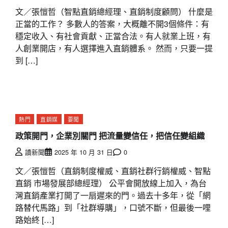
文／張愷哲（智點直銷總經理、直銷制度顧問） 什麼是
正當的工作？ 多數人的答案，大概離不開3個條件：有
穩定收入、有社會貢獻、正當合法。有人就業上班，有
人創業開店，有人選擇進入直銷體系。 然而，只要一提
到 […]
熱門
直銷媒
要聞
政策開門，企業別關門 把流量變信任，把信任變組織
讀新聞
2025 年 10 月 31 日
0
文／張愷哲（直銷制度權威、直銷社群行銷權威、智點
直銷 市場發展部總經理） 公平會開放線上加入，為台
灣直銷產業打開了一扇遲來的門。過去十多年，從「網
路替代馬路」到「社群導購」，口號不斷，但最後一哩
路始終 […]