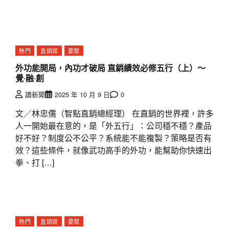
熱門
直銷媒
要聞
外功能開局，內功才破局 直銷績效必修五行（上）～
覺‧融‧創
讀新聞
2025 年 10 月 9 日
0
文／林忠儒（智點直銷總經理） 在直銷的世界裡，許多
人一開始最在意的，是「外五行」：公司穩不穩？產品
好不好？制度公不公平？系統能不能複製？策略是否有
效？這些條件，就像武功高手的外功，能幫助你快速出
拳、打 […]
熱門
直銷媒
要聞