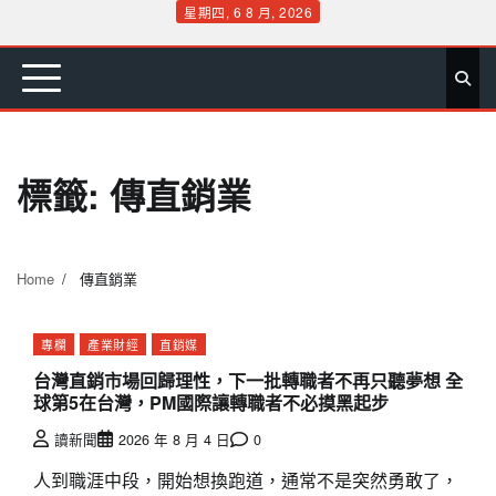
Skip
星期四, 6 8 月, 2026
to
首
要
娛
生
社
文
公
運
旅
政
地
專
content
頁
聞
樂
活
會
教
益
動
遊
治
方
欄
標籤:
傳直銷業
Home
傳直銷業
專欄
產業財經
直銷媒
台灣直銷市場回歸理性，下一批轉職者不再只聽夢想 全
球第5在台灣，PM國際讓轉職者不必摸黑起步
讀新聞
2026 年 8 月 4 日
0
人到職涯中段，開始想換跑道，通常不是突然勇敢了，