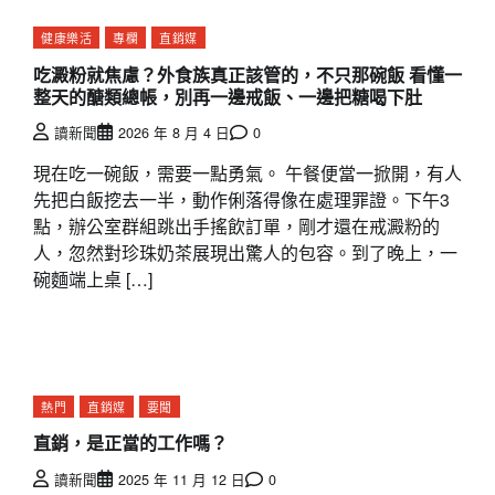
健康樂活
專欄
直銷媒
吃澱粉就焦慮？外食族真正該管的，不只那碗飯 看懂一
整天的醣類總帳，別再一邊戒飯、一邊把糖喝下肚
讀新聞
2026 年 8 月 4 日
0
現在吃一碗飯，需要一點勇氣。 午餐便當一掀開，有人
先把白飯挖去一半，動作俐落得像在處理罪證。下午3
點，辦公室群組跳出手搖飲訂單，剛才還在戒澱粉的
人，忽然對珍珠奶茶展現出驚人的包容。到了晚上，一
碗麵端上桌 […]
熱門
直銷媒
要聞
直銷，是正當的工作嗎？
讀新聞
2025 年 11 月 12 日
0