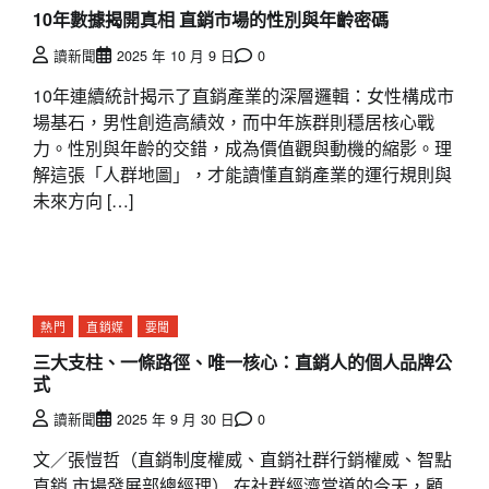
10年數據揭開真相 直銷市場的性別與年齡密碼
讀新聞
2025 年 10 月 9 日
0
10年連續統計揭示了直銷產業的深層邏輯：女性構成市
場基石，男性創造高績效，而中年族群則穩居核心戰
力。性別與年齡的交錯，成為價值觀與動機的縮影。理
解這張「人群地圖」，才能讀懂直銷產業的運行規則與
未來方向 […]
熱門
直銷媒
要聞
三大支柱、一條路徑、唯一核心：直銷人的個人品牌公
式
讀新聞
2025 年 9 月 30 日
0
文／張愷哲（直銷制度權威、直銷社群行銷權威、智點
直銷 市場發展部總經理） 在社群經濟當道的今天，顧