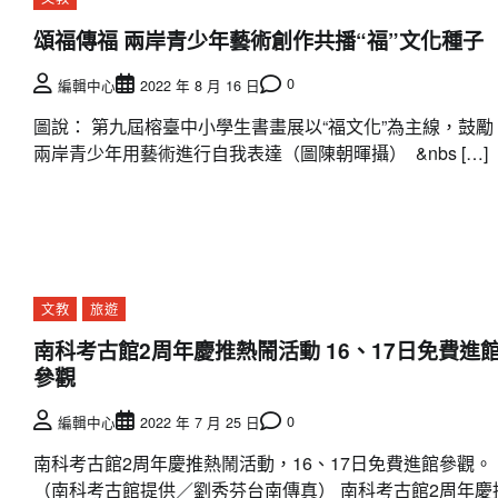
頌福傳福 兩岸青少年藝術創作共播“福”文化種子
0
編輯中心
2022 年 8 月 16 日
圖說： 第九屆榕臺中小學生書畫展以“福文化”為主線，鼓勵
兩岸青少年用藝術進行自我表達（圖陳朝暉攝） &nbs […]
文教
旅遊
南科考古館2周年慶推熱鬧活動 16、17日免費進
參觀
0
編輯中心
2022 年 7 月 25 日
南科考古館2周年慶推熱鬧活動，16、17日免費進館參觀。
（南科考古館提供／劉秀芬台南傳真） 南科考古館2周年慶