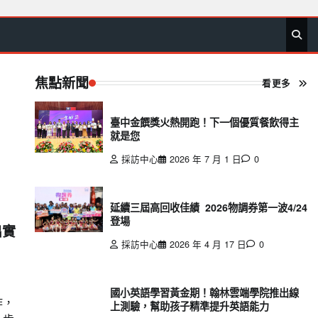
首
要
娛
生
社
文
公
運
旅
政
地
專
頁
聞
樂
活
會
教
益
動
遊
治
方
欄
焦點新聞
看更多
臺中金饌獎火熱開跑！下一個優質餐飲得主
就是您
採訪中心
2026 年 7 月 1 日
0
延續三屆高回收佳績 2026物調券第一波4/24
登場
出實
採訪中心
2026 年 4 月 17 日
0
國小英語學習黃金期！翰林雲端學院推出線
作，
上測驗，幫助孩子精準提升英語能力