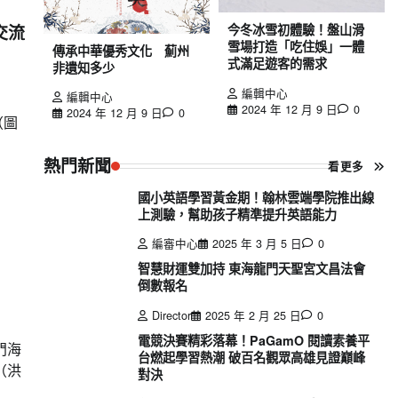
交流
今冬冰雪初體驗！盤山滑
雪場打造「吃住娛」一體
傳承中華優秀文化 薊州
式滿足遊客的需求
非遺知多少
編輯中心
編輯中心
2024 年 12 月 9 日
0
2024 年 12 月 9 日
0
（圖
熱門新聞
看更多
國小英語學習黃金期！翰林雲端學院推出線
上測驗，幫助孩子精準提升英語能力
編審中心
2025 年 3 月 5 日
0
智慧財運雙加持 東海龍門天聖宮文昌法會
倒數報名
Director
2025 年 2 月 25 日
0
電競決賽精彩落幕！PaGamO 閱讀素養平
門海
台燃起學習熱潮 破百名觀眾高雄見證巔峰
（洪
對決