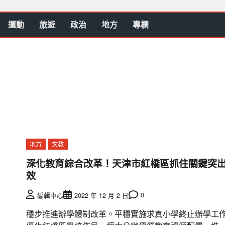
運動
旅遊
政治
地方
專欄
地方
文教
深化教育綜合改革！天津市紅橋區抓住關鍵突
效
0
編輯中心
2022 年 12 月 2 日
穩步推進辦學體制改革。平穩實施求真小學終止辦學工