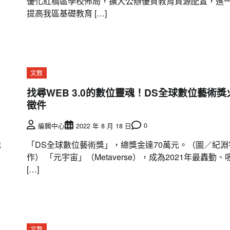
優化紅橋區學校佈局，擴大公辦優質教育資源配置，進
提高我區基礎教育 […]
文教
找尋WEB 3.0的數位靈魂！DS全球數位藝術獎
徵件
0
編輯中心
2022 年 8 月 18 日
地
「DS全球數位藝術獎」，總獎金達70萬元。（圖／紀淵
作） 「元宇宙」（Metaverse），成為2021年最轟動、
[…]
文教