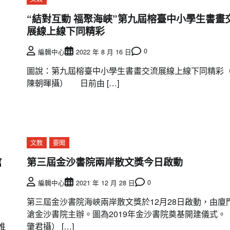
“結對互動 福聚海峽”第九屆榕臺中小學生書畫
展線上線下同精彩
0
編輯中心
2022 年 8 月 16 日
圖說：第九屆榕臺中小學生書畫交流展線上線下同精彩
陳朝暉攝） 日前由 […]
文教
要聞
館
第三屆金沙書院兩岸散文獎今日啟動
0
編輯中心
2021 年 12 月 28 日
第三屆金沙書院海峽兩岸散文獎於12月28日啟動，由廈
滄金沙書院主辦。圖為2019年金沙書院奠基開建儀式。
推
肇君攝） […]