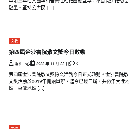
學前三年毛入園率和普惠性幼稚園覆蓋率，不斷減少托幼點
數量。堅持公辦民 […]
文教
第四屆金沙書院散文獎今日啟動
0
編輯中心
2022 年 11 月 23 日
第四屆金沙書院散文獎徵文活動今日正式啟動。金沙書院散
文獎活動於2019年開始舉辦，迄今已經三屆，共徵集大陸
區、臺灣地區 […]
文教