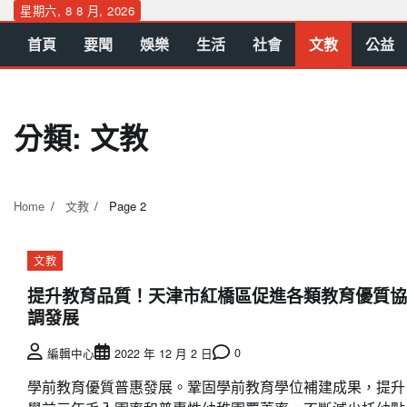
Skip
星期六, 8 8 月, 2026
to
首頁
要聞
娛樂
生活
社會
文教
公益
content
分類:
文教
Home
文教
Page 2
文教
提升教育品質！天津市紅橋區促進各類教育優質協
調發展
0
編輯中心
2022 年 12 月 2 日
學前教育優質普惠發展。鞏固學前教育學位補建成果，提升