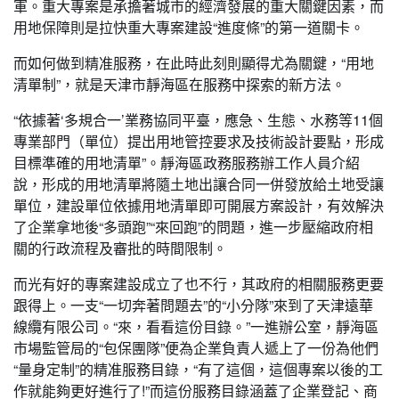
軍。重大專案是承擔著城市的經濟發展的重大關鍵因素，而
用地保障則是拉快重大專案建設“進度條”的第一道關卡。
而如何做到精准服務，在此時此刻則顯得尤為關鍵，“用地
清單制”，就是天津市靜海區在服務中探索的新方法。
“依據著‘多規合一’業務協同平臺，應急、生態、水務等11個
專業部門（單位）提出用地管控要求及技術設計要點，形成
目標準確的用地清單”。靜海區政務服務辦工作人員介紹
說，形成的用地清單將隨土地出讓合同一併發放給土地受讓
單位，建設單位依據用地清單即可開展方案設計，有效解決
了企業拿地後“多頭跑”“來回跑”的問題，進一步壓縮政府相
關的行政流程及審批的時間限制。
而光有好的專案建設成立了也不行，其政府的相關服務更要
跟得上。一支“一切奔著問題去”的“小分隊”來到了天津遠華
線纜有限公司。“來，看看這份目錄。”一進辦公室，靜海區
市場監管局的“包保團隊”便為企業負責人遞上了一份為他們
“量身定制”的精准服務目錄，“有了這個，這個專案以後的工
作就能夠更好進行了!”而這份服務目錄涵蓋了企業登記、商