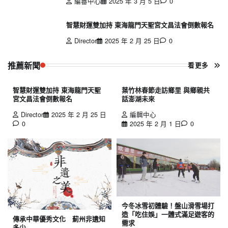
編審中心
2025 年 3 月 5 日
0
智慧財運雙加持 東海龍門天聖宮文昌法會倒數報名
Director
2025 年 2 月 25 日
0
推薦新聞
看更多
智慧財運雙加持 東海龍門天聖
葉竹林春節走訪鄉里 與鄉親共
宮文昌法會倒數報名
話澎湖未來
Director
2025 年 2 月 25 日
編輯中心
0
2025 年 2 月 1 日
0
今冬冰雪初體驗！盤山滑雪場打
造「吃住娛」一體式滿足遊客的
傳承中華優秀文化 薊州非遺知
需求
多少