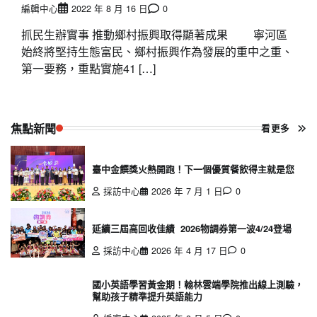
編輯中心
2022 年 8 月 16 日
0
抓民生辦實事 推動鄉村振興取得顯著成果 寧河區
始終將堅持生態富民、鄉村振興作為發展的重中之重、
第一要務，重點實施41 […]
焦點新聞
看更多
臺中金饌獎火熱開跑！下一個優質餐飲得主就是您
採訪中心
2026 年 7 月 1 日
0
延續三屆高回收佳績 2026物調券第一波4/24登場
採訪中心
2026 年 4 月 17 日
0
國小英語學習黃金期！翰林雲端學院推出線上測驗，
幫助孩子精準提升英語能力