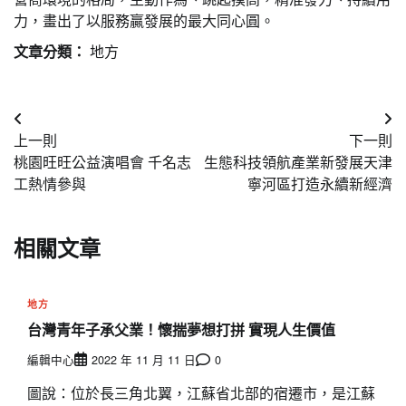
力，畫出了以服務贏發展的最大同心圓。
文章分類：
地方
文
上一則
下一則
章
桃園旺旺公益演唱會 千名志
生態科技領航產業新發展天津
導
工熱情參與
寧河區打造永續新經濟
覽
相關文章
地方
台灣青年子承父業！懷揣夢想打拼 實現人生價值
編輯中心
2022 年 11 月 11 日
0
圖說：位於長三角北翼，江蘇省北部的宿遷市，是江蘇