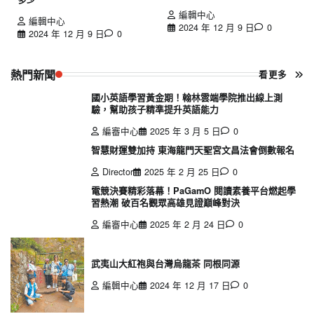
編輯中心
編輯中心
2024 年 12 月 9 日
0
2024 年 12 月 9 日
0
熱門新聞
看更多
國小英語學習黃金期！翰林雲端學院推出線上測
驗，幫助孩子精準提升英語能力
編審中心
2025 年 3 月 5 日
0
智慧財運雙加持 東海龍門天聖宮文昌法會倒數報名
Director
2025 年 2 月 25 日
0
電競決賽精彩落幕！PaGamO 閱讀素養平台燃起學
習熱潮 破百名觀眾高雄見證巔峰對決
編審中心
2025 年 2 月 24 日
0
武夷山大紅袍與台灣烏龍茶 同根同源
編輯中心
2024 年 12 月 17 日
0