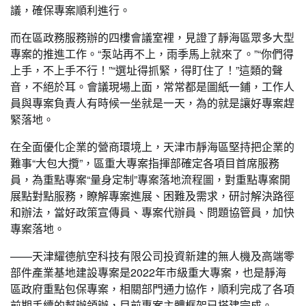
議，確保專案順利進行。
而在區政務服務辦的四樓會議室裡，見證了靜海區眾多大型
專案的推進工作。“泵站再不上，雨季馬上就來了。”“你們得
上手，不上手不行！”“選址得抓緊，得盯住了！”這類的聲
音，不絕於耳。會議現場上面，常常都是圖紙一鋪，工作人
員與專案負責人有時候一坐就是一天，為的就是讓好專案趕
緊落地。
在全面優化企業的營商環境上，天津市靜海區堅持把企業的
難事“大包大攬”，區重大專案指揮部確定各項目首席服務
員，為重點專案“量身定制”專案落地流程圖，對重點專案開
展點對點服務，瞭解專案進展、困難及需求，研討解決路徑
和辦法，當好政策宣傳員、專案代辦員、問題協管員，加快
專案落地。
——天津耀德航空科技有限公司投資新建的無人機及高端零
部件產業基地建設專案是2022年市級重大專案，也是靜海
區政府重點包保專案，相關部門通力協作，順利完成了各項
前期手續的幫辦領辦，目前專案主體框架已搭建完成。