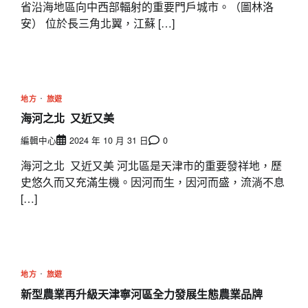
省沿海地區向中西部輻射的重要門戶城市。（圖林洛
安） 位於長三角北翼，江蘇 […]
地方
旅遊
海河之北 又近又美
編輯中心
2024 年 10 月 31 日
0
海河之北 又近又美 河北區是天津市的重要發祥地，歷
史悠久而又充滿生機。因河而生，因河而盛，流淌不息
[…]
地方
旅遊
新型農業再升級
天津寧河區全力發展生態農業品牌