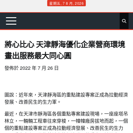
Skip
星期五, 7 8 月, 2026
to
首
要
娛
生
社
文
公
運
旅
政
地
專
content
頁
聞
樂
活
會
教
益
動
遊
治
方
欄
將心比心 天津靜海優化企業營商環境
畫出服務最大同心圓
發佈於
2022 年 7 月 26 日
圖說：近年來，天津靜海區的重點建設專案正成為拉動經濟
發展、改善民生的生力軍。
最近，在天津市靜海區各個重點專案建設現場，一座座塔吊
林立，一輛輛工程車往來穿梭，一幢幢廠房拔地而起，一個
個的重點建設專案正成為拉動經濟發展、改善民生的生力