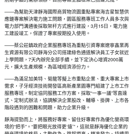
——為幫助天津靜海國際商貿物流園重點專案海吉星智慧供
應鏈專案解決電力施工問題，園區服務專班工作人員多次與
電力部門溝通後採取架杆方式進行建設，3月15日，電力施
工建設竣工，保證了專案按期投入使用。
——蔡公莊鎮政府企業服務專班為重點引資專案遼寧鑫業再
生資源有限公司靜海分公司搭建綠色通道解決員工子女就近
上學問題，7天內辦完全部手續，並下定決心增資2000萬
元，擴大生產規模，為區域經濟添份力。
——為滿足加美特、菊龍等擬上市重點企業、重大專案上市
需求，子牙經濟技術開發區高新產業園專門組建了上市工作
服務專班，制定協同服務工作方案，採取“一事一議”等直達
式、定制式辦法，協調解決企業股改、輔導、掛牌、上市各
階段遇到的困難和問題，助力企業升級。
靜海提勁而上，將服務好專案、留住好專案作為優化營商環
境的“把手”。“要把眼光放得更‘遠’”，這就是靜海優化企業的
營商環境的格局，主動作為、跳起摸高，精准發力、持續用