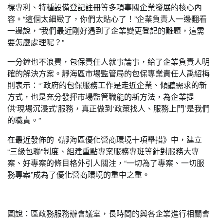
標專利、特種設備登記註冊等多項事關企業發展的核心內
容。“這個太細緻了，你們太貼心了！”企業負責人一邊翻看
一邊說，“我們最近剛好遇到了企業變更登記的難題，這需
要怎麼處理呢？”
一分鐘也不浪費，包保責任人就事論事，給了企業負責人明
確的解決方案。靜海區市場監管局的包保專業責任人禹紹梅
則表示：“ˊ政府的包保服務工作是走近企業、傾聽需求的新
方式，也是充分發揮市場監管職能的新方法，為企業提
供‘現場沉浸式’服務，真正做到‘政策找人、服務上門’是我們
的職責。”
在最近發佈的《靜海區優化營商環境十項舉措》中，建立
“三級包聯”制度、組建重點專案服務專班等針對服務大專
案、好專案的條目格外引人關注，“一切為了專案、一切服
務專案”成為了優化營商環境的重中之重。
圖說：區政務服務辦會議室，長時間的與各企業進行相關會